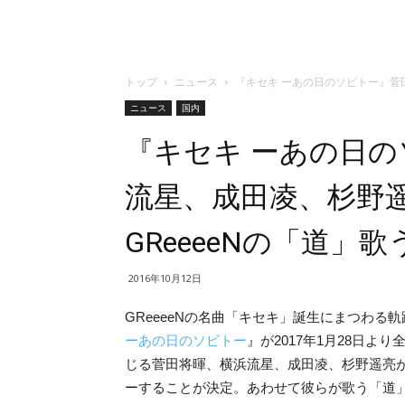
トップ
ニュース
『キセキ ーあの日のソビトー』菅
ニュース
国内
『キセキ ーあの日
流星、成田凌、杉野
GReeeeNの「道」
2016年10月12日
GReeeeNの名曲「キセキ」誕生にまつわる
ーあの日のソビトー
』が2017年1月28日よ
じる菅田将暉、横浜流星、成田凌、杉野遥亮が「
ーすることが決定。あわせて彼らが歌う「道