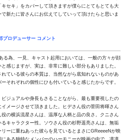
「キセキ」をカバーして頂きますが僕らにとてもとても大
ーで新たに皆さんにお伝えてしていって頂けたらと思いま
郎プロデューサー コメント
トである為、一見、キャスト起用においては、一般の方々が顔
いと感じますが、実は、非常に難しい部分もありました。
されている彼らの本質は、当然ながら底知れないものがあ
バーそれぞれの個性にひも付いていると感じたからです。
、ビジュアルや身長もさることながら、最も重要視したの
にイメージさせて頂きました。ヒデさん役の菅田将暉さん
ん役の横浜流星さんは、温厚な人柄と品の良さ。クニさん
いるキャラクター性。ソウさん役の杉野遥亮さんは、無垢
リーに重ねあった彼らを見ているとまさにGReeeeNが映
期にある独特なメンバーのハーモニーが映画の中で、凛凛