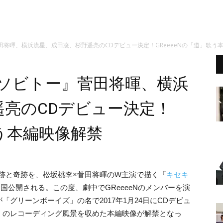
田将暉、横浜流星、成田凌、杉野遥亮のCDデビュー決定！GReeeeNの「道」歌う
のソビトー』菅田将暉、横浜
遥亮のCDデビュー決定！
歌う本編映像解禁
軌跡と奇跡を、松坂桃李×菅田将暉のW主演で描く『
キセキ
り全国公開される。この度、劇中でGReeeeNのメンバーを演
グリーンボーイズ」の名で2017年1月24日にCDデビュ
」のレコーディング風景を収めた本編映像が解禁となっ