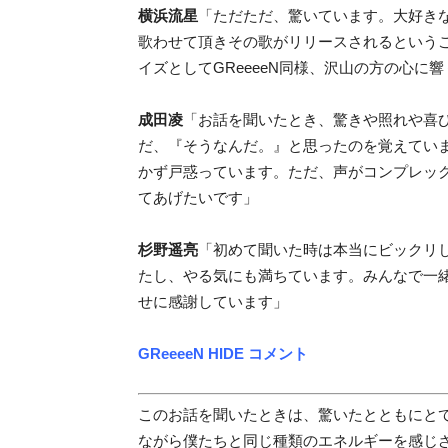
横浜流星
「
ただただ、驚いています。
大好き
歌わせて頂きその歌がリリースされるという
イズとしてGReeeeN同様、沢山の方の心に
成田凌
「
お話を聞いたとき、驚きや照れや喜
だ、『そうなんだ。』と思ったのを覚えてい
かず戸惑っています。
ただ、声がコンプレッ
てあげたいです」
杉野遥亮
「
初めて聞いた時は本当にビックリ
たし、やる気にも満ちています。
みんなで一
せに感謝しています」
GReeeeN HIDE コメント
このお話を聞いたときは、驚いたとともにと
ながら僕たちと同じ種類のエネルギーを感じ