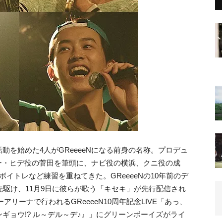
を始めた4人がGReeeeNになる前身の名称。
プロデュ
ーダー・ヒデ役の菅田を筆頭に、ナビ役の横浜、クニ役の成
らボイトレなど練習を重ねてきた。
GReeeeNの10年前のデ
先駆け、11月9日に彼らが歌う「キセキ」が先行配信され
アリーナで行われるGReeeeN10周年記念LIVE「あっ、
ギョウ!? ル～デル～デ♪』」にグリーンボーイズがライ