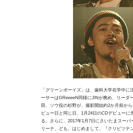
「グリーンボーイズ」は、歯科大学在学中に活動
ーサーはGReeeeN同様にJINが務め、リ
田、ソウ役の杉野が、撮影開始約2か月前か
ビュー日と同じ日、1月24日のCDデビューに
る。さらに、2017年1月7日にさいたまスーパー
リーナ、ども。はじめまして。『クリビツテン