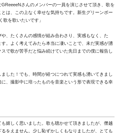
なGReeeeNさんのメンバーの一員を演じさせて頂き、歌を
ことは、
この上なく幸せな気持ちです。新生グリーンボー
響く歌を歌いたいです」
びや、たくさんの感情が組み合わさり、実感もなく、た
ます。よく考えてみたら本当に凄いことで、未だ実感が湧
クスで歌が苦手だと悩み続けていた先日までの僕に報告し
しました！
でも、時間が経つにつれて実感も湧いてきまし
緒に、撮影中に培ったものを音楽という形で表現できる幸
ても嬉しく思いました。
歌も聴かせて頂きましたが、僭越
ざるをえません。
少し恥ずかしくもなりましたが、とても