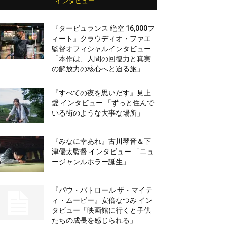
インタビュー
『タービュランス 絶空 16,000フ
ィート』クラウディオ・ファエ
監督オフィシャルインタビュー
「本作は、人間の回復力と真実
の解放力の核心へと迫る旅」
『すべての夜を思いだす』見上
愛 インタビュー 「ずっと住んで
いる街のような大事な場所」
『みなに幸あれ』古川琴音＆下
津優太監督 インタビュー 「ニュ
ージャンルホラー誕生」
『パウ・パトロール ザ・マイテ
ィ・ムービー』安倍なつみ イン
タビュー「映画館に行くと子供
たちの成長を感じられる」