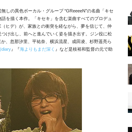
しの異色ボーカル・グループ “GReeeeN”の名曲「キセ
物語を描く本作。「キセキ」を含む楽曲すべてのプロデュ
DE（ヒデ）が、家族との衝突を経ながら、夢を信じて、仲
見つけ出し、前へと進んでいく姿を描き出す。ジン役に松
ほか、忽那汐里、平祐奈、横浜流星、成田凌、杉野遥亮ら
diary
』『
海よりもまだ深く
』など是枝裕和監督の元で助