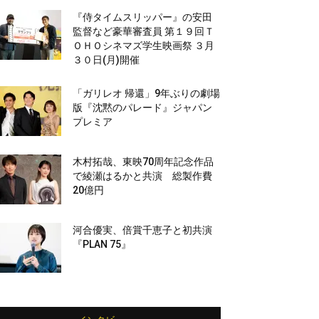
『侍タイムスリッパー』の安田
監督など豪華審査員 第１９回Ｔ
ＯＨＯシネマズ学生映画祭 ３月
３０日(月)開催
「ガリレオ 帰還」9年ぶりの劇場
版『沈黙のパレード』ジャパン
プレミア
木村拓哉、東映70周年記念作品
で綾瀬はるかと共演 総製作費
20億円
河合優実、倍賞千恵子と初共演
『PLAN 75』