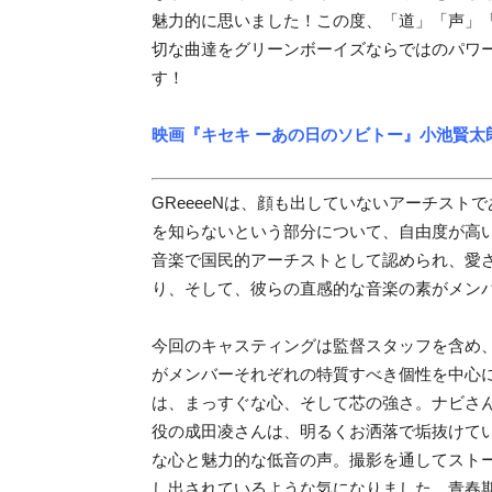
魅力的に思いました！
この度、「道」「声」
切な曲達をグリーンボーイズならではのパワ
す！
映画
『
キセキ ーあの日のソビトー
』
小池賢太
GReeeeNは、顔も出していないアーチス
を知らないという部分について、自由度が高
音楽で国民的アーチストとして認められ、愛
り、そして、彼らの直感的な音楽の素がメン
今回のキャスティングは監督スタッフを含め
がメンバーそれぞれの特質すべき個性を中心
は、まっすぐな心、そして芯の強さ。ナビさ
役の成田凌さんは、明るくお洒落で垢抜けて
な心と魅力的な低音の声。撮影を通してストー
し出されているような気になりました。青春