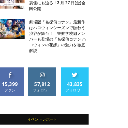
裏側にも迫る！3 月 27 日(金)全
国公開
劇場版「名探偵コナン」最新作
はハロウィンシーズンで賑わう
渋谷が舞台！ 警察学校組メン
バーも登場の『名探偵コナン ハ
ロウィンの花嫁』の魅力を徹底
解説
15,399
57,912
43,835
ファン
フォロワー
フォロワー
イベントレポート