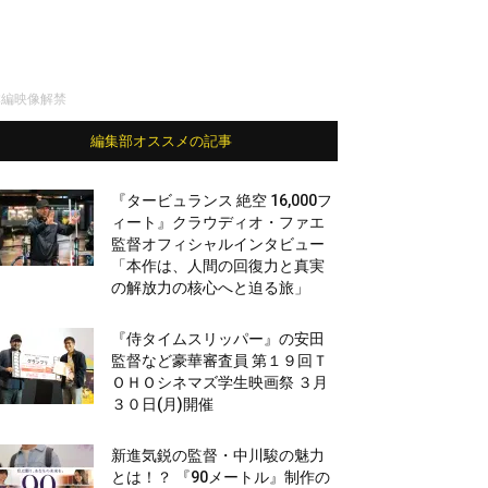
本編映像解禁
編集部オススメの記事
『タービュランス 絶空 16,000フ
ィート』クラウディオ・ファエ
監督オフィシャルインタビュー
「本作は、人間の回復力と真実
の解放力の核心へと迫る旅」
『侍タイムスリッパー』の安田
監督など豪華審査員 第１９回Ｔ
ＯＨＯシネマズ学生映画祭 ３月
３０日(月)開催
新進気鋭の監督・中川駿の魅力
とは！？ 『90メートル』制作の