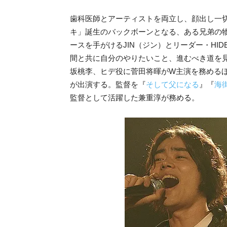
歯科医師とアーティストを両立し、顔出し一切無
キ」誕生のバックボーンとなる、ある兄弟の
ースを手がけるJIN（ジン）とリーダー・HI
間と共に自分のやりたいこと、進むべき道を
坂桃李、ヒデ役に菅田将暉がW主演を務める
が出演する。監督を『
そして父になる
』『
海街
監督として活躍した兼重淳が務める。