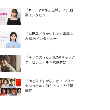
『#ミトヤマネ』玉城ティナ 動
画インタビュー
『忌怪島／きかいじま』當真あ
み 動画インタビュー
『キリエのうた』第2弾キャラク
タービジュアル＆映像解禁！
『ゆとりですがなにか インター
ナショナル』新キャスト＆特報
解禁