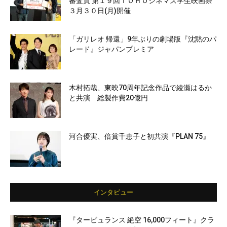
審査員 第１９回ＴＯＨＯシネマズ学生映画祭
３月３０日(月)開催
「ガリレオ 帰還」9年ぶりの劇場版『沈黙のパ
レード』ジャパンプレミア
木村拓哉、東映70周年記念作品で綾瀬はるか
と共演 総製作費20億円
河合優実、倍賞千恵子と初共演『PLAN 75』
インタビュー
『タービュランス 絶空 16,000フィート』クラ