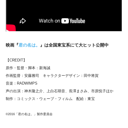
映画『
君の名は。
』は全国東宝系にて大ヒット公開中
【CREDIT】
原作・監督・脚本：新海誠
作画監督：安藤雅司 キャラクターデザイン：田中将賀
音楽：RADWIMPS
声の出演：神木隆之介、上白石萌音、長澤まさみ、市原悦子ほか
制作：コミックス・ウェーブ・フィルム 配給：東宝
©2016「君の名は。」製作委員会