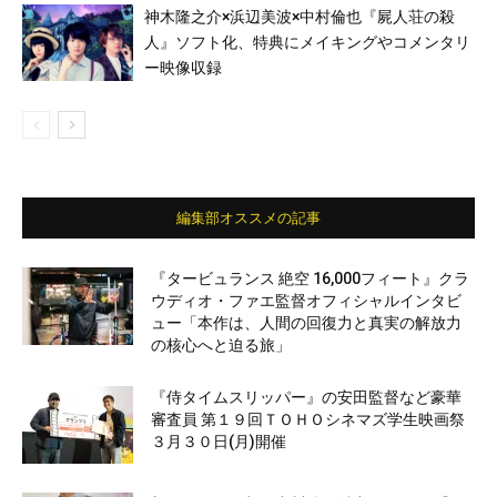
神木隆之介×浜辺美波×中村倫也『屍人荘の殺
人』ソフト化、特典にメイキングやコメンタリ
ー映像収録
編集部オススメの記事
『タービュランス 絶空 16,000フィート』クラ
ウディオ・ファエ監督オフィシャルインタビ
ュー「本作は、人間の回復力と真実の解放力
の核心へと迫る旅」
『侍タイムスリッパー』の安田監督など豪華
審査員 第１９回ＴＯＨＯシネマズ学生映画祭
３月３０日(月)開催