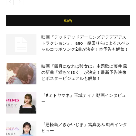
動画
映画『デッドデッドデーモンズデデデデデス
トラクション』、ano・幾田りらによるスペシ
ャルコラボソング2曲が決定！本予告も解禁！
映画『四月になれば彼女は』主題歌に藤井 風
の新曲「満ちてゆく」が決定！最新予告映像
とポスタービジュアルも解禁！
『#ミトヤマネ』玉城ティナ 動画インタビュ
ー
『忌怪島／きかいじま』當真あみ 動画インタ
ビュー