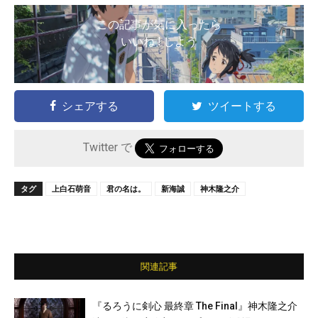
この記事が気に入ったら
いいね ! しよう
シェアする
ツイートする
Twitter で
タグ
上白石萌音
君の名は。
新海誠
神木隆之介
関連記事
『るろうに剣心 最終章 The Final』神木隆之介