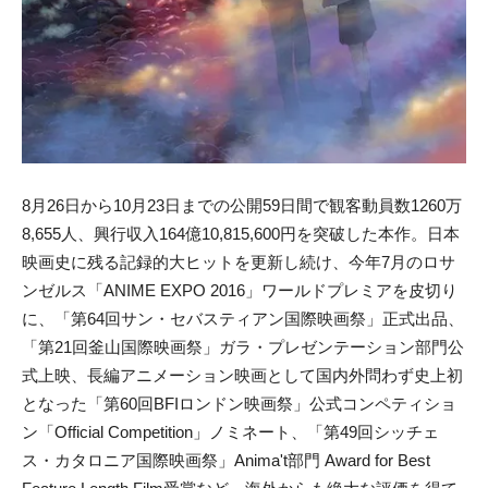
8月26日から10月23日までの公開59日間で観客動員数1260万
8,655人、興行収入164億10,815,600円を突破した本作。日本
映画史に残る記録的大ヒットを更新し続け、今年7月のロサ
ンゼルス「ANIME EXPO 2016」ワールドプレミアを皮切り
に、「第64回サン・セバスティアン国際映画祭」正式出品、
「第21回釜山国際映画祭」ガラ・プレゼンテーション部門公
式上映、長編アニメーション映画として国内外問わず史上初
となった「第60回BFIロンドン映画祭」公式コンペティショ
ン「Official Competition」ノミネート、「第49回シッチェ
ス・カタロニア国際映画祭」Anima't部門 Award for Best