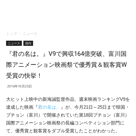
トップ
ニュース
ニュース
国内
『君の名は。』V9で興収164億突破、富川国
際アニメーション映画祭で優秀賞＆観客賞W
受賞の快挙！
2016年10月25日
大ヒット上映中の新海誠監督作品、週末映画ランキングV9を
達成した映画『
君の名は。
』が、今月21日～25日まで韓国・
プチョン（富川）で開催されていた第18回プチョン（富川）
国際アニメーション映画祭の長編コンペティション部門に
て、優秀賞と観客賞をダブル受賞したことがわかった。