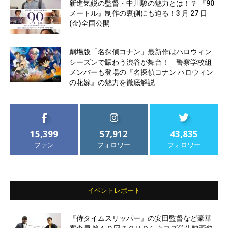
新進気鋭の監督・中川駿の魅力とは！？ 『90
メートル』制作の裏側にも迫る！3 月 27 日
(金)全国公開
劇場版「名探偵コナン」最新作はハロウィン
シーズンで賑わう渋谷が舞台！ 警察学校組
メンバーも登場の『名探偵コナン ハロウィン
の花嫁』の魅力を徹底解説
15,399
57,912
43,835
ファン
フォロワー
フォロワー
イベントレポート
『侍タイムスリッパー』の安田監督など豪華