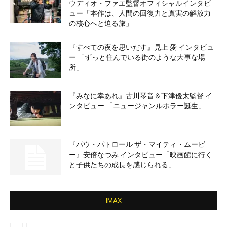
ウディオ・ファエ監督オフィシャルインタビ
ュー「本作は、人間の回復力と真実の解放力
の核心へと迫る旅」
『すべての夜を思いだす』見上 愛 インタビュ
ー 「ずっと住んでいる街のような大事な場
所」
『みなに幸あれ』古川琴音＆下津優太監督 イ
ンタビュー 「ニュージャンルホラー誕生」
『パウ・パトロール ザ・マイティ・ムービ
ー』安倍なつみ インタビュー「映画館に行く
と子供たちの成長を感じられる」
IMAX