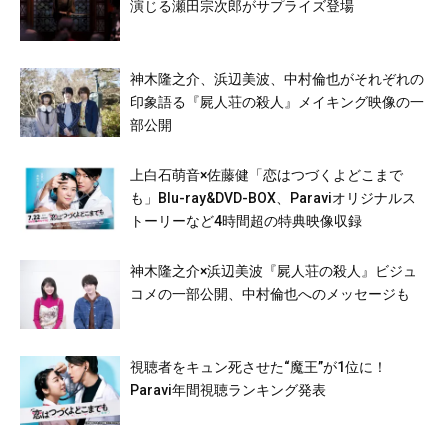
演じる瀬田宗次郎がサプライズ登場
神⽊隆之介、浜辺美波、中村倫也がそれぞれの
印象語る『屍人荘の殺人』メイキング映像の一
部公開
上白石萌音×佐藤健「恋はつづくよどこまで
も」Blu-ray&DVD-BOX、Paraviオリジナルス
トーリーなど4時間超の特典映像収録
神木隆之介×浜辺美波『屍人荘の殺人』ビジュ
コメの一部公開、中村倫也へのメッセージも
視聴者をキュン死させた“魔王”が1位に！
Paravi年間視聴ランキング発表