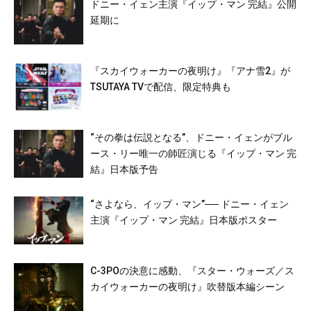
ドニー・イェン主演『イップ・マン 完結』公開
延期に
『スカイウォーカーの夜明け』『アナ雪2』が
TSUTAYA TVで配信、限定特典も
“その拳は伝説となる”、ドニー・イェンがブル
ース・リー唯一の師匠演じる『イップ・マン 完
結』日本版予告
“さよなら、イップ・マン”── ドニー・イェン
主演『イップ・マン 完結』日本版ポスター
C-3POの決意に感動、『スター・ウォーズ／ス
カイウォーカーの夜明け』吹替版本編シーン