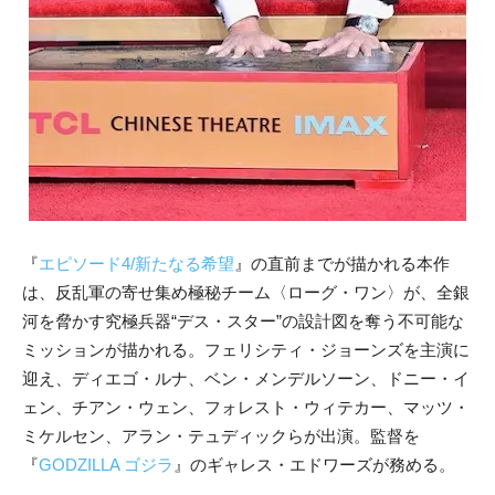
『
エピソード4/新たなる希望
』の直前までが描かれる本作
は、反乱軍の寄せ集め極秘チーム〈ローグ・ワン〉が、全銀
河を脅かす究極兵器“デス・スター”の設計図を奪う不可能な
ミッションが描かれる。フェリシティ・ジョーンズを主演に
迎え、ディエゴ・ルナ、ベン・メンデルソーン、ドニー・イ
ェン、チアン・ウェン、フォレスト・ウィテカー、マッツ・
ミケルセン、アラン・テュディックらが出演。監督を
『
GODZILLA ゴジラ
』のギャレス・エドワーズが務める。