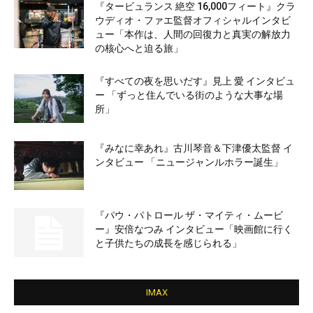
『タービュランス 絶空 16,000フィート』クラ
ウディオ・ファエ監督オフィシャルインタビ
ュー「本作は、人間の回復力と真実の解放力
の核心へと迫る旅」
『すべての夜を思いだす』見上 愛 インタビュ
ー 「ずっと住んでいる街のような大事な場
所」
『みなに幸あれ』古川琴音＆下津優太監督 イ
ンタビュー 「ニュージャンルホラー誕生」
『パウ・パトロール ザ・マイティ・ムービ
ー』安倍なつみ インタビュー「映画館に行く
と子供たちの成長を感じられる」
IMAX