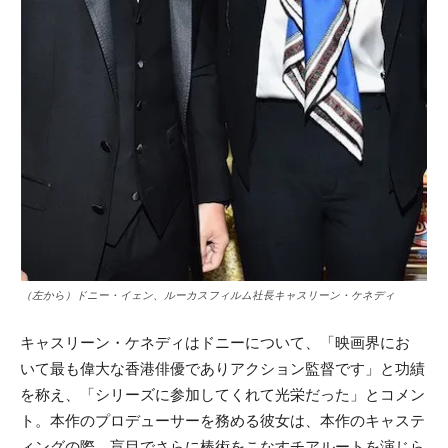
（左から）ドニー・イェン、ルーカスフィルム社長キャスリーン・ケネディ
キャスリーン・ケネディはドニーについて、「映画界にお
いて最も偉大な香港俳優でありアクション監督です」と功績
を称え、「シリーズに参加してくれて光栄だった」とコメン
ト。本作のプロデューサーを務める彼女は、本作のキャステ
ィングの際、盲目でさらに棒術をこなすチアルートを演じら