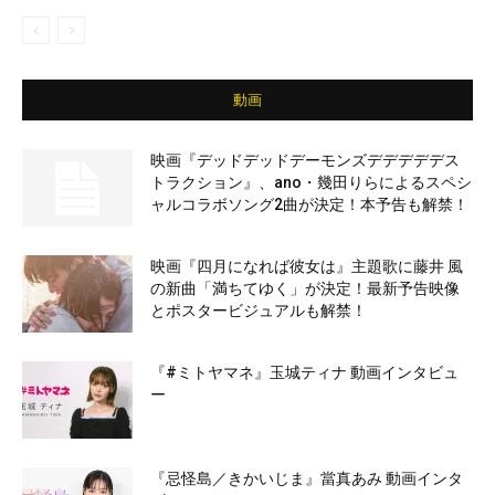
動画
映画『デッドデッドデーモンズデデデデデス
トラクション』、ano・幾田りらによるスペシ
ャルコラボソング2曲が決定！本予告も解禁！
映画『四月になれば彼女は』主題歌に藤井 風
の新曲「満ちてゆく」が決定！最新予告映像
とポスタービジュアルも解禁！
『#ミトヤマネ』玉城ティナ 動画インタビュ
ー
『忌怪島／きかいじま』當真あみ 動画インタ