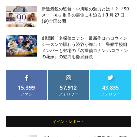
新進気鋭の監督・中川駿の魅力とは！？ 『90
メートル』制作の裏側にも迫る！3 月 27 日
(金)全国公開
劇場版「名探偵コナン」最新作はハロウィン
シーズンで賑わう渋谷が舞台！ 警察学校組
メンバーも登場の『名探偵コナン ハロウィン
の花嫁』の魅力を徹底解説
15,399
57,912
43,835
ファン
フォロワー
フォロワー
イベントレポート