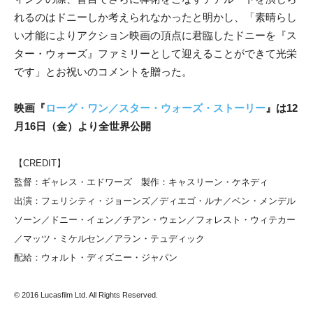
れるのはドニーしか考えられなかったと明かし、「素晴らし
い才能によりアクション映画の頂点に君臨したドニーを『ス
ター・ウォーズ』ファミリーとして迎えることができて光栄
です」とお祝いのコメントを贈った。
映画『
ローグ・ワン／スター・ウォーズ・ストーリー
』は12
月16日（金）より全世界公開
【CREDIT】
監督：ギャレス・エドワーズ 製作：キャスリーン・ケネディ
出演：フェリシティ・ジョーンズ／ディエゴ・ルナ／ベン・メンデル
ソーン／ドニー・イェン／チアン・ウェン／フォレスト・ウィテカー
／マッツ・ミケルセン／アラン・テュディック
配給：ウォルト・ディズニー・ジャパン
© 2016 Lucasfilm Ltd. All Rights Reserved.