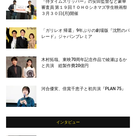
『侍タイムスリッパー』の安田監督など豪華
審査員 第１９回ＴＯＨＯシネマズ学生映画祭
３月３０日(月)開催
「ガリレオ 帰還」9年ぶりの劇場版『沈黙のパ
レード』ジャパンプレミア
木村拓哉、東映70周年記念作品で綾瀬はるか
と共演 総製作費20億円
河合優実、倍賞千恵子と初共演『PLAN 75』
インタビュー