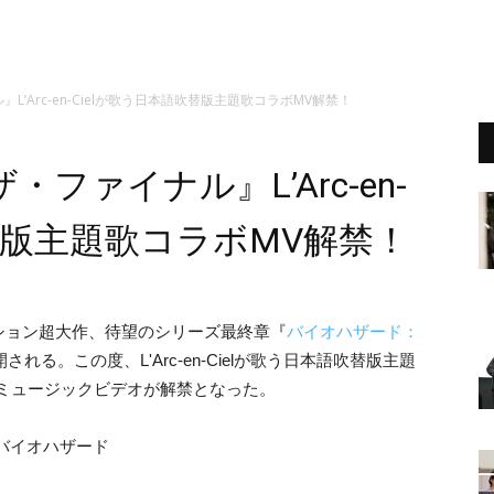
’Arc-en-Cielが歌う日本語吹替版主題歌コラボMV解禁！
ファイナル』L’Arc-en-
吹替版主題歌コラボMV解禁！
ション超大作、待望のシリーズ最終章『
バイオハザード：
される。この度、L'Arc-en-Cielが歌う日本語吹替版主題
ラボしたミュージックビデオが解禁となった。