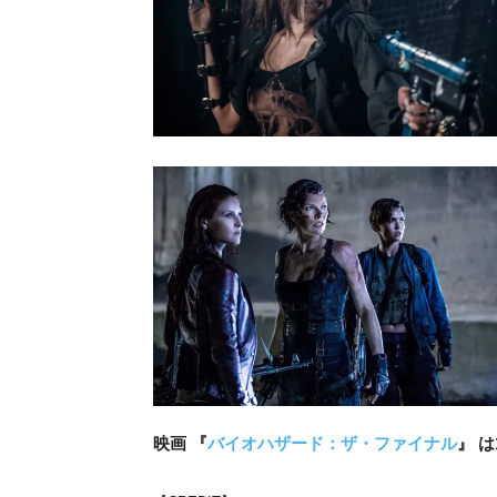
映画 『
バイオハザード：ザ・ファイナル
』 