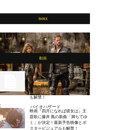
IMAX
動画
映画『デッドデッドデーモンズ
デデデデデストラクション』、
ano・幾田りらによるスペシャル
コラボソング2曲が決定！本予告
も解禁！
映画『四月になれば彼女は』主
題歌に藤井 風の新曲「満ちてゆ
く」が決定！最新予告映像とポ
スタービジュアルも解禁！