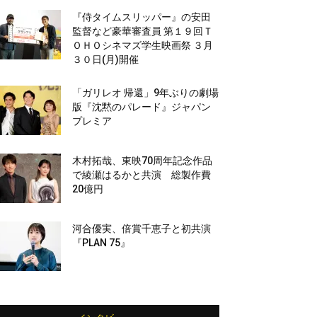
『侍タイムスリッパー』の安田
監督など豪華審査員 第１９回Ｔ
ＯＨＯシネマズ学生映画祭 ３月
３０日(月)開催
「ガリレオ 帰還」9年ぶりの劇場
版『沈黙のパレード』ジャパン
プレミア
木村拓哉、東映70周年記念作品
で綾瀬はるかと共演 総製作費
20億円
河合優実、倍賞千恵子と初共演
『PLAN 75』