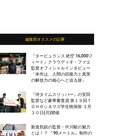
編集部オススメの記事
『タービュランス 絶空 16,000フ
ィート』クラウディオ・ファエ
監督オフィシャルインタビュー
「本作は、人間の回復力と真実
の解放力の核心へと迫る旅」
『侍タイムスリッパー』の安田
監督など豪華審査員 第１９回Ｔ
ＯＨＯシネマズ学生映画祭 ３月
３０日(月)開催
新進気鋭の監督・中川駿の魅力
とは！？ 『90メートル』制作の