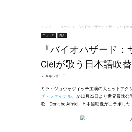
トップ
ニュース
『バイオハザード：ザ・ファイナル』L
ニュース
海外
『バイオハザード：ザ・
Cielが歌う日本語
2016年12月13日
ミラ・ジョヴォヴィッチ主演の大ヒットアク
ザ・ファイナル
』が12月23日より世界最速公開
歌「Don’t be Afraid」と本編映像がコ