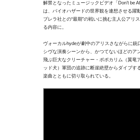
解禁となったミュージックビデオ「Don’t be Afraid –BI
は、バイオハザードの世界観を連想させる躍動感溢
ブレラ社との“最期”の戦いに挑む主人公アリ
る内容に。
ヴォーカルhydeが劇中のアリスさながらに銃口を向
シヴな演奏シーンから、かつてないほどのア
飛ぶ巨大なクリーチャー・ポポカリム（翼竜
ッド犬）軍団の追跡に断崖絶壁からダイブするシー
楽曲とともに切り取られている。