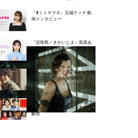
『#ミトヤマネ』玉城ティナ 動
画インタビュー
『忌怪島／きかいじま』當真あ
み 動画インタビュー
『キリエのうた』第2弾キャラク
タービジュアル＆映像解禁！
『ゆとりですがなにか インター
ナショナル』新キャスト＆特報
解禁