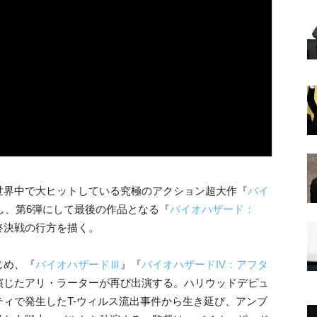
世界中で大ヒットしている究極のアクション超大作『
バイ
トし、第6弾にして最後の作品となる『
バイオハザード：
終決戦の行方を描く。
じめ、『
バイオハザードⅢ
』『
バイオハザードIV：アフタ
演じたアリ・ラーターが再び出演する。ハリウッドデビュ
ィで発生したT-ウィルス流出事件から生き延び、アンブ