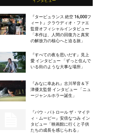
インタビュー
『タービュランス 絶空 16,000フ
ィート』クラウディオ・ファエ
監督オフィシャルインタビュー
「本作は、人間の回復力と真実
の解放力の核心へと迫る旅」
『すべての夜を思いだす』見上
愛 インタビュー 「ずっと住んで
いる街のような大事な場所」
『みなに幸あれ』古川琴音＆下
津優太監督 インタビュー 「ニュ
ージャンルホラー誕生」
『パウ・パトロール ザ・マイテ
ィ・ムービー』安倍なつみ イン
タビュー「映画館に行くと子供
たちの成長を感じられる」