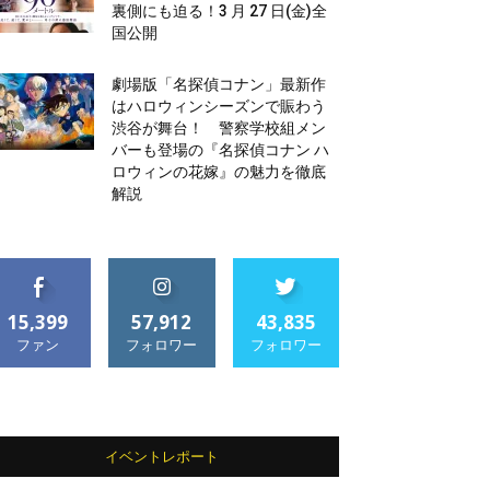
裏側にも迫る！3 月 27 日(金)全
国公開
劇場版「名探偵コナン」最新作
はハロウィンシーズンで賑わう
渋谷が舞台！ 警察学校組メン
バーも登場の『名探偵コナン ハ
ロウィンの花嫁』の魅力を徹底
解説
15,399
57,912
43,835
ファン
フォロワー
フォロワー
イベントレポート