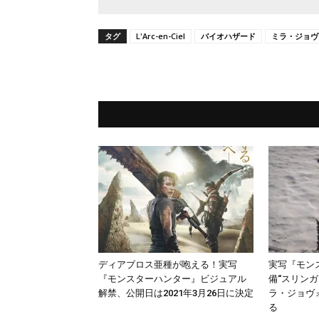
タグ
L'Arc-en-Ciel
バイオハザード
ミラ・ジョヴ
ディアブロス亜種が咆える！実写
実写『モン
『モンスターハンター』ビジュアル
備“スリン
解禁、公開日は2021年3月26日に決定
ラ・ジョヴ
る