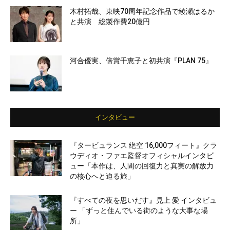
木村拓哉、東映70周年記念作品で綾瀬はるか
と共演 総製作費20億円
河合優実、倍賞千恵子と初共演『PLAN 75』
インタビュー
『タービュランス 絶空 16,000フィート』クラ
ウディオ・ファエ監督オフィシャルインタビ
ュー「本作は、人間の回復力と真実の解放力
の核心へと迫る旅」
『すべての夜を思いだす』見上 愛 インタビュ
ー 「ずっと住んでいる街のような大事な場
所」