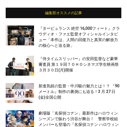
編集部オススメの記事
『タービュランス 絶空 16,000フィート』クラ
ウディオ・ファエ監督オフィシャルインタビ
ュー「本作は、人間の回復力と真実の解放力
の核心へと迫る旅」
『侍タイムスリッパー』の安田監督など豪華
審査員 第１９回ＴＯＨＯシネマズ学生映画祭
３月３０日(月)開催
新進気鋭の監督・中川駿の魅力とは！？ 『90
メートル』制作の裏側にも迫る！3 月 27 日
(金)全国公開
劇場版「名探偵コナン」最新作はハロウィン
シーズンで賑わう渋谷が舞台！ 警察学校組
メンバーも登場の『名探偵コナン ハロウィン