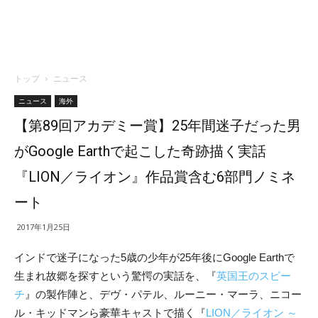
トップ
ニュース
ニュース
海外
【第89回アカデミー賞】25年間迷子だった男
がGoogle Earthで起こした奇跡描く実話
『LION／ライオン』作品賞含む6部門ノミネ
ート
2017年1月25日
インドで迷子になった5歳の少年が25年後にGoogle Earthで
生まれ故郷を探すという驚愕の実話を、『
英国王のスピー
チ
』の製作陣と、デヴ・パテル、ルーニー・マーラ、ニコー
ル・キッドマンら豪華キャストで描く『
LION／ライオン ～