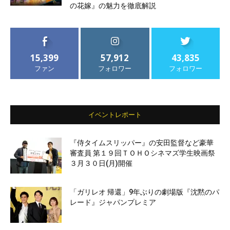
の花嫁』の魅力を徹底解説
15,399
57,912
43,835
ファン
フォロワー
フォロワー
イベントレポート
『侍タイムスリッパー』の安田監督など豪華
審査員 第１９回ＴＯＨＯシネマズ学生映画祭
３月３０日(月)開催
「ガリレオ 帰還」9年ぶりの劇場版『沈黙のパ
レード』ジャパンプレミア