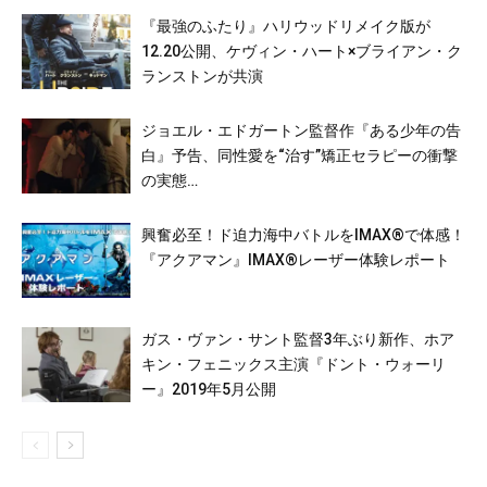
『最強のふたり』ハリウッドリメイク版が
12.20公開、ケヴィン・ハート×ブライアン・ク
ランストンが共演
ジョエル・エドガートン監督作『ある少年の告
白』予告、同性愛を“治す”矯正セラピーの衝撃
の実態…
興奮必至！ド迫力海中バトルをIMAX®で体感！
『アクアマン』IMAX®レーザー体験レポート
ガス・ヴァン・サント監督3年ぶり新作、ホア
キン・フェニックス主演『ドント・ウォーリ
ー』2019年5月公開