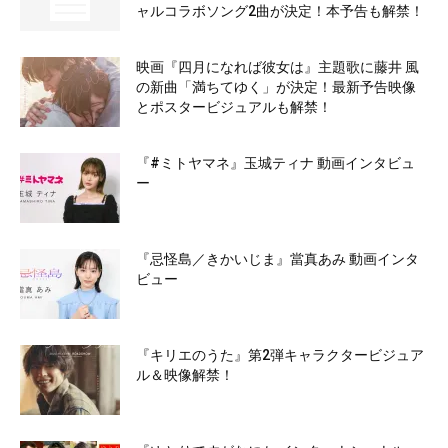
ャルコラボソング2曲が決定！本予告も解禁！
映画『四月になれば彼女は』主題歌に藤井 風
の新曲「満ちてゆく」が決定！最新予告映像
とポスタービジュアルも解禁！
『#ミトヤマネ』玉城ティナ 動画インタビュ
ー
『忌怪島／きかいじま』當真あみ 動画インタ
ビュー
『キリエのうた』第2弾キャラクタービジュア
ル＆映像解禁！