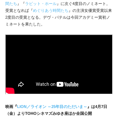
間たち
』『
ラビット・ホール
』に次ぐ4度目のノミネート。
受賞となれば『
めぐりあう時間たち
』の主演女優賞受賞以来
2度目の受賞となる。
デヴ・パテルは今回アカデミー賞初ノ
ミネートを果たした。
映画『
LION／ライオン ～25年目のただいま～
』は4月7日
（金）よりTOHOシネマズみゆき座ほか全国公開