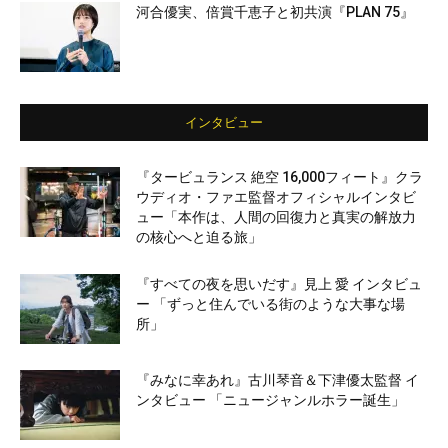
河合優実、倍賞千恵子と初共演『PLAN 75』
インタビュー
『タービュランス 絶空 16,000フィート』クラ
ウディオ・ファエ監督オフィシャルインタビ
ュー「本作は、人間の回復力と真実の解放力
の核心へと迫る旅」
『すべての夜を思いだす』見上 愛 インタビュ
ー 「ずっと住んでいる街のような大事な場
所」
『みなに幸あれ』古川琴音＆下津優太監督 イ
ンタビュー 「ニュージャンルホラー誕生」