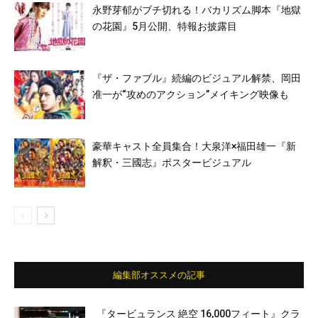
永野芽郁がブチ切れる！バカリズム脚本『地獄
の花園』5月公開、特報お披露目
『ザ・ファブル』続編のビジュアル解禁、岡田
准一が“攻めのアクション”メイキング映像も
豪華キャスト全員集合！大泉洋×福田雄一『新
解釈・三國志』ポスタービジュアル
編集部オススメの記事
『タービュランス 絶空 16,000フィート』クラ