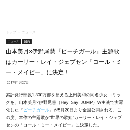
トップ
ニュース
ニュース
国内
山本美月×伊野尾慧『ピーチガール』主題歌
はカーリー・レイ・ジェプセン「コール・ミ
ー・メイビー」に決定！
2017年1月27日
累計発行部数1,300万部を超える上田美和の同名少女コミッ
クを、山本美月×伊野尾慧（Hey! Say! JUMP）W主演で実写
化した『
ピーチガール
』が5月20日より全国公開される。こ
の度、本作の主題歌が“世界の歌姫”カーリー・レイ・ジェプ
センの「コール・ミー・メイビー」に決定した。