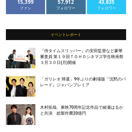
15,399
57,912
43,835
ファン
フォロワー
フォロワー
イベントレポート
『侍タイムスリッパー』の安田監督など豪華
審査員 第１９回ＴＯＨＯシネマズ学生映画祭
３月３０日(月)開催
「ガリレオ 帰還」9年ぶりの劇場版『沈黙のパ
レード』ジャパンプレミア
木村拓哉、東映70周年記念作品で綾瀬はるか
と共演 総製作費20億円