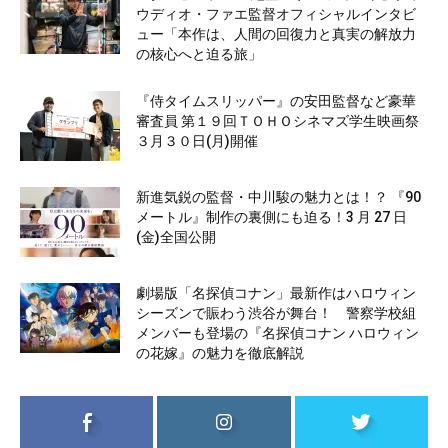
ウディオ・ファエ監督オフィシャルインタビ
ュー「本作は、人間の回復力と真実の解放力
の核心へと迫る旅」
『侍タイムスリッパー』の安田監督など豪華
審査員 第１９回ＴＯＨＯシネマズ学生映画祭
３月３０日(月)開催
新進気鋭の監督・中川駿の魅力とは！？ 『90
メートル』制作の裏側にも迫る！3 月 27 日
(金)全国公開
劇場版「名探偵コナン」最新作はハロウィン
シーズンで賑わう渋谷が舞台！ 警察学校組
メンバーも登場の『名探偵コナン ハロウィン
の花嫁』の魅力を徹底解説