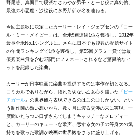
野尾慧、真面目で硬派なさわやか男子・とーじ役に真剣佑、
最強の小悪魔・沙絵役に永野芽郁が名を連ねる。
今回主題歌に決定したカーリー・レイ・ジェプセンの「コー
ル・ミー・メイビー」は、全米9週連続1位を獲得し、2012年
最長全米No.1シングルに。さらに日本でも複数の配信サイト
の年間ランキングで1位を獲得し、第55回グラミー賞では最
優秀楽曲賞を含む2部門にノミネートされるなど驚異的なヒ
ットを記録した楽曲。
カーリーが日本映画に楽曲を提供するのは本作が初となる。
コミカルでありながら、揺れる切ない乙女心を描いた『
ピー
チガール
』の世界観を表現できるのはこの曲しかない、とい
う制作陣の熱い想いから、数ヶ月に渡る交渉の末に実現。一
度聞いたらつい口ずさんでしまうキャッチーなメロディー
と、カーリーのキュートな歌声、恋する女の子の等身大の気
持ちを歌った歌詞が映画の世界観をさらに盛り上げる。