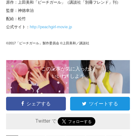
原作：上田美和「ピーチガール」（講談社「別冊フレンド」刊）
監督：神徳幸治
配給：松竹
公式サイト：
http://peachgirl-movie.jp
©2017「ピーチガール」製作委員会 ©上田美和／講談社
この記事が気に入ったら
いいね ! しよう
シェアする
ツイートする
Twitter で