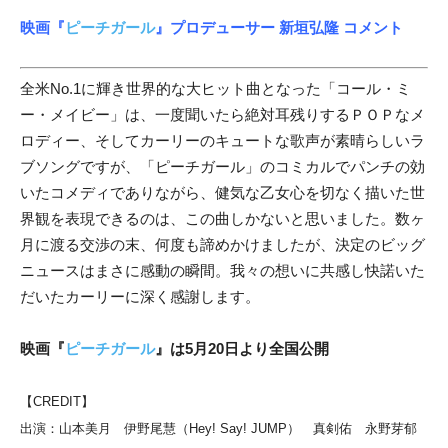
映画『
ピーチガール
』プロデューサー 新垣弘隆 コメント
全米No.1に輝き世界的な大ヒット曲となった「コール・ミ
ー・メイビー」は、一度聞いたら絶対耳残りするＰＯＰなメ
ロディー、そしてカーリーのキュートな歌声が素晴らしいラ
ブソングですが、「ピーチガール」のコミカルでパンチの効
いたコメディでありながら、健気な乙女心を切なく描いた世
界観を表現できるのは、この曲しかないと思いました。数ヶ
月に渡る交渉の末、何度も諦めかけましたが、決定のビッグ
ニュースはまさに感動の瞬間。我々の想いに共感し快諾いた
だいたカーリーに深く感謝します。
映画『
ピーチガール
』は
5
月20
日より全国公開
【CREDIT】
出演：山本美月 伊野尾慧（Hey! Say! JUMP） 真剣佑 永野芽郁