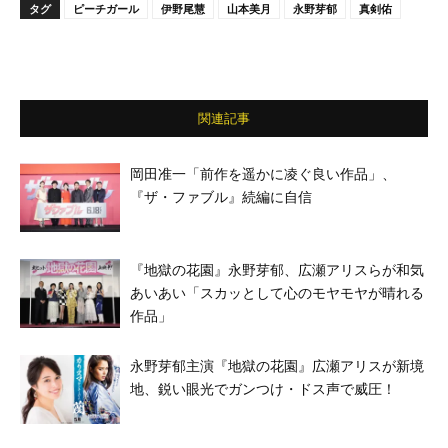
タグ
ピーチガール
伊野尾慧
山本美月
永野芽郁
真剣佑
関連記事
岡田准一「前作を遥かに凌ぐ良い作品」、
『ザ・ファブル』続編に自信
『地獄の花園』永野芽郁、広瀬アリスらが和気
あいあい「スカッとして心のモヤモヤが晴れる
作品」
永野芽郁主演『地獄の花園』広瀬アリスが新境
地、鋭い眼光でガンつけ・ドス声で威圧！