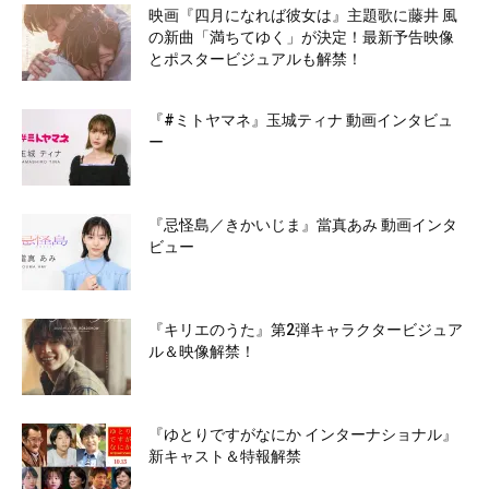
映画『四月になれば彼女は』主題歌に藤井 風
の新曲「満ちてゆく」が決定！最新予告映像
とポスタービジュアルも解禁！
『#ミトヤマネ』玉城ティナ 動画インタビュ
ー
『忌怪島／きかいじま』當真あみ 動画インタ
ビュー
『キリエのうた』第2弾キャラクタービジュア
ル＆映像解禁！
『ゆとりですがなにか インターナショナル』
新キャスト＆特報解禁