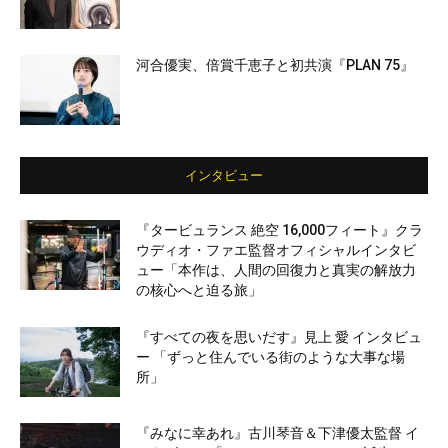
河合優実、倍賞千恵子と初共演『PLAN 75』
インタビュー
『タービュランス 絶空 16,000フィート』クラ
ウディオ・ファエ監督オフィシャルインタビ
ュー「本作は、人間の回復力と真実の解放力
の核心へと迫る旅」
『すべての夜を思いだす』見上 愛 インタビュ
ー 「ずっと住んでいる街のような大事な場
所」
『みなに幸あれ』古川琴音＆下津優太監督 イ