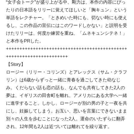
“女子会トーク”が盛り上がる中、剛力は、本作の内容にぴっ
たりの日本語をリリーに覚えてほしいと「胸キュン」という
単語をレクチャー。「ときめいた時にも、切ない時にも使え
るし、この作品の宣伝にはこのワードしかない」と説明を受
けたリリーは、何度か練習を重ね、「ムネキュンシテネ！」
と本作をPRした。
+++++++++++++++++++++++++++++++++++++++++++++
+++++++++++++++++++++++
【Story】
ロージー（リリー・コリンズ）とアレックス（サム・クラフ
リン）は6歳からずっと一緒に青春を過ごしてきた幼なじ
み。くだらない話も恋の話も、なんでも共有してきた2人の
夢は、イギリスの田舎町を離れ、アメリカにある大学へ一緒
に進学すること。しかし、ロージーが別の男の子と一夜を共
にし、妊娠してしまう。お互い、思いを言葉にできないまま
別々の人生を歩むことになった2人。運命のいたずらに翻弄
され、12年間も2人は近づいては離れてを繰り返す。