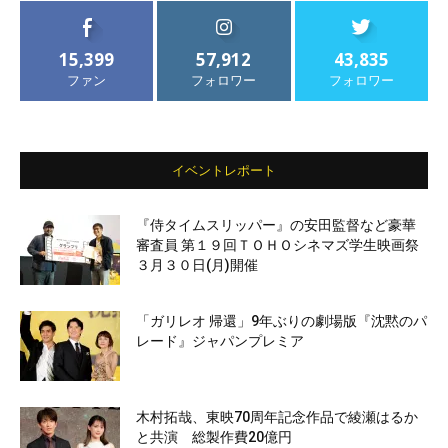
15,399
57,912
43,835
ファン
フォロワー
フォロワー
イベントレポート
『侍タイムスリッパー』の安田監督など豪華
審査員 第１９回ＴＯＨＯシネマズ学生映画祭
３月３０日(月)開催
「ガリレオ 帰還」9年ぶりの劇場版『沈黙のパ
レード』ジャパンプレミア
木村拓哉、東映70周年記念作品で綾瀬はるか
と共演 総製作費20億円