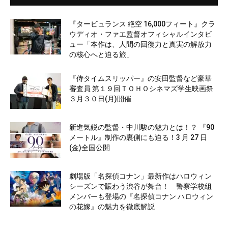
『タービュランス 絶空 16,000フィート』クラ
ウディオ・ファエ監督オフィシャルインタビ
ュー「本作は、人間の回復力と真実の解放力
の核心へと迫る旅」
『侍タイムスリッパー』の安田監督など豪華
審査員 第１９回ＴＯＨＯシネマズ学生映画祭
３月３０日(月)開催
新進気鋭の監督・中川駿の魅力とは！？ 『90
メートル』制作の裏側にも迫る！3 月 27 日
(金)全国公開
劇場版「名探偵コナン」最新作はハロウィン
シーズンで賑わう渋谷が舞台！ 警察学校組
メンバーも登場の『名探偵コナン ハロウィン
の花嫁』の魅力を徹底解説