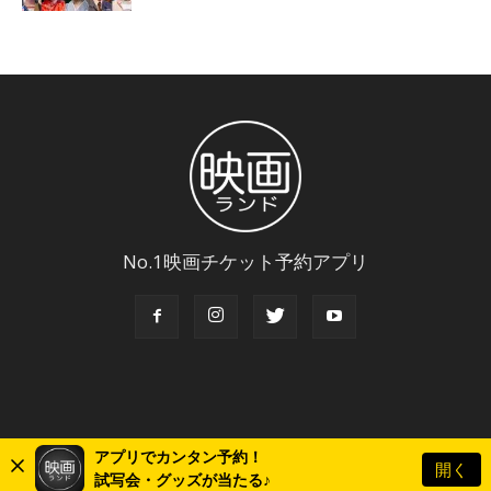
No.1映画チケット予約アプリ
アプリでカンタン予約！
開く
© Copyright 2018 Eigaland, inc. All Rights Reserved.
試写会・グッズが当たる♪