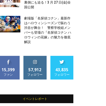
裏側にも迫る！3 月 27 日(金)全
国公開
劇場版「名探偵コナン」最新作
はハロウィンシーズンで賑わう
渋谷が舞台！ 警察学校組メン
バーも登場の『名探偵コナン ハ
ロウィンの花嫁』の魅力を徹底
解説
15,399
57,912
43,835
ファン
フォロワー
フォロワー
イベントレポート