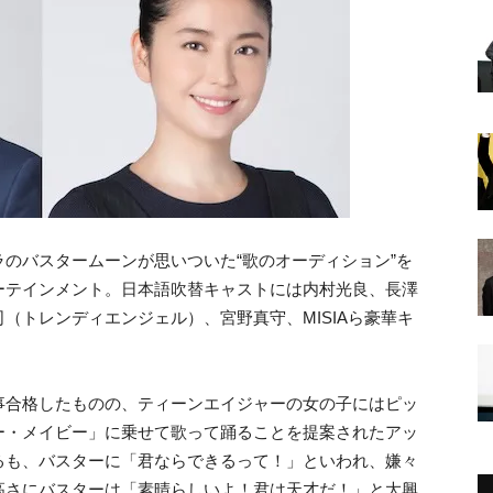
のバスタームーンが思いついた“歌のオーディション”を
ーテインメント。日本語吹替キャストには内村光良、長澤
（トレンディエンジェル）、宮野真守、MISIAら豪華キ
。
事合格したものの、ティーンエイジャーの女の子にはピッ
ー・メイビー」に乗せて歌って踊ることを提案されたアッ
るも、バスターに「君ならできるって！」といわれ、嫌々
高さにバスターは「素晴らしいよ！君は天才だ！」と大興