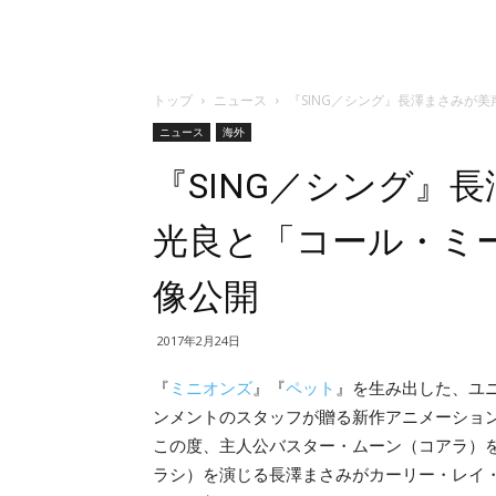
トップ
ニュース
『SING／シング』長澤まさみが
ニュース
海外
『SING／シング』
光良と「コール・ミ
像公開
2017年2月24日
『
ミニオンズ
』『
ペット
』を生み出した、ユ
ンメントのスタッフが贈る新作アニメーショ
この度、主人公バスター・ムーン（コアラ）
ラシ）を演じる長澤まさみがカーリー・レイ