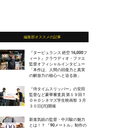
編集部オススメの記事
『タービュランス 絶空 16,000フ
ィート』クラウディオ・ファエ
監督オフィシャルインタビュー
「本作は、人間の回復力と真実
の解放力の核心へと迫る旅」
『侍タイムスリッパー』の安田
監督など豪華審査員 第１９回Ｔ
ＯＨＯシネマズ学生映画祭 ３月
３０日(月)開催
新進気鋭の監督・中川駿の魅力
とは！？ 『90メートル』制作の