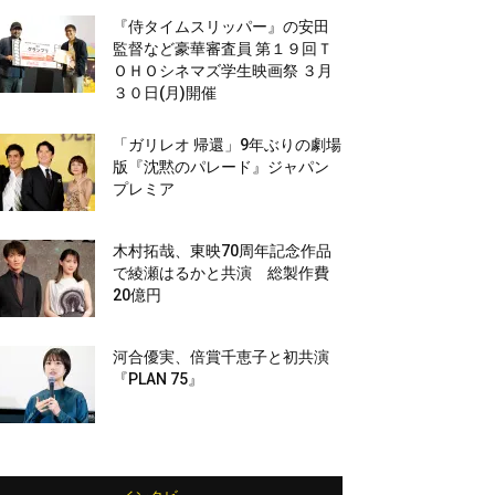
『侍タイムスリッパー』の安田
監督など豪華審査員 第１９回Ｔ
ＯＨＯシネマズ学生映画祭 ３月
３０日(月)開催
「ガリレオ 帰還」9年ぶりの劇場
版『沈黙のパレード』ジャパン
プレミア
木村拓哉、東映70周年記念作品
で綾瀬はるかと共演 総製作費
20億円
河合優実、倍賞千恵子と初共演
『PLAN 75』