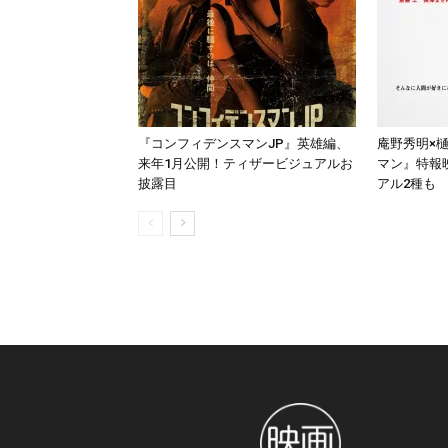
『コンフィデンスマンJP』英雄編、
庵野秀明×
来年1月公開！ティザービジュアルお
マン』特報
披露目
アル2種も