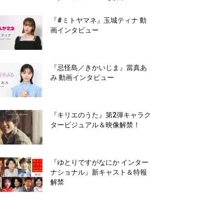
『#ミトヤマネ』玉城ティナ 動
画インタビュー
『忌怪島／きかいじま』當真あ
み 動画インタビュー
『キリエのうた』第2弾キャラク
タービジュアル＆映像解禁！
『ゆとりですがなにか インター
ナショナル』新キャスト＆特報
解禁