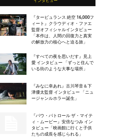
インタビュー
『タービュランス 絶空 16,000フ
ィート』クラウディオ・ファエ
監督オフィシャルインタビュー
「本作は、人間の回復力と真実
の解放力の核心へと迫る旅」
『すべての夜を思いだす』見上
愛 インタビュー 「ずっと住んで
いる街のような大事な場所」
『みなに幸あれ』古川琴音＆下
津優太監督 インタビュー 「ニュ
ージャンルホラー誕生」
『パウ・パトロール ザ・マイテ
ィ・ムービー』安倍なつみ イン
タビュー「映画館に行くと子供
たちの成長を感じられる」