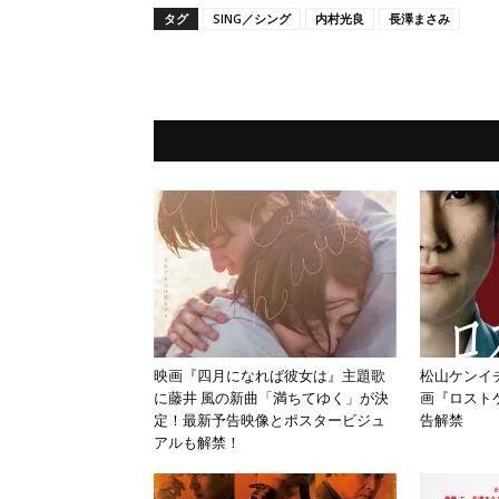
タグ
SING／シング
内村光良
長澤まさみ
映画『四月になれば彼女は』主題歌
松山ケンイ
に藤井 風の新曲「満ちてゆく」が決
画『ロスト
定！最新予告映像とポスタービジュ
告解禁
アルも解禁！