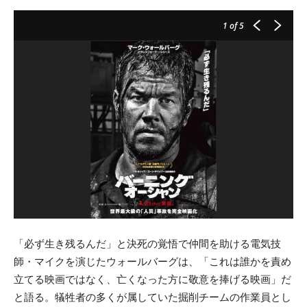
1
of 5
「必ず生き残るんだ」と決死の覚悟で仲間を助ける電気技
師・マイクを演じたウォールバーグは、「これは誰かを責め
立てる映画ではなく、亡くなった方に敬意を捧げる映画」だ
と語る。犠牲者の多くが属していた掘削チームの作業員とし