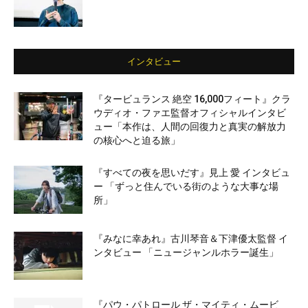
インタビュー
『タービュランス 絶空 16,000フィート』クラ
ウディオ・ファエ監督オフィシャルインタビ
ュー「本作は、人間の回復力と真実の解放力
の核心へと迫る旅」
『すべての夜を思いだす』見上 愛 インタビュ
ー 「ずっと住んでいる街のような大事な場
所」
『みなに幸あれ』古川琴音＆下津優太監督 イ
ンタビュー 「ニュージャンルホラー誕生」
『パウ・パトロール ザ・マイティ・ムービ