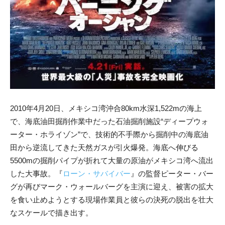
2010年4月20日、メキシコ湾沖合80km水深1,522mの海上
で、海底油田掘削作業中だった石油掘削施設“ディープウォ
ーター・ホライゾン”で、技術的不手際から掘削中の海底油
田から逆流してきた天然ガスが引火爆発。海底へ伸びる
5500mの掘削パイプが折れて大量の原油がメキシコ湾へ流出
した大事故。『
ローン・サバイバー
』の監督ピーター・バー
グが再びマーク・ウォールバーグを主演に迎え、被害の拡大
を食い止めようとする現場作業員と彼らの決死の脱出を壮大
なスケールで描き出す。