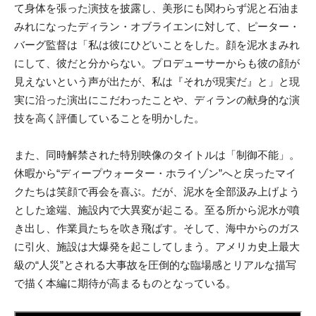
て身体を張った演技を披露し、美形にも関わらず泥と石油ま
みれになったディラン・オブライエンに対して、ピーター・
バーグ監督は「私は彼にひどいことをした。顔を泥水まみれ
にして、彼だと分からない。プロデューサーからも彼の顔が
見えないという声が出たが、私は『それが現実だ』と」と現
実に沿った演出にこだわったことや、ディランの献身的な演
技を高く評価していることを明かした。
また、同時解禁された特別映像のタイトルは「制御不能」。
休暇から“ディープウォーター・ホライゾン”へと戻ったマイ
クたちは笑顔で再会を喜ぶ。だが、泥水を全部汲み上げよう
とした途端、施設内で大異変が起こる。至る所から泥水が噴
き出し、作業員たちを吹き飛ばす。そして、海中からのガス
に引火、施設は大爆発を起こしてしまう。アメリカ史上最大
級の“人災”とされる大事故を圧倒的な臨場感とリアルな描写
で描く本編に期待が高まるものとなっている。