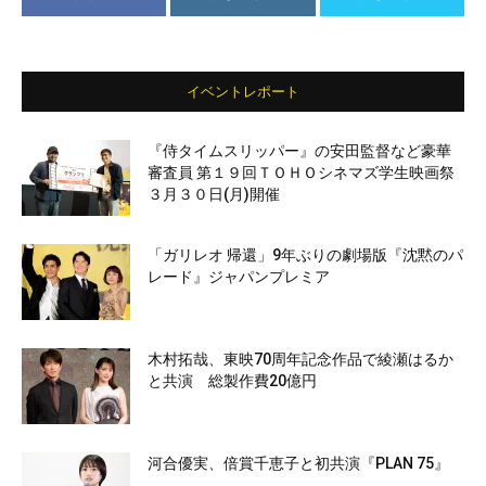
イベントレポート
『侍タイムスリッパー』の安田監督など豪華
審査員 第１９回ＴＯＨＯシネマズ学生映画祭
３月３０日(月)開催
「ガリレオ 帰還」9年ぶりの劇場版『沈黙のパ
レード』ジャパンプレミア
木村拓哉、東映70周年記念作品で綾瀬はるか
と共演 総製作費20億円
河合優実、倍賞千恵子と初共演『PLAN 75』