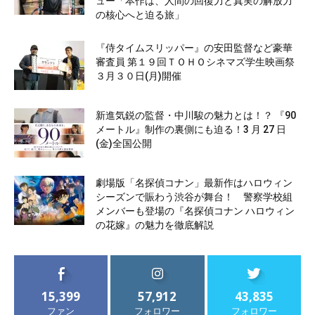
ュー「本作は、人間の回復力と真実の解放力
の核心へと迫る旅」
『侍タイムスリッパー』の安田監督など豪華
審査員 第１９回ＴＯＨＯシネマズ学生映画祭
３月３０日(月)開催
新進気鋭の監督・中川駿の魅力とは！？ 『90
メートル』制作の裏側にも迫る！3 月 27 日
(金)全国公開
劇場版「名探偵コナン」最新作はハロウィン
シーズンで賑わう渋谷が舞台！ 警察学校組
メンバーも登場の『名探偵コナン ハロウィン
の花嫁』の魅力を徹底解説
15,399
57,912
43,835
ファン
フォロワー
フォロワー