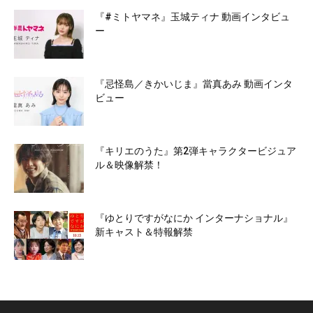
『#ミトヤマネ』玉城ティナ 動画インタビュ
ー
『忌怪島／きかいじま』當真あみ 動画インタ
ビュー
『キリエのうた』第2弾キャラクタービジュア
ル＆映像解禁！
『ゆとりですがなにか インターナショナル』
新キャスト＆特報解禁