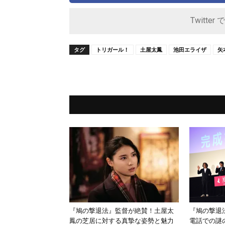
Twitter 
タグ
トリガール！
土屋太鳳
池田エライザ
矢
『鳩の撃退法』監督が絶賛！土屋太
『鳩の撃退
鳳の芝居に対する真摯な姿勢と魅力
電話での謎