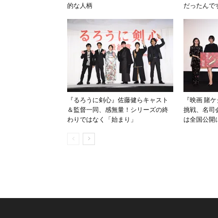
的な人柄
だったんで
『るろうに剣心』佐藤健らキャスト
『映画 賭
＆監督一同、感無量！シリーズの終
挑戦、名司
わりではなく「始まり」
は全国公開