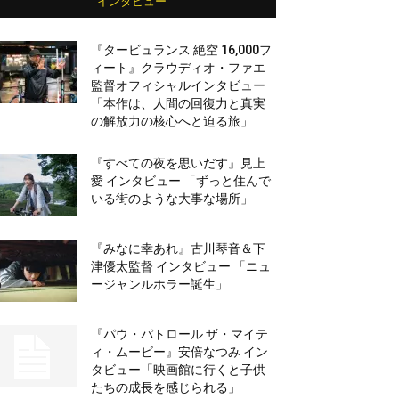
インタビュー
『タービュランス 絶空 16,000フ
ィート』クラウディオ・ファエ
監督オフィシャルインタビュー
「本作は、人間の回復力と真実
の解放力の核心へと迫る旅」
『すべての夜を思いだす』見上
愛 インタビュー 「ずっと住んで
いる街のような大事な場所」
『みなに幸あれ』古川琴音＆下
津優太監督 インタビュー 「ニュ
ージャンルホラー誕生」
『パウ・パトロール ザ・マイテ
ィ・ムービー』安倍なつみ イン
タビュー「映画館に行くと子供
たちの成長を感じられる」