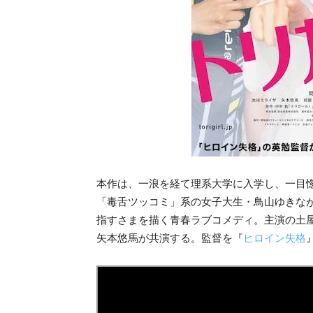
本作は、一浪を経て理系大学に入学し、一目
「毒舌ツッコミ」系の女子大生・鳥山ゆきな
指すさまを描く青春ラブコメディ。主演の土
矢本悠馬が共演する。監督を『
ヒロイン失格