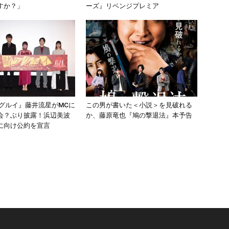
すか？」
ーズ』リベンジプレミア
ケグルイ』藤井流星がMCに
この男が書いた＜小説＞を見破れる
会？ぶり披露！浜辺美波
か、藤原竜也『鳩の撃退法』本予告
に向け公約を宣言