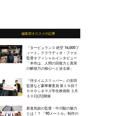
編集部オススメの記事
『タービュランス 絶空 16,000フ
ィート』クラウディオ・ファエ
監督オフィシャルインタビュー
「本作は、人間の回復力と真実
の解放力の核心へと迫る旅」
『侍タイムスリッパー』の安田
監督など豪華審査員 第１９回Ｔ
ＯＨＯシネマズ学生映画祭 ３月
３０日(月)開催
新進気鋭の監督・中川駿の魅力
とは！？ 『90メートル』制作の