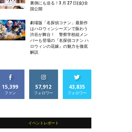
裏側にも迫る！3 月 27 日(金)全
国公開
劇場版「名探偵コナン」最新作
はハロウィンシーズンで賑わう
渋谷が舞台！ 警察学校組メン
バーも登場の『名探偵コナン ハ
ロウィンの花嫁』の魅力を徹底
解説
15,399
57,912
43,835
ファン
フォロワー
フォロワー
イベントレポート