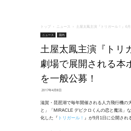
トップ
ニュース
土屋太鳳主演『トリガール！』6
ニュース
国内
土屋太鳳主演『トリ
劇場で展開される本
を一般公募！
2017年4月8日
滋賀・琵琶湖で毎年開催される人力飛行機の大
と」「MIRACLE デビクロくんの恋と魔法
化した『
トリガール！
』が9月1日に公開され