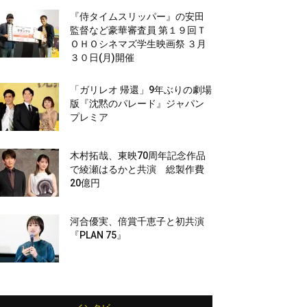
『侍タイムスリッパー』の安田
監督など豪華審査員 第１９回Ｔ
ＯＨＯシネマズ学生映画祭 ３月
３０日(月)開催
「ガリレオ 帰還」9年ぶりの劇場
版『沈黙のパレード』ジャパン
プレミア
木村拓哉、東映70周年記念作品
で綾瀬はるかと共演 総製作費
20億円
河合優実、倍賞千恵子と初共演
『PLAN 75』