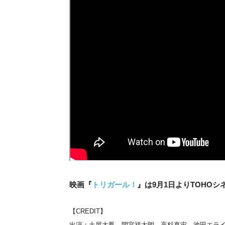
映画『
トリガール！
』は9月1日よりTOHOシ
【CREDIT】
出演：土屋太鳳、間宮祥太朗、高杉真宙、池田エライ