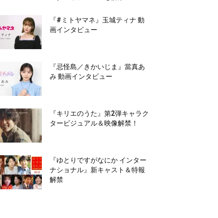
『#ミトヤマネ』玉城ティナ 動
画インタビュー
『忌怪島／きかいじま』當真あ
み 動画インタビュー
『キリエのうた』第2弾キャラク
タービジュアル＆映像解禁！
『ゆとりですがなにか インター
ナショナル』新キャスト＆特報
解禁