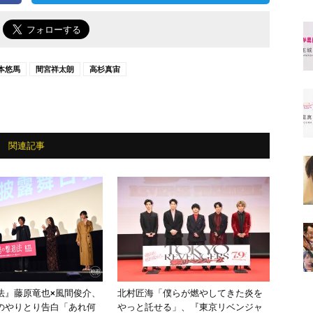
で
本悠馬
間宮祥太朗
高杉真宙
関連記事
法』藤原竜也×風間俊介、
北村匠海「僕らが燃やしてきた炎を
のやりとり告白「あれ何
やっと託せる」、『東京リベンジャ