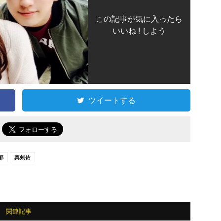
この記事が気に入ったら
いいね ! しよう
ツイートする
で
郁
真剣佑
関連記事