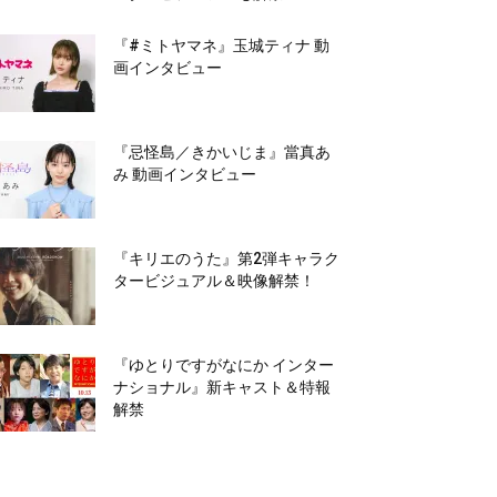
『#ミトヤマネ』玉城ティナ 動
画インタビュー
『忌怪島／きかいじま』當真あ
み 動画インタビュー
『キリエのうた』第2弾キャラク
タービジュアル＆映像解禁！
『ゆとりですがなにか インター
ナショナル』新キャスト＆特報
解禁