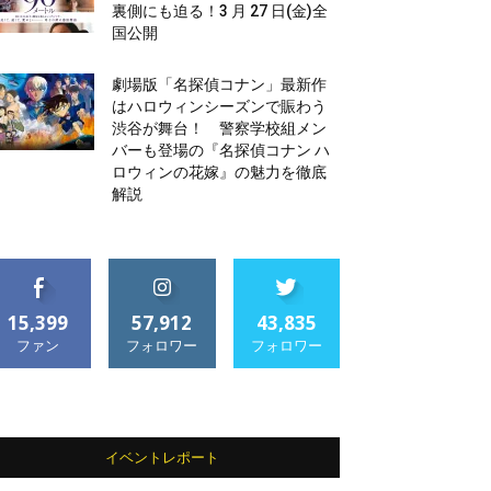
裏側にも迫る！3 月 27 日(金)全
国公開
劇場版「名探偵コナン」最新作
はハロウィンシーズンで賑わう
渋谷が舞台！ 警察学校組メン
バーも登場の『名探偵コナン ハ
ロウィンの花嫁』の魅力を徹底
解説
15,399
57,912
43,835
ファン
フォロワー
フォロワー
イベントレポート