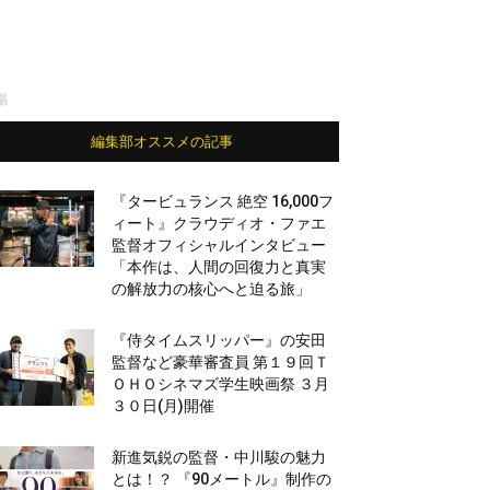
場
編集部オススメの記事
『タービュランス 絶空 16,000フ
ィート』クラウディオ・ファエ
監督オフィシャルインタビュー
「本作は、人間の回復力と真実
の解放力の核心へと迫る旅」
『侍タイムスリッパー』の安田
監督など豪華審査員 第１９回Ｔ
ＯＨＯシネマズ学生映画祭 ３月
３０日(月)開催
新進気鋭の監督・中川駿の魅力
とは！？ 『90メートル』制作の