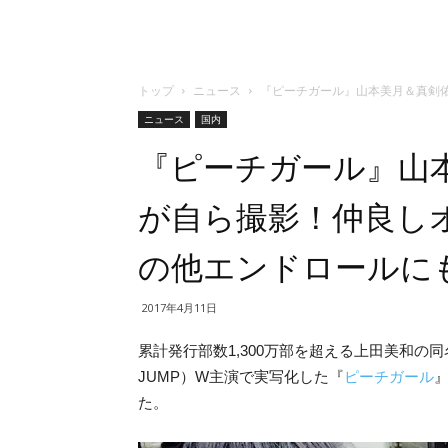
トップ
ニュース
『ピーチガール』山本美月＆真剣
ニュース
国内
『ピーチガール』山
が自ら撮影！仲良し
の他エンドロールに
2017年4月11日
累計発行部数1,300万部を超える上田美和の同名
JUMP）W主演で実写化した『
ピーチガール
た。