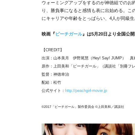
ウォーミングアップをするのが神徳組でのお
り、勝負事になると感情も表に出始める。こ
にキャリアや年齢をとっぱらい、4人が同級
映画『
ピーチガール
』は
5
月20
日より全国公開
【CREDIT】
出演：山本美月 伊野尾慧（Hey! Say! JUMP）
原作：上田美和「ピーチガール」（講談社「別冊フ
監督：神徳幸治
配給：松竹
公式サイト：
http://peachgirl-movie.jp
©2017「ピーチガール」製作委員会 ©上田美和／講談社