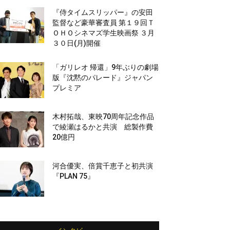
『侍タイムスリッパー』の安田
監督など豪華審査員 第１９回Ｔ
ＯＨＯシネマズ学生映画祭 ３月
３０日(月)開催
「ガリレオ 帰還」9年ぶりの劇場
版『沈黙のパレード』ジャパン
プレミア
木村拓哉、東映70周年記念作品
で綾瀬はるかと共演 総製作費
20億円
河合優実、倍賞千恵子と初共演
『PLAN 75』