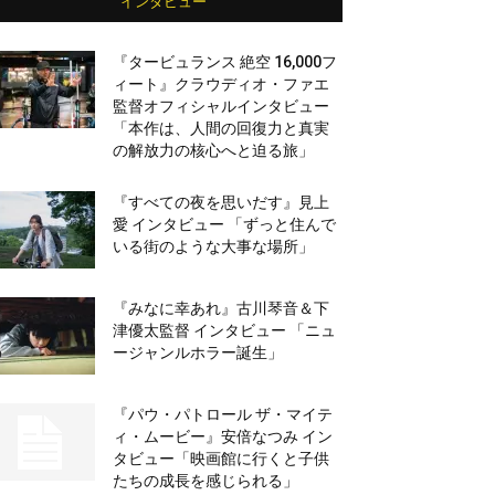
インタビュー
『タービュランス 絶空 16,000フ
ィート』クラウディオ・ファエ
監督オフィシャルインタビュー
「本作は、人間の回復力と真実
の解放力の核心へと迫る旅」
『すべての夜を思いだす』見上
愛 インタビュー 「ずっと住んで
いる街のような大事な場所」
『みなに幸あれ』古川琴音＆下
津優太監督 インタビュー 「ニュ
ージャンルホラー誕生」
『パウ・パトロール ザ・マイテ
ィ・ムービー』安倍なつみ イン
タビュー「映画館に行くと子供
たちの成長を感じられる」