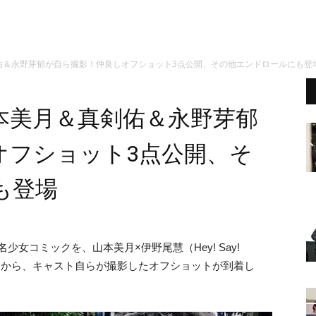
佑＆永野芽郁が自ら撮影！仲良しオフショット3点公開、その他エンドロールにも登
本美月＆真剣佑＆永野芽郁
オフショット3点公開、そ
も登場
少女コミックを、山本美月×伊野尾慧（Hey! Say!
』から、キャスト自らが撮影したオフショットが到着し