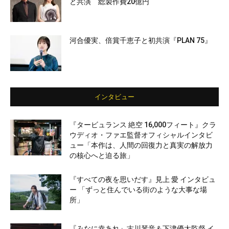
と共演 総製作費20億円
河合優実、倍賞千恵子と初共演『PLAN 75』
インタビュー
『タービュランス 絶空 16,000フィート』クラ
ウディオ・ファエ監督オフィシャルインタビ
ュー「本作は、人間の回復力と真実の解放力
の核心へと迫る旅」
『すべての夜を思いだす』見上 愛 インタビュ
ー 「ずっと住んでいる街のような大事な場
所」
『みなに幸あれ』古川琴音＆下津優太監督 イ