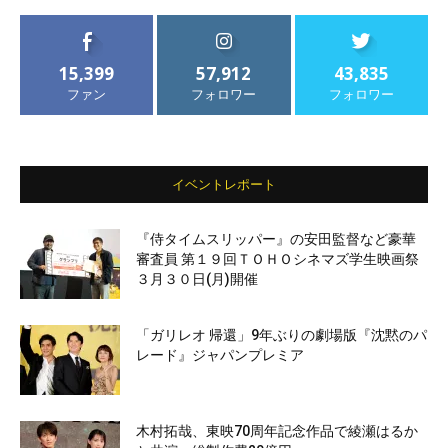
15,399
57,912
43,835
ファン
フォロワー
フォロワー
イベントレポート
『侍タイムスリッパー』の安田監督など豪華
審査員 第１９回ＴＯＨＯシネマズ学生映画祭
３月３０日(月)開催
「ガリレオ 帰還」9年ぶりの劇場版『沈黙のパ
レード』ジャパンプレミア
木村拓哉、東映70周年記念作品で綾瀬はるか