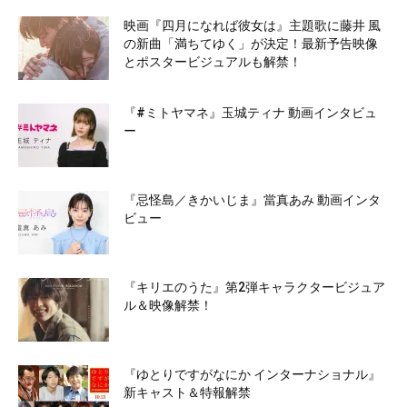
映画『四月になれば彼女は』主題歌に藤井 風
の新曲「満ちてゆく」が決定！最新予告映像
とポスタービジュアルも解禁！
『#ミトヤマネ』玉城ティナ 動画インタビュ
ー
『忌怪島／きかいじま』當真あみ 動画インタ
ビュー
『キリエのうた』第2弾キャラクタービジュア
ル＆映像解禁！
『ゆとりですがなにか インターナショナル』
新キャスト＆特報解禁