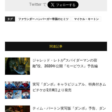
Twitter で
タグ
ファウンダー ハンバーガー帝国のヒミツ
マイケル・キートン
関連記事
ジャレッド・レトが“スパイダーマンの宿
敵”役、2020年公開『モービウス』予告編
実写『ダンボ』キャラビジュアル、特典付きム
ビチケが2月8日より発売
ティム・バートン実写版『ダンボ』予告、ダン