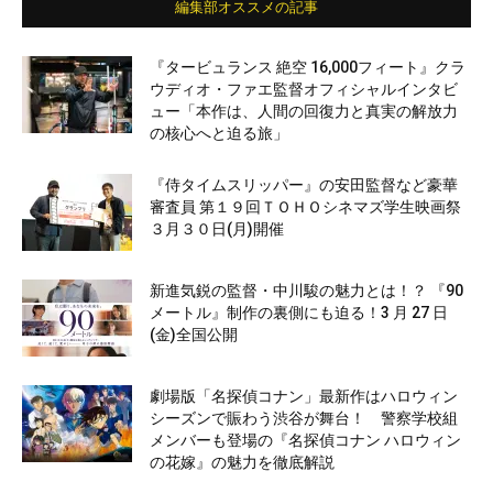
編集部オススメの記事
『タービュランス 絶空 16,000フィート』クラ
ウディオ・ファエ監督オフィシャルインタビ
ュー「本作は、人間の回復力と真実の解放力
の核心へと迫る旅」
『侍タイムスリッパー』の安田監督など豪華
審査員 第１９回ＴＯＨＯシネマズ学生映画祭
３月３０日(月)開催
新進気鋭の監督・中川駿の魅力とは！？ 『90
メートル』制作の裏側にも迫る！3 月 27 日
(金)全国公開
劇場版「名探偵コナン」最新作はハロウィン
シーズンで賑わう渋谷が舞台！ 警察学校組
メンバーも登場の『名探偵コナン ハロウィン
の花嫁』の魅力を徹底解説