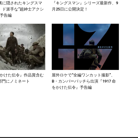
裏に隠されたキングスマ
『キングスマン』シリーズ最新作、9
、ド派手な“超紳士アクシ
月25日に公開決定！
の予告編
命をかけた伝令』作品賞含む
屋外ロケで“全編ワンカット撮影”、
3部門にノミネート
B・カンバーバッチら出演『1917 命
をかけた伝令』予告編