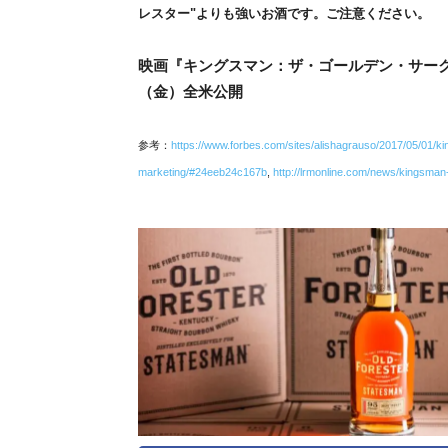
レスター"よりも強いお酒です。ご注意ください。
映画『キングスマン：ザ・ゴールデン・サークル／King
（金）全米公開
参考：
https://www.forbes.com/sites/alishagrauso/2017/05/01/kin
marketing/#24eeb24c167b
,
http://lrmonline.com/news/kingsman