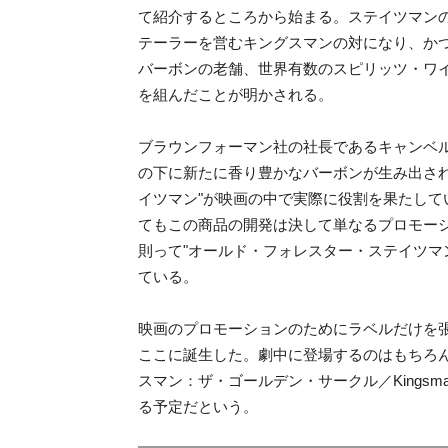
て紹介するところから始まる。ステイツマン
テーラーを営むキングスマンの対になり、か
バーボンの老舗、世界有数のスピリッツ・ワ
を組んだことが明かされる。
ブラウンフォーマン社の社長であるキャンベル
の下に新たに香り豊かなバーボンが生み出さ
イツマン"が映画の中で実際に役割を果たし
てもこの商品の開発は決して単なるプロモー
則って"オールド・フォレスター・ステイツマ
ている。
映画のプロモーションのためにラベルだけを
ここに誕生した。劇中に登場するのはもちろん
スマン：ザ・ゴールデン・サークル／Kingsman: 
る予定だという。