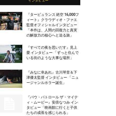
インタビュー
『タービュランス 絶空 16,000フ
ィート』クラウディオ・ファエ
監督オフィシャルインタビュー
「本作は、人間の回復力と真実
の解放力の核心へと迫る旅」
『すべての夜を思いだす』見上
愛 インタビュー 「ずっと住んで
いる街のような大事な場所」
『みなに幸あれ』古川琴音＆下
津優太監督 インタビュー 「ニュ
ージャンルホラー誕生」
『パウ・パトロール ザ・マイテ
ィ・ムービー』安倍なつみ イン
タビュー「映画館に行くと子供
たちの成長を感じられる」