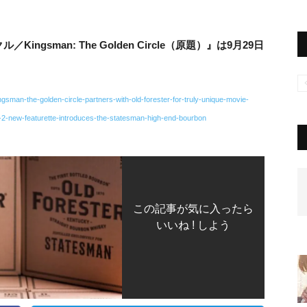
sman: The Golden Circle（原題）』は9月29日
gsman-the-golden-circle-partners-with-old-forester-for-truly-unique-movie-
-2-new-featurette-introduces-the-statesman-high-end-bourbon
この記事が気に入ったら
いいね ! しよう