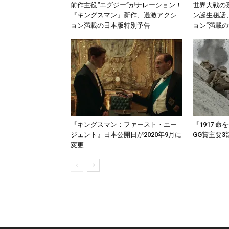
前作主役“エグジー”がナレーション！
世界大戦の
『キングスマン』新作、過激アクシ
ン誕生秘話
ョン満載の日本版特別予告
ョン”満載
『キングスマン：ファースト・エー
『1917 
ジェント』日本公開日が2020年9月に
GG賞主要
変更