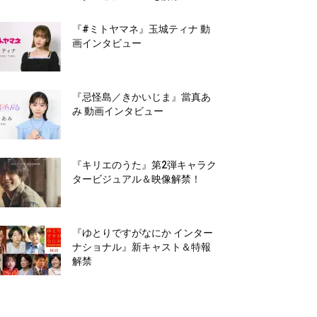
『#ミトヤマネ』玉城ティナ 動
画インタビュー
『忌怪島／きかいじま』當真あ
み 動画インタビュー
『キリエのうた』第2弾キャラク
タービジュアル＆映像解禁！
『ゆとりですがなにか インター
ナショナル』新キャスト＆特報
解禁