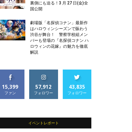
裏側にも迫る！3 月 27 日(金)全
国公開
劇場版「名探偵コナン」最新作
はハロウィンシーズンで賑わう
渋谷が舞台！ 警察学校組メン
バーも登場の『名探偵コナン ハ
ロウィンの花嫁』の魅力を徹底
解説
15,399
57,912
43,835
ファン
フォロワー
フォロワー
イベントレポート