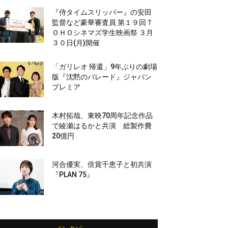
『侍タイムスリッパー』の安田
監督など豪華審査員 第１９回Ｔ
ＯＨＯシネマズ学生映画祭 ３月
３０日(月)開催
「ガリレオ 帰還」9年ぶりの劇場
版『沈黙のパレード』ジャパン
プレミア
木村拓哉、東映70周年記念作品
で綾瀬はるかと共演 総製作費
20億円
河合優実、倍賞千恵子と初共演
『PLAN 75』