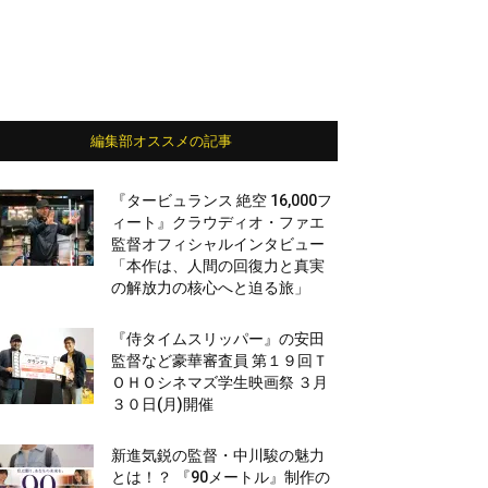
編集部オススメの記事
『タービュランス 絶空 16,000フ
ィート』クラウディオ・ファエ
監督オフィシャルインタビュー
「本作は、人間の回復力と真実
の解放力の核心へと迫る旅」
『侍タイムスリッパー』の安田
監督など豪華審査員 第１９回Ｔ
ＯＨＯシネマズ学生映画祭 ３月
３０日(月)開催
新進気鋭の監督・中川駿の魅力
とは！？ 『90メートル』制作の