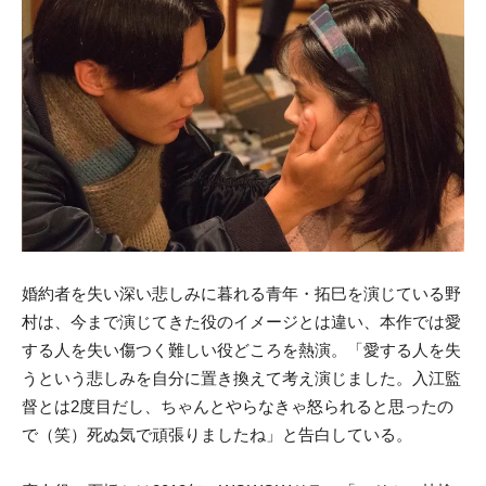
婚約者を失い深い悲しみに暮れる青年・拓巳を演じている野
村は、今まで演じてきた役のイメージとは違い、本作では愛
する人を失い傷つく難しい役どころを熱演。「愛する人を失
うという悲しみを自分に置き換えて考え演じました。入江監
督とは2度目だし、ちゃんとやらなきゃ怒られると思ったの
で（笑）死ぬ気で頑張りましたね」と告白している。