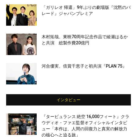
「ガリレオ 帰還」9年ぶりの劇場版『沈黙のパ
レード』ジャパンプレミア
木村拓哉、東映70周年記念作品で綾瀬はるか
と共演 総製作費20億円
河合優実、倍賞千恵子と初共演『PLAN 75』
インタビュー
『タービュランス 絶空 16,000フィート』クラ
ウディオ・ファエ監督オフィシャルインタビ
ュー「本作は、人間の回復力と真実の解放力
の核心へと迫る旅」