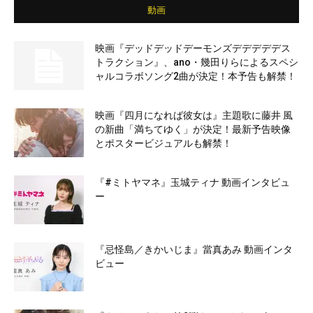
動画
映画『デッドデッドデーモンズデデデデデス
トラクション』、ano・幾田りらによるスペシ
ャルコラボソング2曲が決定！本予告も解禁！
映画『四月になれば彼女は』主題歌に藤井 風
の新曲「満ちてゆく」が決定！最新予告映像
とポスタービジュアルも解禁！
『#ミトヤマネ』玉城ティナ 動画インタビュ
ー
『忌怪島／きかいじま』當真あみ 動画インタ
ビュー