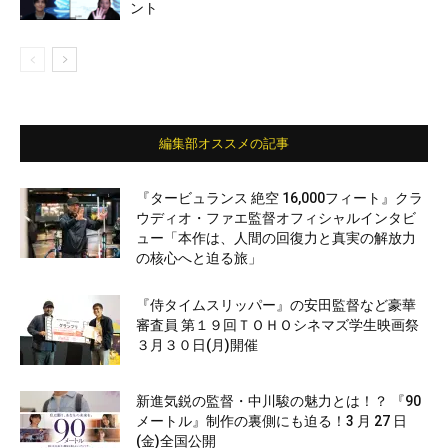
ント
編集部オススメの記事
『タービュランス 絶空 16,000フィート』クラ
ウディオ・ファエ監督オフィシャルインタビ
ュー「本作は、人間の回復力と真実の解放力
の核心へと迫る旅」
『侍タイムスリッパー』の安田監督など豪華
審査員 第１９回ＴＯＨＯシネマズ学生映画祭
３月３０日(月)開催
新進気鋭の監督・中川駿の魅力とは！？ 『90
メートル』制作の裏側にも迫る！3 月 27 日
(金)全国公開