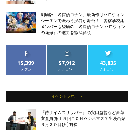
劇場版「名探偵コナン」最新作はハロウィン
シーズンで賑わう渋谷が舞台！ 警察学校組
メンバーも登場の『名探偵コナン ハロウィン
の花嫁』の魅力を徹底解説
15,399
57,912
43,835
ファン
フォロワー
フォロワー
イベントレポート
『侍タイムスリッパー』の安田監督など豪華
審査員 第１９回ＴＯＨＯシネマズ学生映画祭
３月３０日(月)開催