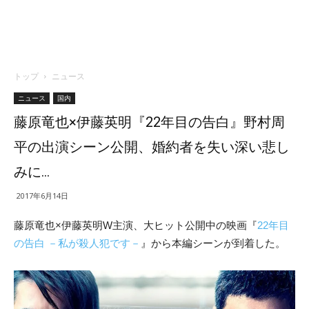
トップ
ニュース
ニュース
国内
藤原竜也×伊藤英明『22年目の告白』野村周
平の出演シーン公開、婚約者を失い深い悲し
みに…
2017年6月14日
藤原竜也×伊藤英明W主演、大ヒット公開中の映画『
22年目
の告白 －私が殺人犯です－
』から本編シーンが到着した。