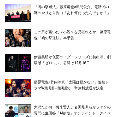
『鳩の撃退法』藤原竜也×風間俊介、電話での
謎のやりとり告白「あれ何だったんですか？」
この男が書いた＜小説＞を見破れるか、藤原竜
也『鳩の撃退法』本予告
伊藤英明が仮面ライダーシリーズに初出演、劇
場版「ゼロワン」公開は12月18日
藤原竜也×竹内涼真「太陽は動かない」連続ド
ラマW第1話～第3話の一挙無料放送が決定
大沢たかお、賀来賢人、岩田剛典らがファンの
質問に生回答『AI崩壊』オンライントークイベ