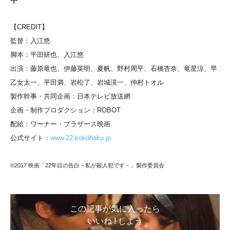
【CREDIT】
監督：入江悠
脚本：平田研也、入江悠
出演：藤原竜也、伊藤英明、
夏帆、
野村周平、
石橋杏奈、
竜星涼、
早
乙女太一、
平田満、
岩松了、
岩城滉一、
仲村トオル
製作幹事・共同企画：日本テレビ放送網
企画・制作プロダクション：ROBOT
配給：ワーナー・ブラザース映画
公式サイト：
www.22-kokuhaku.jp
©2017 映画「22年目の告白－私が殺人犯です－」製作委員会
この記事が気に入ったら
いいね ! しよう