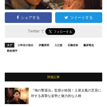
シェアする
ツイートする
Twitter で
タグ
22年目の告白
伊藤英明
入江悠
石橋杏奈
藤原竜也
野村周平
関連記事
『鳩の撃退法』監督が絶賛！土屋太鳳の芝居に
対する真摯な姿勢と魅力的な人柄