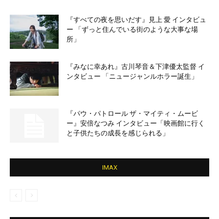
『すべての夜を思いだす』見上 愛 インタビュ
ー 「ずっと住んでいる街のような大事な場
所」
『みなに幸あれ』古川琴音＆下津優太監督 イ
ンタビュー 「ニュージャンルホラー誕生」
『パウ・パトロール ザ・マイティ・ムービ
ー』安倍なつみ インタビュー「映画館に行く
と子供たちの成長を感じられる」
IMAX