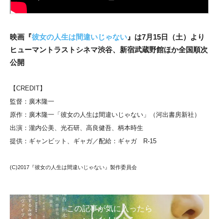
映画『
彼女の人生は間違いじゃない
』は7月15日（土）より
ヒューマントラストシネマ渋谷、新宿武蔵野館ほか全国順次
公開
【CREDIT】
監督：廣木隆一
原作：廣木隆一「彼女の人生は間違いじゃない」（河出書房新社）
出演：瀧内公美、光石研、高良健吾、柄本時生
提供：ギャンビット、ギャガ／配給：ギャガ R-15
(C)2017『彼女の人生は間違いじゃない』製作委員会
この記事が気に入ったら