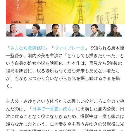
『
さよなら歌舞伎町
』『
ヴァイブレータ
』で知られる廣木隆
一監督が、瀧内公美を主演に「どうしても描きたかった」と
いう自身の処女小説を映画化した本作は、震災から5年後の
福島を舞台に、
戻る場所もなく進む未来も見えない者たち
が、もがきぶつかり合いながらも光を探し続けるさまを描
く。
主人公・みゆきという体当たりの難しい役どころに全力で挑
んだのは、『
日本で一番悪い奴ら
』に出演した瀧内公美。日
常に戻ることなく役になりきるため、撮影中は一度も家には
帰らなかったという。亡き妻を今も慕うみゆきの父親役に光