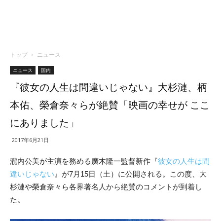
トップ
ニュース
ニュース
国内
『彼女の人生は間違いじゃない』大杉漣、柄
本佑、榮倉奈々らが絶賛「映画の幸せが ここ
にありました」
2017年6月21日
瀧内公美が主演を務める廣木隆一監督新作『
彼女の人生は間
違いじゃない
』が7月15日（土）に公開される。この度、大
杉漣や榮倉奈々ら各界著名人から絶賛のコメントが到着し
た。