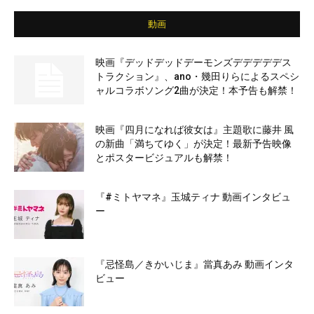
動画
映画『デッドデッドデーモンズデデデデデス
トラクション』、ano・幾田りらによるスペシ
ャルコラボソング2曲が決定！本予告も解禁！
映画『四月になれば彼女は』主題歌に藤井 風
の新曲「満ちてゆく」が決定！最新予告映像
とポスタービジュアルも解禁！
『#ミトヤマネ』玉城ティナ 動画インタビュ
ー
『忌怪島／きかいじま』當真あみ 動画インタ
ビュー