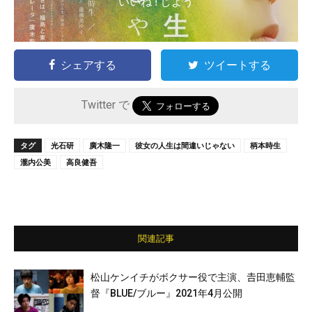
いいね ! しよう
シェアする
ツイートする
Twitter で
タグ
光石研
廣木隆一
彼女の人生は間違いじゃない
柄本時生
瀧内公美
高良健吾
関連記事
松山ケンイチがボクサー役で主演、𠮷田恵輔監
督『BLUE/ブルー』2021年4月公開