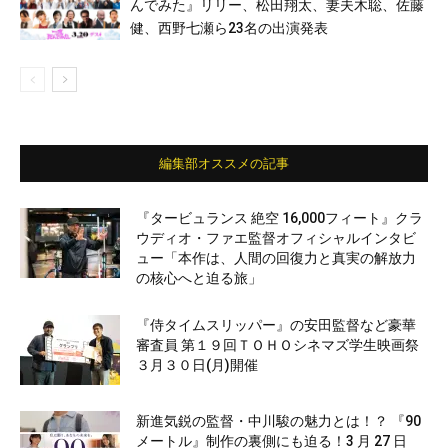
んでみた』リリー、松田翔太、妻夫木聡、佐藤
健、西野七瀬ら23名の出演発表
編集部オススメの記事
『タービュランス 絶空 16,000フィート』クラ
ウディオ・ファエ監督オフィシャルインタビ
ュー「本作は、人間の回復力と真実の解放力
の核心へと迫る旅」
『侍タイムスリッパー』の安田監督など豪華
審査員 第１９回ＴＯＨＯシネマズ学生映画祭
３月３０日(月)開催
新進気鋭の監督・中川駿の魅力とは！？ 『90
メートル』制作の裏側にも迫る！3 月 27 日