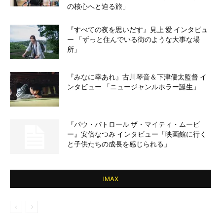
の核心へと迫る旅」
『すべての夜を思いだす』見上 愛 インタビュ
ー 「ずっと住んでいる街のような大事な場
所」
『みなに幸あれ』古川琴音＆下津優太監督 イ
ンタビュー 「ニュージャンルホラー誕生」
『パウ・パトロール ザ・マイティ・ムービ
ー』安倍なつみ インタビュー「映画館に行く
と子供たちの成長を感じられる」
IMAX