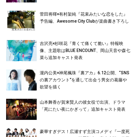
菅田将暉×有村架純『花束みたいな恋をした』
予告編、Awesome City Clubが楽曲書き下ろし
吉沢亮×杉咲花『青くて痛くて脆い』特報映
像、主題歌はBLUE ENCOUNT、岡山天音や森七
菜ら追加キャスト発表
瀧内公美×神尾楓珠『裏アカ』6.12公開、“SNS
の裏アカウント”を通して出会う男女の葛藤や
欲望を描く
山本舞香が賀来賢人の彼女役で出演、ドラマ
「死にたい夜にかぎって」追加キャスト発表
豪華すぎデス！広瀬すず主演コメディ『一度死