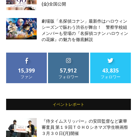
(金)全国公開
劇場版「名探偵コナン」最新作はハロウィン
シーズンで賑わう渋谷が舞台！ 警察学校組
メンバーも登場の『名探偵コナン ハロウィン
の花嫁』の魅力を徹底解説
15,399
57,912
43,835
ファン
フォロワー
フォロワー
イベントレポート
『侍タイムスリッパー』の安田監督など豪華
審査員 第１９回ＴＯＨＯシネマズ学生映画祭
３月３０日(月)開催