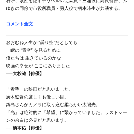
石研、素性を隠すデリヘルの従業員・三浦役に高良健吾、み
ゆきの同僚で市役所職員・勇人役で柄本時生が共演する。
コメント全文
おおむね人生が “曇り空”だとしても
一瞬の “青空” を見るために
僕たちは 生きているのかな
映画の幸せが ここにありました
──
大杉漣【俳優】
「希望」の映画だと思いました。
廣木監督の厳しくも優しい目。
鍋島さんがカメラに取り込む柔らかい太陽光。
「光」は絶対的に「希望」に繋がっていました。
ラストシー
ンの余白は必見だと思います。
──
柄本佑【俳優】