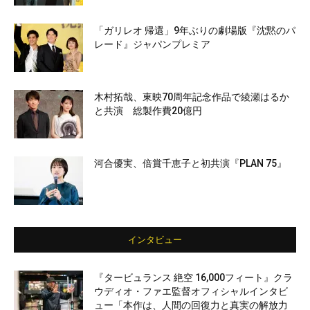
「ガリレオ 帰還」9年ぶりの劇場版『沈黙のパ
レード』ジャパンプレミア
木村拓哉、東映70周年記念作品で綾瀬はるか
と共演 総製作費20億円
河合優実、倍賞千恵子と初共演『PLAN 75』
インタビュー
『タービュランス 絶空 16,000フィート』クラ
ウディオ・ファエ監督オフィシャルインタビ
ュー「本作は、人間の回復力と真実の解放力