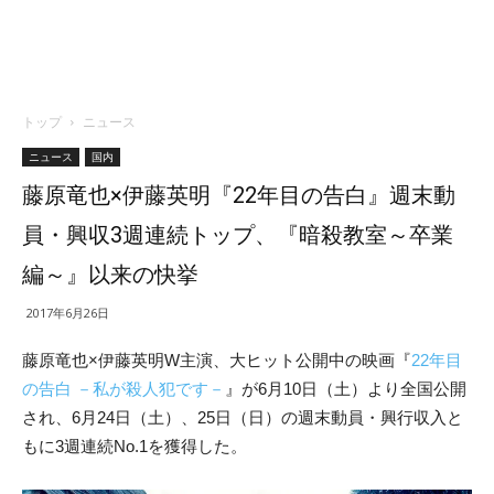
トップ
ニュース
ニュース
国内
藤原竜也×伊藤英明『22年目の告白』週末動
員・興収3週連続トップ、『暗殺教室～卒業
編～』以来の快挙
2017年6月26日
藤原竜也×伊藤英明W主演、大ヒット公開中の映画『
22年目
の告白 －私が殺人犯です－
』が6月10日（土）より全国公開
され、6月24日（土）、25日（日）の週末動員・興行収入と
もに3週連続No.1を獲得した。