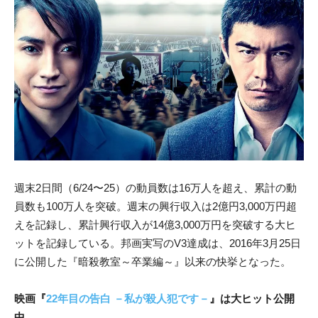
週末2日間（6/24〜25）の動員数は16万人を超え、累計の動
員数も100万人を突破。週末の興行収入は2億円3,000万円超
えを記録し、累計興行収入が14億3,000万円を突破する大ヒ
ットを記録している。邦画実写のV3達成は、2016年3月25日
に公開した『暗殺教室～卒業編～』以来の快挙となった。
映画『
22年目の告白 －私が殺人犯です－
』は大ヒット公開
中