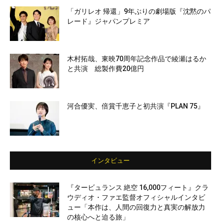
「ガリレオ 帰還」9年ぶりの劇場版『沈黙のパ
レード』ジャパンプレミア
木村拓哉、東映70周年記念作品で綾瀬はるか
と共演 総製作費20億円
河合優実、倍賞千恵子と初共演『PLAN 75』
インタビュー
『タービュランス 絶空 16,000フィート』クラ
ウディオ・ファエ監督オフィシャルインタビ
ュー「本作は、人間の回復力と真実の解放力
の核心へと迫る旅」