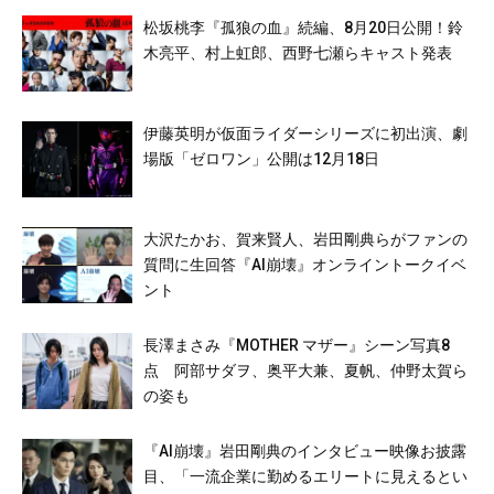
松坂桃李『孤狼の血』続編、8月20日公開！鈴
木亮平、村上虹郎、西野七瀬らキャスト発表
伊藤英明が仮面ライダーシリーズに初出演、劇
場版「ゼロワン」公開は12月18日
大沢たかお、賀来賢人、岩田剛典らがファンの
質問に生回答『AI崩壊』オンライントークイベ
ント
長澤まさみ『MOTHER マザー』シーン写真8
点 阿部サダヲ、奥平大兼、夏帆、仲野太賀ら
の姿も
『AI崩壊』岩田剛典のインタビュー映像お披露
目、「一流企業に勤めるエリートに見えるとい