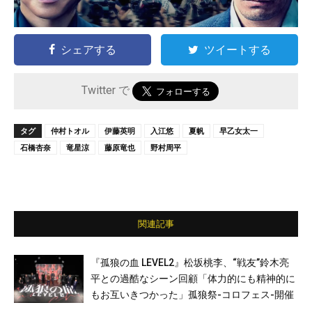
シェアする
ツイートする
Twitter で
タグ
仲村トオル
伊藤英明
入江悠
夏帆
早乙女太一
石橋杏奈
竜星涼
藤原竜也
野村周平
関連記事
『孤狼の血 LEVEL2』松坂桃李、“戦友”鈴木亮
平との過酷なシーン回顧「体力的にも精神的に
もお互いきつかった」孤狼祭-コロフェス-開催