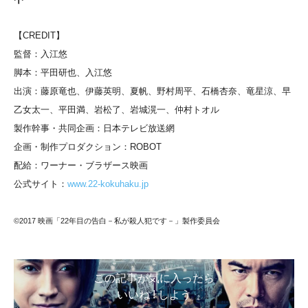
【CREDIT】
監督：入江悠
脚本：平田研也、入江悠
出演：藤原竜也、伊藤英明、
夏帆、
野村周平、
石橋杏奈、
竜星涼、
早
乙女太一、
平田満、
岩松了、
岩城滉一、
仲村トオル
製作幹事・共同企画：日本テレビ放送網
企画・制作プロダクション：ROBOT
配給：ワーナー・ブラザース映画
公式サイト：
www.22-kokuhaku.jp
©2017 映画「22年目の告白－私が殺人犯です－」製作委員会
この記事が気に入ったら
いいね ! しよう