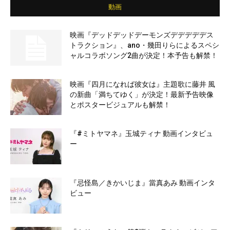
動画
映画『デッドデッドデーモンズデデデデデス
トラクション』、ano・幾田りらによるスペシ
ャルコラボソング2曲が決定！本予告も解禁！
映画『四月になれば彼女は』主題歌に藤井 風
の新曲「満ちてゆく」が決定！最新予告映像
とポスタービジュアルも解禁！
『#ミトヤマネ』玉城ティナ 動画インタビュ
ー
『忌怪島／きかいじま』當真あみ 動画インタ
ビュー