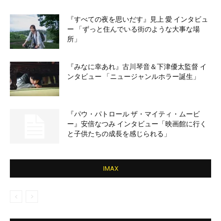
『すべての夜を思いだす』見上 愛 インタビュ
ー 「ずっと住んでいる街のような大事な場
所」
『みなに幸あれ』古川琴音＆下津優太監督 イ
ンタビュー 「ニュージャンルホラー誕生」
『パウ・パトロール ザ・マイティ・ムービ
ー』安倍なつみ インタビュー「映画館に行く
と子供たちの成長を感じられる」
IMAX