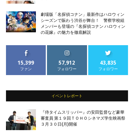
劇場版「名探偵コナン」最新作はハロウィン
シーズンで賑わう渋谷が舞台！ 警察学校組
メンバーも登場の『名探偵コナン ハロウィン
の花嫁』の魅力を徹底解説
15,399
57,912
43,835
ファン
フォロワー
フォロワー
イベントレポート
『侍タイムスリッパー』の安田監督など豪華
審査員 第１９回ＴＯＨＯシネマズ学生映画祭
３月３０日(月)開催