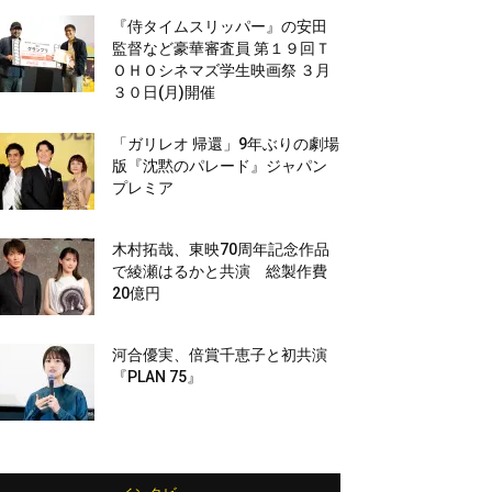
『侍タイムスリッパー』の安田
監督など豪華審査員 第１９回Ｔ
ＯＨＯシネマズ学生映画祭 ３月
３０日(月)開催
「ガリレオ 帰還」9年ぶりの劇場
版『沈黙のパレード』ジャパン
プレミア
木村拓哉、東映70周年記念作品
で綾瀬はるかと共演 総製作費
20億円
河合優実、倍賞千恵子と初共演
『PLAN 75』