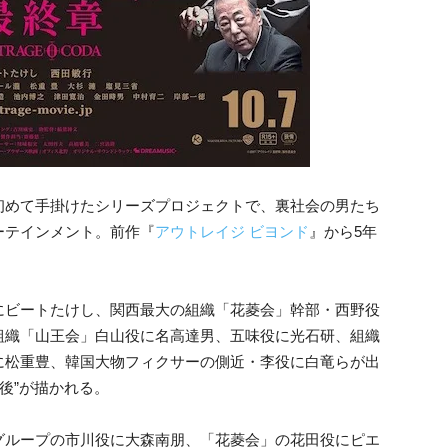
初めて手掛けたシリーズプロジェクトで、裏社会の男たち
ーテインメント。前作『
アウトレイジ ビヨンド
』から5年
にビートたけし、関西最大の組織「花菱会」幹部・西野役
組織「山王会」白山役に名高達男、五味役に光石研、組織
に松重豊、韓国大物フィクサーの側近・李役に白竜らが出
の後”が描かれる。
グループの市川役に大森南朋、「花菱会」の花田役にピエ