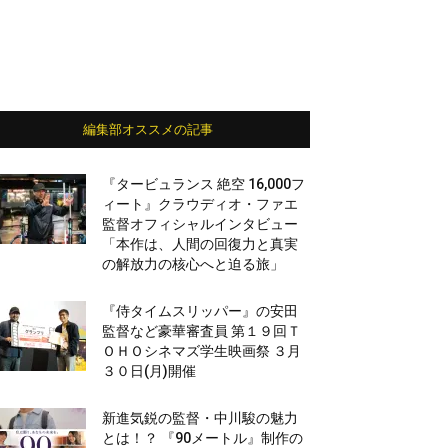
編集部オススメの記事
『タービュランス 絶空 16,000フ
ィート』クラウディオ・ファエ
監督オフィシャルインタビュー
「本作は、人間の回復力と真実
の解放力の核心へと迫る旅」
『侍タイムスリッパー』の安田
監督など豪華審査員 第１９回Ｔ
ＯＨＯシネマズ学生映画祭 ３月
３０日(月)開催
新進気鋭の監督・中川駿の魅力
とは！？ 『90メートル』制作の