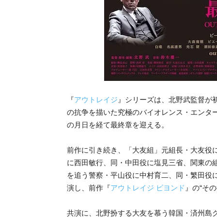
『
アウト
レイジ
』シリーズは、北野武監督が
の抗争を描いた究極のバイオレンス・エンタ
の月日を経て最終章を迎える。
前作に引き続き、「大友組」元組長・大友役
に西田敏行、同・中田役に塩見三省、関東の
を追う警察・平山役に中村育二、同・繁田役
演し、前作『
アウトレイジ ビヨンド
』の“そ
共演に、北野扮する大友を慕う韓国・済州島