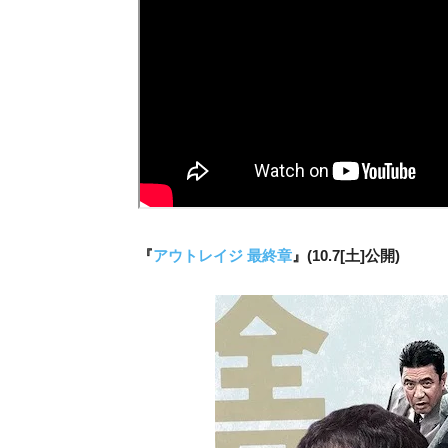
『
アウトレイジ 最終章
』(10.7[土]公開)