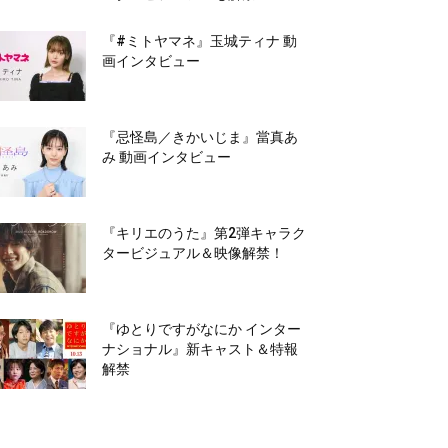
『#ミトヤマネ』玉城ティナ 動
画インタビュー
『忌怪島／きかいじま』當真あ
み 動画インタビュー
『キリエのうた』第2弾キャラク
タービジュアル＆映像解禁！
『ゆとりですがなにか インター
ナショナル』新キャスト＆特報
解禁