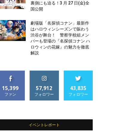
裏側にも迫る！3 月 27 日(金)全
国公開
劇場版「名探偵コナン」最新作
はハロウィンシーズンで賑わう
渋谷が舞台！ 警察学校組メン
バーも登場の『名探偵コナン ハ
ロウィンの花嫁』の魅力を徹底
解説
15,399
57,912
43,835
ファン
フォロワー
フォロワー
イベントレポート