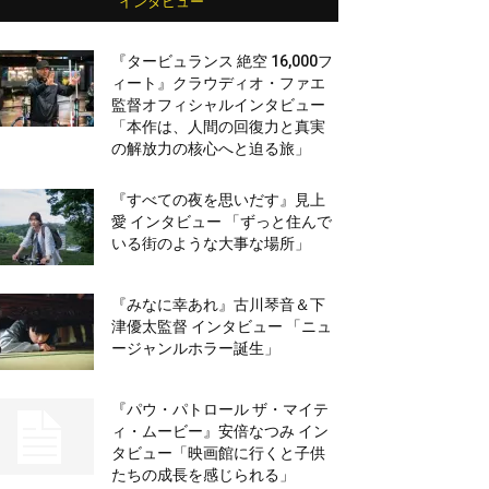
インタビュー
『タービュランス 絶空 16,000フ
ィート』クラウディオ・ファエ
監督オフィシャルインタビュー
「本作は、人間の回復力と真実
の解放力の核心へと迫る旅」
『すべての夜を思いだす』見上
愛 インタビュー 「ずっと住んで
いる街のような大事な場所」
『みなに幸あれ』古川琴音＆下
津優太監督 インタビュー 「ニュ
ージャンルホラー誕生」
『パウ・パトロール ザ・マイテ
ィ・ムービー』安倍なつみ イン
タビュー「映画館に行くと子供
たちの成長を感じられる」