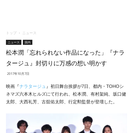
トップ
ニュース
ニュース
国内
松本潤「忘れられない作品になった」『ナラ
タージュ』封切りに万感の想い明かす
2017年10月7日
映画『
ナラタージュ
』初日舞台挨拶が7日、都内・TOHOシ
ネマズ六本木ヒルズにて行われ、松本潤、有村架純、坂口健
太郎、大西礼芳、古舘佑太郎、行定勲監督が登壇した。