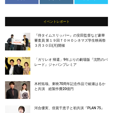
イベントレポート
『侍タイムスリッパー』の安田監督など豪華
審査員 第１９回ＴＯＨＯシネマズ学生映画祭
３月３０日(月)開催
「ガリレオ 帰還」9年ぶりの劇場版『沈黙のパ
レード』ジャパンプレミア
木村拓哉、東映70周年記念作品で綾瀬はるか
と共演 総製作費20億円
河合優実、倍賞千恵子と初共演『PLAN 75』