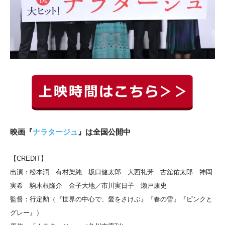
映画『
ナラタージュ
』は全国公開中
【CREDIT】
出演：松本潤 有村架純 坂口健太郎 大西礼芳 古舘佑太郎 神岡
実希 駒木根隆介 金子大地／市川実日子 瀬戸康史
監督：行定勲（『世界の中心で、愛をさけぶ』『春の雪』『ピンクと
グレー』）