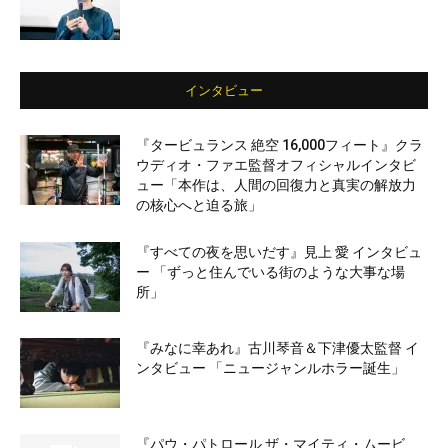
インタビュー
『タービュランス 絶空 16,000フィート』クラ
ウディオ・ファエ監督オフィシャルインタビ
ュー「本作は、人間の回復力と真実の解放力
の核心へと迫る旅」
『すべての夜を思いだす』見上 愛 インタビュ
ー 「ずっと住んでいる街のような大事な場
所」
『みなに幸あれ』古川琴音＆下津優太監督 イ
ンタビュー 「ニュージャンルホラー誕生」
『パウ・パトロール ザ・マイティ・ムービ