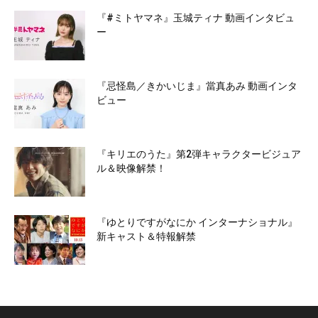
『#ミトヤマネ』玉城ティナ 動画インタビュ
ー
『忌怪島／きかいじま』當真あみ 動画インタ
ビュー
『キリエのうた』第2弾キャラクタービジュア
ル＆映像解禁！
『ゆとりですがなにか インターナショナル』
新キャスト＆特報解禁