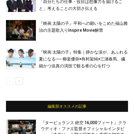
「自分たちの仕事・役目は想像力を届けるこ
と」考えることの大切さ伝える
『映画 太陽の子』平和への願いをこめた福山雅
治の主題歌入りInspire Movie解禁
『映画 太陽の子』特集｜静かな涙が、あふれる
夏になる── 柳楽優弥×有村架純×三浦春馬、繊
細かつ迫真の演技で観る者の心を打つ
編集部オススメの記事
『タービュランス 絶空 16,000フィート』クラ
ウディオ・ファエ監督オフィシャルインタビ