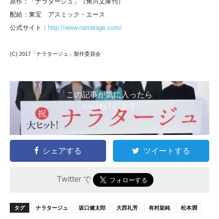
原作：「ナラタージュ」（角川文庫刊）
配給：東宝 アスミック・エース
公式サイト：
http://www.narratage.com/
(C) 2017「ナラタージュ」製作委員会
この記事が気に入ったら
いいね ! しよう
シェアする
ツイートする
Twitter で
タグ
ナラタージュ
坂口健太郎
大西礼芳
有村架純
松本潤