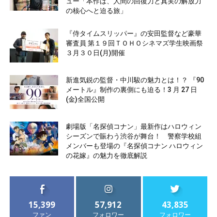
ュー「本作は、人間の回復力と真実の解放力
の核心へと迫る旅」
『侍タイムスリッパー』の安田監督など豪華
審査員 第１９回ＴＯＨＯシネマズ学生映画祭
３月３０日(月)開催
新進気鋭の監督・中川駿の魅力とは！？ 『90
メートル』制作の裏側にも迫る！3 月 27 日
(金)全国公開
劇場版「名探偵コナン」最新作はハロウィン
シーズンで賑わう渋谷が舞台！ 警察学校組
メンバーも登場の『名探偵コナン ハロウィン
の花嫁』の魅力を徹底解説
15,399
57,912
43,835
ファン
フォロワー
フォロワー