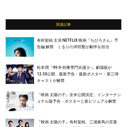
関連記事
有村架純 主演 NETFLIX 映画『ちひろさん』予
告編 解禁 くるりの岸田繁が劇伴を担当
松本潤『99.9-刑事専門弁護士-』劇場版が
12.30公開、最新予告・最新ポスター・第三弾
キャストが解禁
『映画 太陽の子』全米公開決定、インターナシ
ョナル版予告・ポスターと新ビジュアル解禁
『映画 太陽の子』有村架純、三浦春馬の言葉