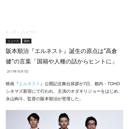
トップ
ニュース
ニュース
国内
阪本順治『エルネスト』誕生の原点は“高倉
健”の言葉「国籍や人種の話からヒントに」
2017年10月7日
映画『
エルネスト
』公開記念舞台挨拶が7日、都内・TOHO
シネマズ新宿にて行われ、主演のオダギリジョーをはじめ、
永山絢斗、監督の阪本順治が登壇した。