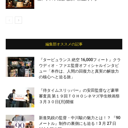
編集部オススメの記事
『タービュランス 絶空 16,000フィート』クラ
ウディオ・ファエ監督オフィシャルインタビ
ュー「本作は、人間の回復力と真実の解放力
の核心へと迫る旅」
『侍タイムスリッパー』の安田監督など豪華
審査員 第１９回ＴＯＨＯシネマズ学生映画祭
３月３０日(月)開催
新進気鋭の監督・中川駿の魅力とは！？ 『90
メートル』制作の裏側にも迫る！3 月 27 日