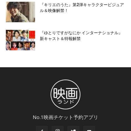
『キリエのうた』第2弾キャラクタービジュア
ル＆映像解禁！
『ゆとりですがなにか インターナショナル』
新キャスト＆特報解禁
No.1映画チケット予約アプリ