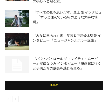
の核心へと迫る旅」
『すべての夜を思いだす』見上 愛 インタビュ
ー 「ずっと住んでいる街のような大事な場
所」
『みなに幸あれ』古川琴音＆下津優太監督 イ
ンタビュー 「ニュージャンルホラー誕生」
『パウ・パトロール ザ・マイティ・ムービ
ー』安倍なつみ インタビュー「映画館に行く
と子供たちの成長を感じられる」
IMAX