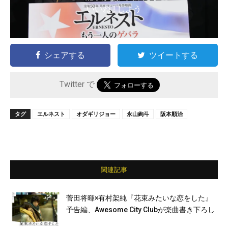
いいね ! しよう
シェアする
ツイートする
Twitter で
タグ
エルネスト
オダギリジョー
永山絢斗
阪本順治
関連記事
菅田将暉×有村架純『花束みたいな恋をした』
予告編、Awesome City Clubが楽曲書き下ろし