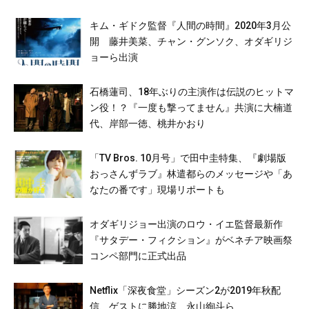
キム・ギドク監督『人間の時間』2020年3月公
開 藤井美菜、チャン・グンソク、オダギリジ
ョーら出演
石橋蓮司、18年ぶりの主演作は伝説のヒットマ
ン役！？『一度も撃ってません』共演に大楠道
代、岸部一徳、桃井かおり
「TV Bros. 10月号」で田中圭特集、『劇場版
おっさんずラブ』林遣都らのメッセージや「あ
なたの番です」現場リポートも
オダギリジョー出演のロウ・イエ監督最新作
『サタデー・フィクション』がベネチア映画祭
コンペ部門に正式出品
Netflix「深夜食堂」シーズン2が2019年秋配
信、ゲストに勝地涼、永山絢斗ら