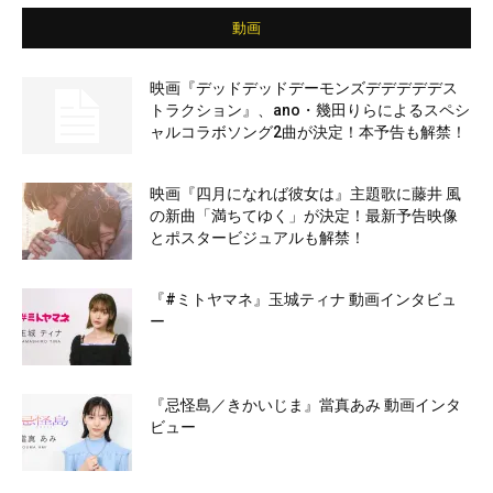
動画
映画『デッドデッドデーモンズデデデデデス
トラクション』、ano・幾田りらによるスペシ
ャルコラボソング2曲が決定！本予告も解禁！
映画『四月になれば彼女は』主題歌に藤井 風
の新曲「満ちてゆく」が決定！最新予告映像
とポスタービジュアルも解禁！
『#ミトヤマネ』玉城ティナ 動画インタビュ
ー
『忌怪島／きかいじま』當真あみ 動画インタ
ビュー