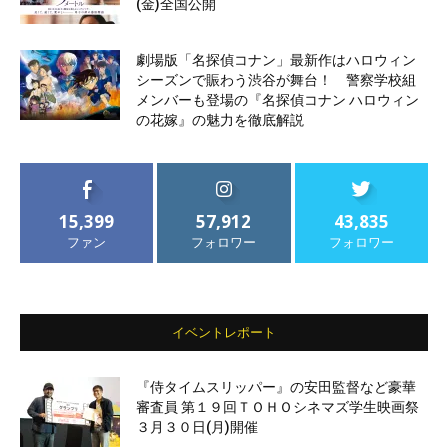
(金)全国公開
劇場版「名探偵コナン」最新作はハロウィン
シーズンで賑わう渋谷が舞台！ 警察学校組
メンバーも登場の『名探偵コナン ハロウィン
の花嫁』の魅力を徹底解説
15,399
57,912
43,835
ファン
フォロワー
フォロワー
イベントレポート
『侍タイムスリッパー』の安田監督など豪華
審査員 第１９回ＴＯＨＯシネマズ学生映画祭
３月３０日(月)開催