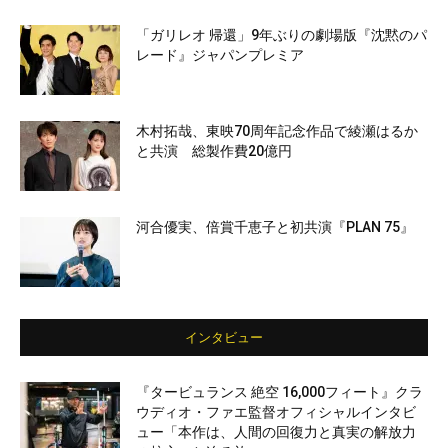
「ガリレオ 帰還」9年ぶりの劇場版『沈黙のパ
レード』ジャパンプレミア
木村拓哉、東映70周年記念作品で綾瀬はるか
と共演 総製作費20億円
河合優実、倍賞千恵子と初共演『PLAN 75』
インタビュー
『タービュランス 絶空 16,000フィート』クラ
ウディオ・ファエ監督オフィシャルインタビ
ュー「本作は、人間の回復力と真実の解放力