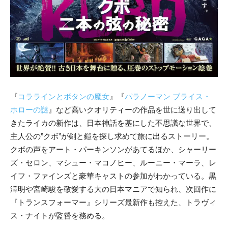
『
コララインとボタンの魔女
』『
パラノーマン ブライス・
ホローの謎
』など高いクオリティーの作品を世に送り出して
きたライカの新作は、日本神話を基にした不思議な世界で、
主人公の”クボ”が剣と鎧を探し求めて旅に出るストーリー。
クボの声をアート・パーキンソンがあてるほか、シャーリー
ズ・セロン、マシュー・マコノヒー、ルーニー・マーラ、レ
イフ・ファインズと豪華キャストの参加がわかっている。黒
澤明や宮崎駿を敬愛する大の日本マニアで知られ、次回作に
『トランスフォーマー』シリーズ最新作も控えた、トラヴィ
ス・ナイトが監督を務める。