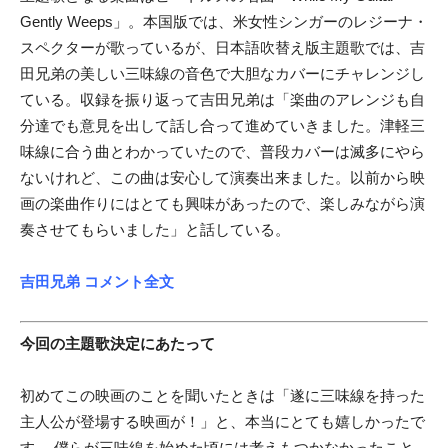
Gently Weeps」。本国版では、米女性シンガーのレジーナ・
スペクターが歌っているが、日本語吹替え版主題歌では、吉
田兄弟の美しい三味線の音色で大胆なカバーにチャレンジし
ている。収録を振り返って吉田兄弟は「楽曲のアレンジも自
分達でも意見を出して話し合って進めていきました。津軽三
味線に合う曲とわかっていたので、普段カバーは滅多にやら
ないけれど、この曲は安心して演奏出来ました。以前から映
画の楽曲作りにはとても興味があったので、楽しみながら演
奏させてもらいました」と話している。
吉田兄弟 コメント全文
今回の主題歌決定にあたって
初めてこの映画のことを聞いたときは「遂に三味線を持った
主人公が登場する映画が！」と、本当にとても嬉しかったで
す。 僕らが三味線を始めた頃には考えもつかなかったこと