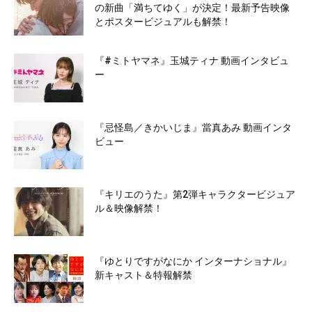
の新曲「満ちてゆく」が決定！最新予告映像
とポスタービジュアルも解禁！
『#ミトヤマネ』玉城ティナ 動画インタビュ
ー
『忌怪島／きかいじま』當真あみ 動画インタ
ビュー
『キリエのうた』第2弾キャラクタービジュア
ル＆映像解禁！
『ゆとりですがなにか インターナショナル』
新キャスト＆特報解禁