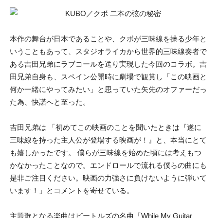
本作の舞台が日本であることや、クボが三味線を操る少年と
いうこともあって、スタジオライカから世界的三味線奏者で
ある吉田兄弟にラブコールを送り実現した今回のコラボ。吉
田兄弟自身も、スペイン公開時に劇場で観賞し「この映画と
何か一緒にやってみたい」と思っていた矢先のオファーだっ
た為、快諾へと至った。
吉田兄弟は 「初めてこの映画のことを聞いたときは『遂に
三味線を持った主人公が登場する映画が！』と、本当にとて
も嬉しかったです。 僕らが三味線を始めた頃には考えもつ
かなかったことなので。エンドロールで流れる僕らの曲にも
是非ご注目ください。映画の力強さに負けないように弾いて
います！」とコメントを寄せている。
主題歌となる楽曲はビートルズの名曲「While My Guitar