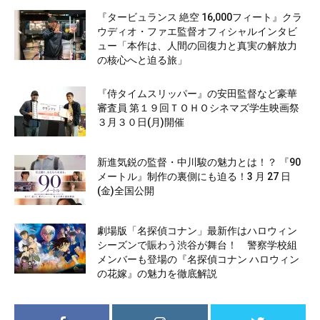
『タービュランス 絶空 16,000フィート』クラ
ウディオ・ファエ監督オフィシャルインタビ
ュー「本作は、人間の回復力と真実の解放力
の核心へと迫る旅」
『侍タイムスリッパー』の安田監督など豪華
審査員 第１９回ＴＯＨＯシネマズ学生映画祭
３月３０日(月)開催
新進気鋭の監督・中川駿の魅力とは！？ 『90
メートル』制作の裏側にも迫る！3 月 27 日
(金)全国公開
劇場版「名探偵コナン」最新作はハロウィン
シーズンで賑わう渋谷が舞台！ 警察学校組
メンバーも登場の『名探偵コナン ハロウィン
の花嫁』の魅力を徹底解説