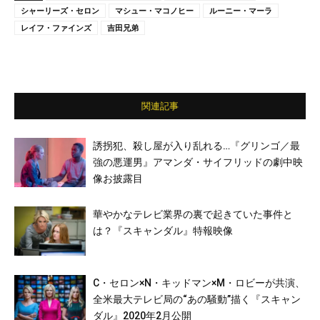
シャーリーズ・セロン
マシュー・マコノヒー
ルーニー・マーラ
レイフ・ファインズ
吉田兄弟
関連記事
誘拐犯、殺し屋が入り乱れる…『グリンゴ／最
強の悪運男』アマンダ・サイフリッドの劇中映
像お披露目
華やかなテレビ業界の裏で起きていた事件と
は？『スキャンダル』特報映像
C・セロン×N・キッドマン×M・ロビーが共演、
全米最大テレビ局の“あの騒動”描く『スキャン
ダル』2020年2月公開