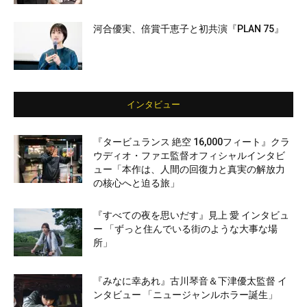
河合優実、倍賞千恵子と初共演『PLAN 75』
インタビュー
『タービュランス 絶空 16,000フィート』クラ
ウディオ・ファエ監督オフィシャルインタビ
ュー「本作は、人間の回復力と真実の解放力
の核心へと迫る旅」
『すべての夜を思いだす』見上 愛 インタビュ
ー 「ずっと住んでいる街のような大事な場
所」
『みなに幸あれ』古川琴音＆下津優太監督 イ
ンタビュー 「ニュージャンルホラー誕生」