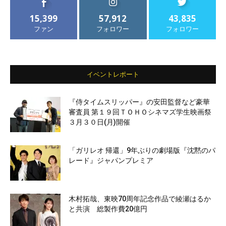
15,399
57,912
43,835
ファン
フォロワー
フォロワー
イベントレポート
『侍タイムスリッパー』の安田監督など豪華
審査員 第１９回ＴＯＨＯシネマズ学生映画祭
３月３０日(月)開催
「ガリレオ 帰還」9年ぶりの劇場版『沈黙のパ
レード』ジャパンプレミア
木村拓哉、東映70周年記念作品で綾瀬はるか
と共演 総製作費20億円