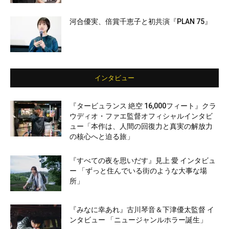
河合優実、倍賞千恵子と初共演『PLAN 75』
インタビュー
『タービュランス 絶空 16,000フィート』クラ
ウディオ・ファエ監督オフィシャルインタビ
ュー「本作は、人間の回復力と真実の解放力
の核心へと迫る旅」
『すべての夜を思いだす』見上 愛 インタビュ
ー 「ずっと住んでいる街のような大事な場
所」
『みなに幸あれ』古川琴音＆下津優太監督 イ
ンタビュー 「ニュージャンルホラー誕生」