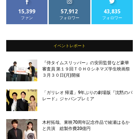
15,399
57,912
43,835
ファン
フォロワー
フォロワー
イベントレポート
『侍タイムスリッパー』の安田監督など豪華
審査員 第１９回ＴＯＨＯシネマズ学生映画祭
３月３０日(月)開催
「ガリレオ 帰還」9年ぶりの劇場版『沈黙のパ
レード』ジャパンプレミア
木村拓哉、東映70周年記念作品で綾瀬はるか
と共演 総製作費20億円