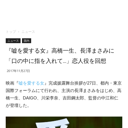
トップ
ニュース
ニュース
国内
『嘘を愛する女』高橋一生、長澤まさみに
「口の中に指を入れて…」恋人役を回想
2017年11月27日
映画『
嘘を愛する女
』完成披露舞台挨拶が27日、都内・東京
国際フォーラムにて行われ、主演の長澤まさみをはじめ、高
橋一生、DAIGO、川栄李奈、吉田鋼太郎、監督の中江和仁
が登壇した。