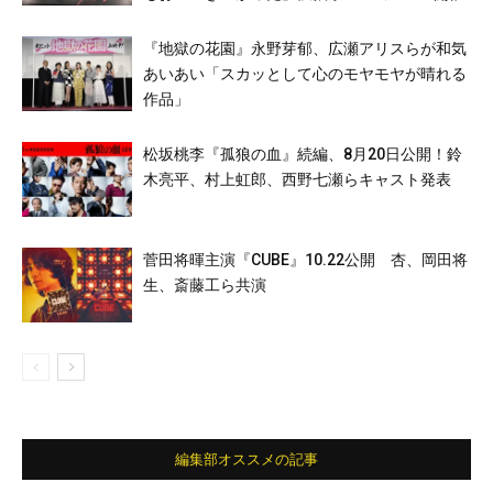
『地獄の花園』永野芽郁、広瀬アリスらが和気
あいあい「スカッとして心のモヤモヤが晴れる
作品」
松坂桃李『孤狼の血』続編、8月20日公開！鈴
木亮平、村上虹郎、西野七瀬らキャスト発表
菅田将暉主演『CUBE』10.22公開 杏、岡田将
生、斎藤工ら共演
編集部オススメの記事