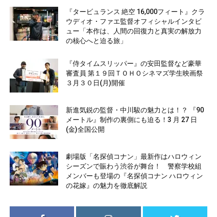
『タービュランス 絶空 16,000フィート』クラ
ウディオ・ファエ監督オフィシャルインタビ
ュー「本作は、人間の回復力と真実の解放力
の核心へと迫る旅」
『侍タイムスリッパー』の安田監督など豪華
審査員 第１９回ＴＯＨＯシネマズ学生映画祭
３月３０日(月)開催
新進気鋭の監督・中川駿の魅力とは！？ 『90
メートル』制作の裏側にも迫る！3 月 27 日
(金)全国公開
劇場版「名探偵コナン」最新作はハロウィン
シーズンで賑わう渋谷が舞台！ 警察学校組
メンバーも登場の『名探偵コナン ハロウィン
の花嫁』の魅力を徹底解説