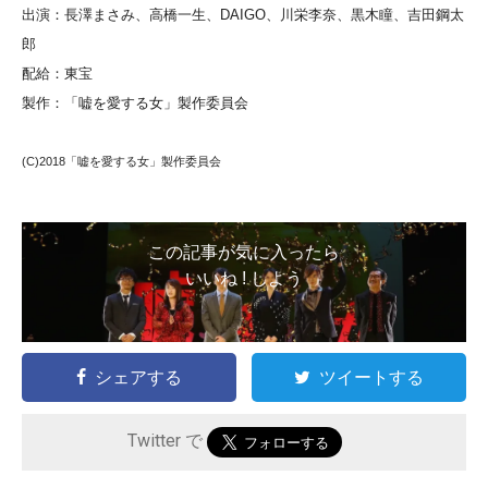
出演：長澤まさみ、高橋一生、DAIGO、川栄李奈、黒木瞳、吉田鋼太
郎
配給：東宝
製作：「嘘を愛する女」製作委員会
(C)2018「嘘を愛する女」製作委員会
この記事が気に入ったら
いいね ! しよう
シェアする
ツイートする
Twitter で