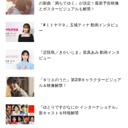
の新曲「満ちてゆく」が決定！最新予告映像
とポスタービジュアルも解禁！
『#ミトヤマネ』玉城ティナ 動画インタビュ
ー
『忌怪島／きかいじま』當真あみ 動画インタ
ビュー
『キリエのうた』第2弾キャラクタービジュア
ル＆映像解禁！
『ゆとりですがなにか インターナショナル』
新キャスト＆特報解禁