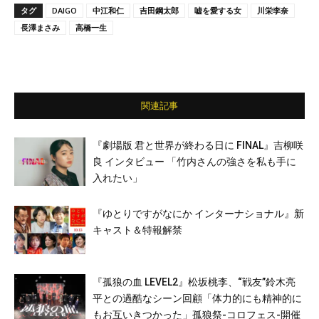
タグ
DAIGO
中江和仁
吉田鋼太郎
嘘を愛する女
川栄李奈
長澤まさみ
高橋一生
関連記事
『劇場版 君と世界が終わる日に FINAL』吉柳咲
良 インタビュー 「竹内さんの強さを私も手に
入れたい」
『ゆとりですがなにか インターナショナル』新
キャスト＆特報解禁
『孤狼の血 LEVEL2』松坂桃李、“戦友”鈴木亮
平との過酷なシーン回顧「体力的にも精神的に
もお互いきつかった」孤狼祭-コロフェス-開催