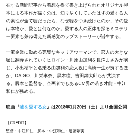
在する新聞記事から着想を得て書き上げられたオリジナル脚
本による本作が描くのは、知り尽くしていたはずの愛する人
の素性が全て嘘だったら、なぜ嘘をつき続けたのか、その愛
は本物か、愛とは何なのか。愛する人の正体を探るミステリ
ー要素も兼ね備えた新感覚のラブストーリーが誕生する。
一流企業に勤める完璧なキャリアウーマンで、恋人の大きな
嘘に翻弄されていくヒロイン・川原由加利を長澤まさみが演
じ、小出桔平と名乗る由加利の恋人役に高橋一生が扮するほ
か、DAIGO、川栄李奈、黒木瞳、吉田鋼太郎らが共演す
る。脚本と監督を、企画者でもあるCM界の若き才能・中江
和仁が務める。
映画『
嘘を愛する女
』は2018年1月20日（土）より全国公開
【CREDIT】
監督：中江和仁 脚本：中江和仁・近藤希実