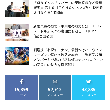
『侍タイムスリッパー』の安田監督など豪華
審査員 第１９回ＴＯＨＯシネマズ学生映画祭
３月３０日(月)開催
新進気鋭の監督・中川駿の魅力とは！？ 『90
メートル』制作の裏側にも迫る！3 月 27 日
(金)全国公開
劇場版「名探偵コナン」最新作はハロウィン
シーズンで賑わう渋谷が舞台！ 警察学校組
メンバーも登場の『名探偵コナン ハロウィン
の花嫁』の魅力を徹底解説
15,399
57,912
43,835
ファン
フォロワー
フォロワー