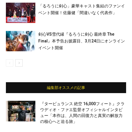
「るろうに剣心」豪華キャスト集結のファンイ
ベント開催！佐藤健「間違いなく代表作」
剣心VS雪代縁『るろうに剣心 最終章 The
Final』本予告お披露目、3月24日にオンライン
イベント開催
編集部オススメの記事
『タービュランス 絶空 16,000フィート』クラ
ウディオ・ファエ監督オフィシャルインタビ
ュー「本作は、人間の回復力と真実の解放力
の核心へと迫る旅」