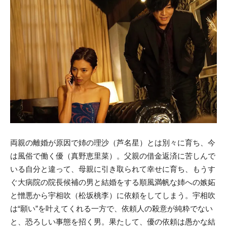
両親の離婚が原因で姉の理沙（芦名星）とは別々に育ち、今
は風俗で働く優（真野恵里菜）。父親の借金返済に苦しんで
いる自分と違って、母親に引き取られて幸せに育ち、もうす
ぐ大病院の院長候補の男と結婚をする順風満帆な姉への嫉妬
と憎悪から宇相吹（松坂桃李）に依頼をしてしまう。宇相吹
は“願い”を叶えてくれる一方で、依頼人の殺意が純粋でない
と、恐ろしい事態を招く男。果たして、優の依頼は愚かな結