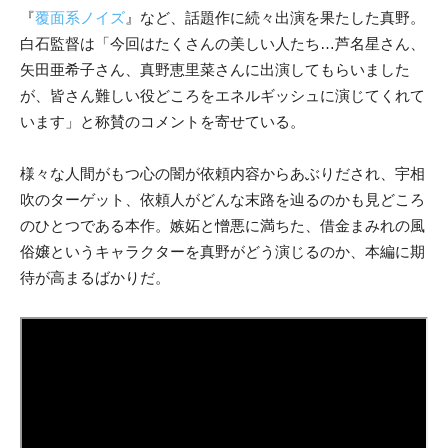
『
覆面系ノイズ
』など、話題作に続々出演を果たした真野。
白石監督は「今回はたくさんの美しい人たち…芦名星さん、
矢田亜希子さん、真野恵里菜さんに出演してもらいました
が、皆さん難しい役どころをエネルギッシュに演じてくれて
います」と称賛のコメントを寄せている。
様々な人間がもつ心の闇が依頼内容からあぶりだされ、宇相
吹のターゲット、依頼人がどんな末路を辿るのかも見どころ
のひとつである本作。嫉妬と憎悪に満ちた、借金まみれの風
俗嬢というキャラクターを真野がどう演じるのか、本編に期
待が高まるばかりだ。