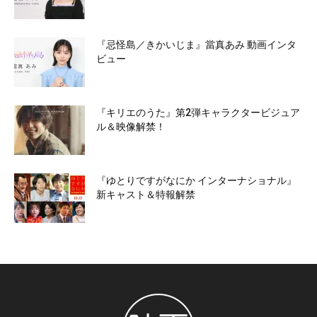
『忌怪島／きかいじま』當真あみ 動画インタ
ビュー
『キリエのうた』第2弾キャラクタービジュア
ル＆映像解禁！
『ゆとりですがなにか インターナショナル』
新キャスト＆特報解禁