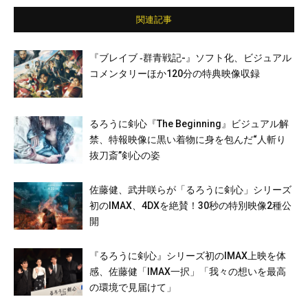
関連記事
『ブレイブ ‐群青戦記-』ソフト化、ビジュアル
コメンタリーほか120分の特典映像収録
るろうに剣心『The Beginning』ビジュアル解
禁、特報映像に黒い着物に身を包んだ“人斬り
抜刀斎”剣心の姿
佐藤健、武井咲らが「るろうに剣心」シリーズ
初のIMAX、4DXを絶賛！30秒の特別映像2種公
開
『るろうに剣心』シリーズ初のIMAX上映を体
感、佐藤健「IMAX一択」「我々の想いを最高
の環境で見届けて」