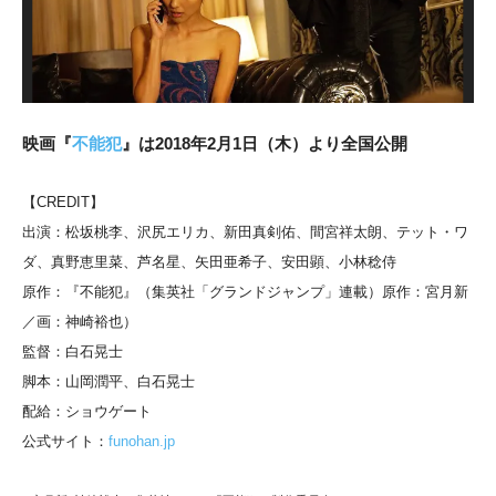
映画『
不能犯
』は2018年2月1日（木）より全国公開
【CREDIT】
出演：松坂桃李、沢尻エリカ、新田真剣佑、間宮祥太朗、テット・ワ
ダ、真野恵里菜、芦名星、矢田亜希子、安田顕、小林稔侍
原作：『不能犯』（集英社「グランドジャンプ」連載）原作：宮月新
／画：神崎裕也）
監督：白石晃士
脚本：山岡潤平、白石晃士
配給：ショウゲート
公式サイト：
funohan.jp