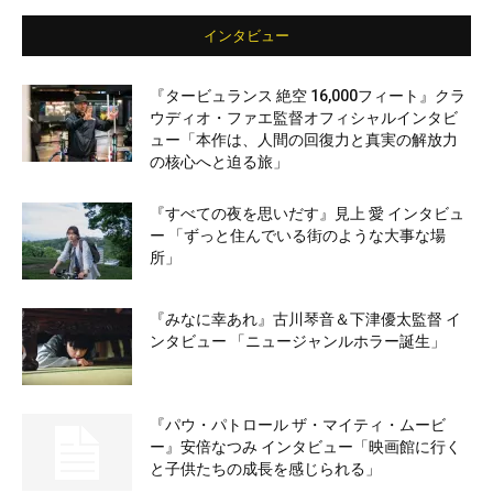
インタビュー
『タービュランス 絶空 16,000フィート』クラ
ウディオ・ファエ監督オフィシャルインタビ
ュー「本作は、人間の回復力と真実の解放力
の核心へと迫る旅」
『すべての夜を思いだす』見上 愛 インタビュ
ー 「ずっと住んでいる街のような大事な場
所」
『みなに幸あれ』古川琴音＆下津優太監督 イ
ンタビュー 「ニュージャンルホラー誕生」
『パウ・パトロール ザ・マイティ・ムービ
ー』安倍なつみ インタビュー「映画館に行く
と子供たちの成長を感じられる」