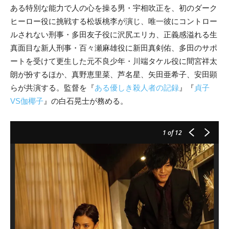
ある特別な能力で人の心を操る男・宇相吹正を、初のダーク
ヒーロー役に挑戦する松坂桃李が演じ、唯一彼にコントロー
ルされない刑事・多田友子役に沢尻エリカ、正義感溢れる生
真面目な新人刑事・百々瀬麻雄役に新田真剣佑、多田のサポ
ートを受けて更生した元不良少年・川端タケル役に間宮祥太
朗が扮するほか、真野恵里菜、芦名星、矢田亜希子、安田顕
らが共演する。監督を『
ある優しき殺人者の記録
』『
貞子
VS伽椰子
』の白石晃士が務める。
1
of 12