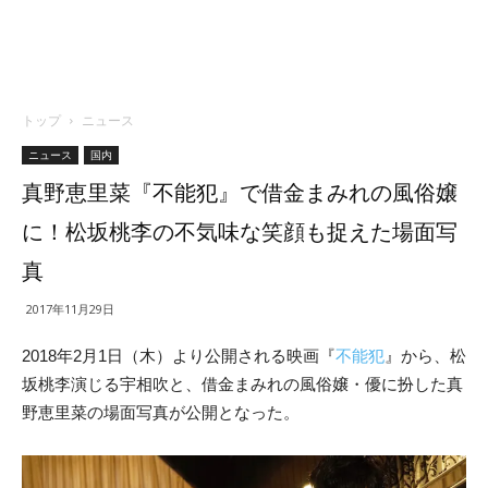
トップ
ニュース
ニュース
国内
真野恵里菜『不能犯』で借金まみれの風俗嬢
に！松坂桃李の不気味な笑顔も捉えた場面写
真
2017年11月29日
2018年2月1日（木）より公開される映画『
不能犯
』から、松
坂桃李演じる宇相吹と、借金まみれの風俗嬢・優に扮した真
野恵里菜の場面写真が公開となった。