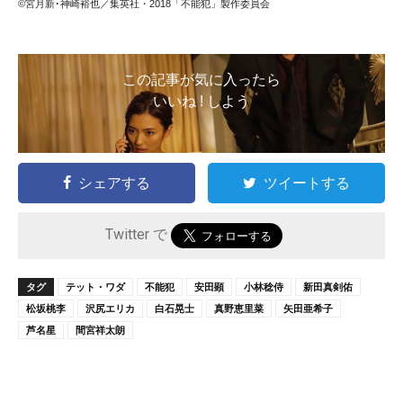
©宮月新･神崎裕也／集英社・2018「不能犯」製作委員会
この記事が気に入ったら
いいね ! しよう
シェアする
ツイートする
Twitter で
タグ
テット・ワダ
不能犯
安田顕
小林稔侍
新田真剣佑
松坂桃李
沢尻エリカ
白石晃士
真野恵里菜
矢田亜希子
芦名星
間宮祥太朗