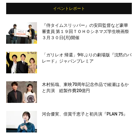
イベントレポート
『侍タイムスリッパー』の安田監督など豪華
審査員 第１９回ＴＯＨＯシネマズ学生映画祭
３月３０日(月)開催
「ガリレオ 帰還」9年ぶりの劇場版『沈黙のパ
レード』ジャパンプレミア
木村拓哉、東映70周年記念作品で綾瀬はるか
と共演 総製作費20億円
河合優実、倍賞千恵子と初共演『PLAN 75』