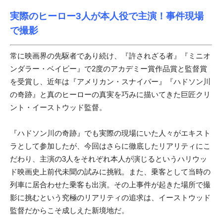
実際のヒーロー3人が本人役で主演！事件現場
で撮影
常に映画界の先駆者であり続け、『許されざる者』『ミニオ
ンダラー・ベイビー』で2度のアカデミー賞作品賞と監督賞
を受賞し、近年は『アメリカン・スナイパー』『ハドソン川
の奇跡』と真のヒーローの真実を巧みに描いてきた巨匠クリ
ント・イーストウッド監督。
『ハドソン川の奇跡』でも実際の現場にいた人々がエキスト
ラとして参加したが、今回はさらに徹底したリアリティにこ
だわり、主演の3人をそれぞれ本人が演じるというハリウッ
ド映画史上前代未聞の試みに挑戦。また、乗客として当時の
列車に居合わせた乗客も出演。その上事件が起きた場所で撮
影に挑むという究極のリアリティの追求は、イーストウッド
監督だからこそ成しえた新境地だ。