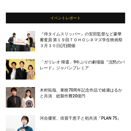
イベントレポート
『侍タイムスリッパー』の安田監督など豪華
審査員 第１９回ＴＯＨＯシネマズ学生映画祭
３月３０日(月)開催
「ガリレオ 帰還」9年ぶりの劇場版『沈黙のパ
レード』ジャパンプレミア
木村拓哉、東映70周年記念作品で綾瀬はるか
と共演 総製作費20億円
河合優実、倍賞千恵子と初共演『PLAN 75』