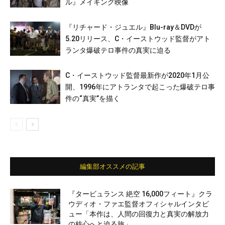
ル』メイキング映像
『リチャード・ジュエル』Blu-ray＆DVDが
5.20リリース、C・イーストウッド監督がアト
ランタ爆破テロ事件の真実に迫る
C・イーストウッド監督最新作が2020年1月公
開、1996年にアトランタで起こった爆破テロ事
件の“真実”を描く
編集部オススメの記事
『タービュランス 絶空 16,000フィート』クラ
ウディオ・ファエ監督オフィシャルインタビ
ュー「本作は、人間の回復力と真実の解放力
の核心へと迫る旅」