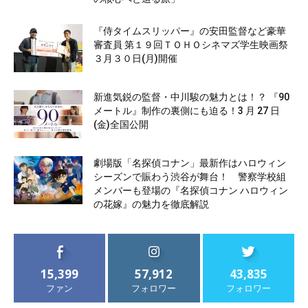
『侍タイムスリッパー』の安田監督など豪華
審査員 第１９回ＴＯＨＯシネマズ学生映画祭
３月３０日(月)開催
新進気鋭の監督・中川駿の魅力とは！？ 『90
メートル』制作の裏側にも迫る！3 月 27 日
(金)全国公開
劇場版「名探偵コナン」最新作はハロウィン
シーズンで賑わう渋谷が舞台！ 警察学校組
メンバーも登場の『名探偵コナン ハロウィン
の花嫁』の魅力を徹底解説
15,399
57,912
43,835
ファン
フォロワー
フォロワー