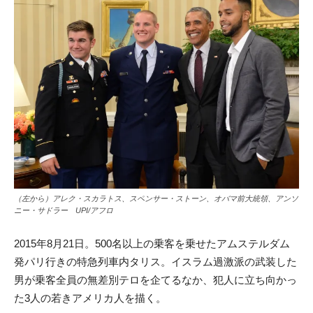
（左から）アレク・スカラトス、スペンサー・ストーン、オバマ前大統領、アンソ
ニー・サドラー UPI/アフロ
2015年8月21日。500名以上の乗客を乗せたアムステルダム
発パリ行きの特急列車内タリス。イスラム過激派の武装した
男が乗客全員の無差別テロを企てるなか、犯人に立ち向かっ
た3人の若きアメリカ人を描く。