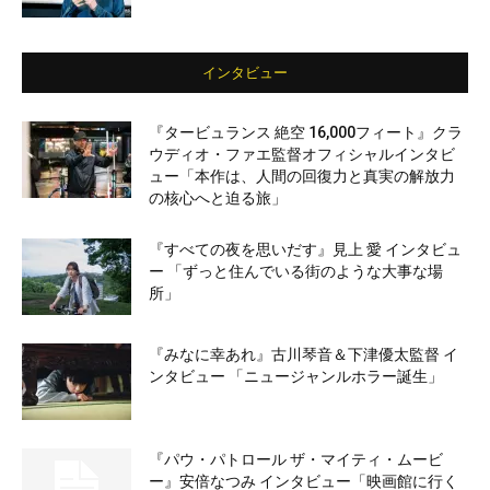
インタビュー
『タービュランス 絶空 16,000フィート』クラ
ウディオ・ファエ監督オフィシャルインタビ
ュー「本作は、人間の回復力と真実の解放力
の核心へと迫る旅」
『すべての夜を思いだす』見上 愛 インタビュ
ー 「ずっと住んでいる街のような大事な場
所」
『みなに幸あれ』古川琴音＆下津優太監督 イ
ンタビュー 「ニュージャンルホラー誕生」
『パウ・パトロール ザ・マイティ・ムービ
ー』安倍なつみ インタビュー「映画館に行く