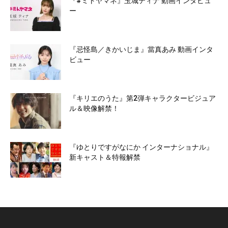
『#ミトヤマネ』玉城ティナ 動画インタビュ
ー
『忌怪島／きかいじま』當真あみ 動画インタ
ビュー
『キリエのうた』第2弾キャラクタービジュア
ル＆映像解禁！
『ゆとりですがなにか インターナショナル』
新キャスト＆特報解禁