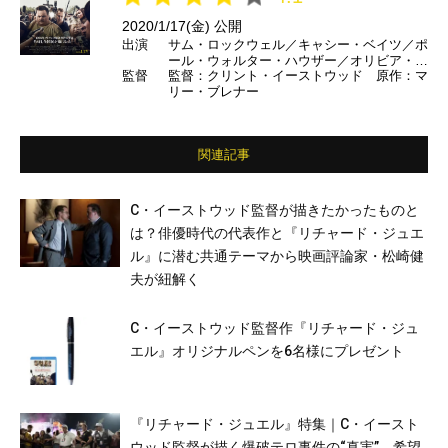
2020/1/17(金) 公開
出演
サム・ロックウェル／キャシー・ベイツ／ポ
ール・ウォルター・ハウザー／オリビア・ワ
監督
監督：クリント・イーストウッド 原作：マ
イルド／ジョン・ハム ほか
リー・ブレナー
関連記事
C・イーストウッド監督が描きたかったものと
は？俳優時代の代表作と『リチャード・ジュエ
ル』に潜む共通テーマから映画評論家・松崎健
夫が紐解く
C・イーストウッド監督作『リチャード・ジュ
エル』オリジナルペンを6名様にプレゼント
『リチャード・ジュエル』特集｜C・イースト
ウッド監督が描く爆破テロ事件の“真実”、希望