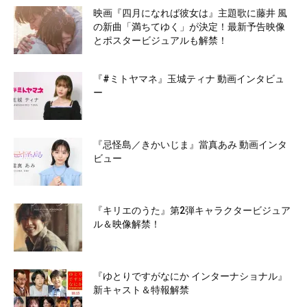
映画『四月になれば彼女は』主題歌に藤井 風
の新曲「満ちてゆく」が決定！最新予告映像
とポスタービジュアルも解禁！
『#ミトヤマネ』玉城ティナ 動画インタビュ
ー
『忌怪島／きかいじま』當真あみ 動画インタ
ビュー
『キリエのうた』第2弾キャラクタービジュア
ル＆映像解禁！
『ゆとりですがなにか インターナショナル』
新キャスト＆特報解禁