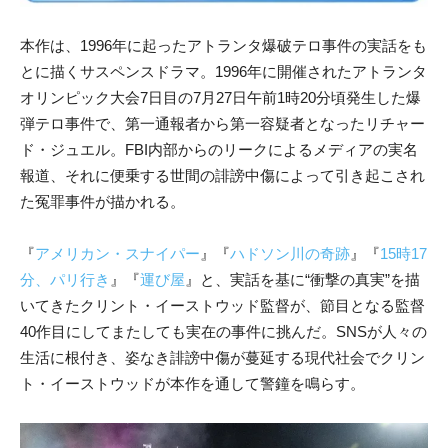
本作は、1996年に起ったアトランタ爆破テロ事件の実話をも
とに描くサスペンスドラマ。1996年に開催されたアトランタ
オリンピック大会7日目の7月27日午前1時20分頃発生した爆
弾テロ事件で、第一通報者から第一容疑者となったリチャー
ド・ジュエル。FBI内部からのリークによるメディアの実名
報道、それに便乗する世間の誹謗中傷によって引き起こされ
た冤罪事件が描かれる。
『
アメリカン・スナイパー
』『
ハドソン川の奇跡
』『
15時17
分、パリ行き
』『
運び屋
』と、実話を基に“衝撃の真実”を描
いてきたクリント・イーストウッド監督が、節目となる監督
40作目にしてまたしても実在の事件に挑んだ。SNSが人々の
生活に根付き、姿なき誹謗中傷が蔓延する現代社会でクリン
ト・イーストウッドが本作を通して警鐘を鳴らす。