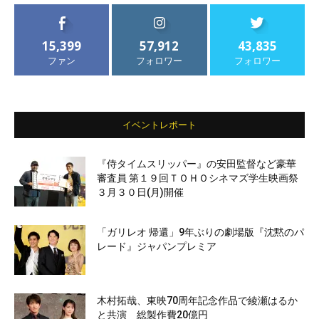
15,399
57,912
43,835
ファン
フォロワー
フォロワー
イベントレポート
『侍タイムスリッパー』の安田監督など豪華
審査員 第１９回ＴＯＨＯシネマズ学生映画祭
３月３０日(月)開催
「ガリレオ 帰還」9年ぶりの劇場版『沈黙のパ
レード』ジャパンプレミア
木村拓哉、東映70周年記念作品で綾瀬はるか
と共演 総製作費20億円