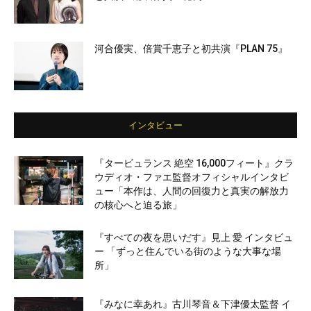
河合優実、倍賞千恵子と初共演『PLAN 75』
インタビュー
『タービュランス 絶空 16,000フィート』クラ
ウディオ・ファエ監督オフィシャルインタビ
ュー「本作は、人間の回復力と真実の解放力
の核心へと迫る旅」
『すべての夜を思いだす』見上 愛 インタビュ
ー 「ずっと住んでいる街のような大事な場
所」
『みなに幸あれ』古川琴音＆下津優太監督 イ