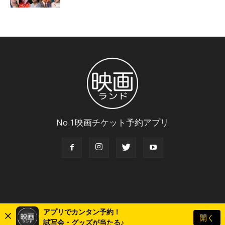
No.1映画チケット予約アプリ
アプリでカンタン予約！
開く
© Copyright 2018 Eigaland, inc. All Rights Reserved.
試写会・グッズが当たる♪