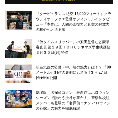
『タービュランス 絶空 16,000フィート』クラ
ウディオ・ファエ監督オフィシャルインタビ
ュー「本作は、人間の回復力と真実の解放力
の核心へと迫る旅」
『侍タイムスリッパー』の安田監督など豪華
審査員 第１９回ＴＯＨＯシネマズ学生映画祭
３月３０日(月)開催
新進気鋭の監督・中川駿の魅力とは！？ 『90
メートル』制作の裏側にも迫る！3 月 27 日
(金)全国公開
劇場版「名探偵コナン」最新作はハロウィン
シーズンで賑わう渋谷が舞台！ 警察学校組
メンバーも登場の『名探偵コナン ハロウィン
の花嫁』の魅力を徹底解説