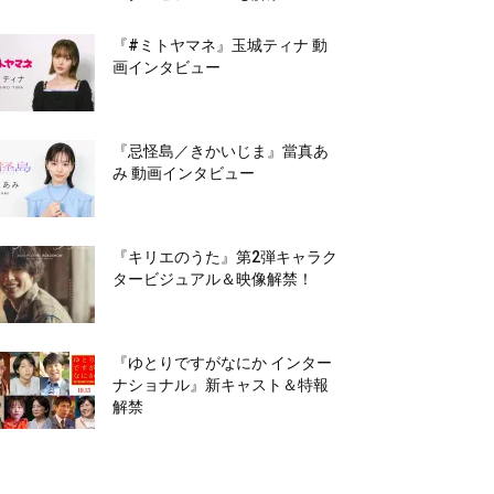
『#ミトヤマネ』玉城ティナ 動
画インタビュー
『忌怪島／きかいじま』當真あ
み 動画インタビュー
『キリエのうた』第2弾キャラク
タービジュアル＆映像解禁！
『ゆとりですがなにか インター
ナショナル』新キャスト＆特報
解禁