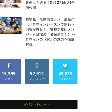
裏側にも迫る！3 月 27 日(金)全
国公開
劇場版「名探偵コナン」最新作
はハロウィンシーズンで賑わう
渋谷が舞台！ 警察学校組メン
バーも登場の『名探偵コナン ハ
ロウィンの花嫁』の魅力を徹底
解説
15,399
57,912
43,835
ファン
フォロワー
フォロワー
イベントレポート