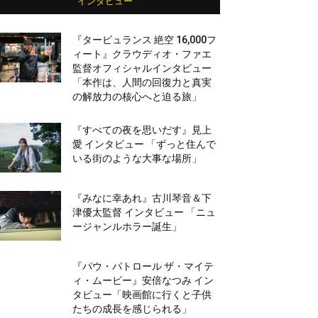
インタビュー
『タービュランス 絶空 16,000フ
ィート』クラウディオ・ファエ
監督オフィシャルインタビュー
「本作は、人間の回復力と真実
の解放力の核心へと迫る旅」
『すべての夜を思いだす』見上
愛 インタビュー 「ずっと住んで
いる街のような大事な場所」
『みなに幸あれ』古川琴音＆下
津優太監督 インタビュー 「ニュ
ージャンルホラー誕生」
『パウ・パトロール ザ・マイテ
ィ・ムービー』安倍なつみ イン
タビュー「映画館に行くと子供
たちの成長を感じられる」