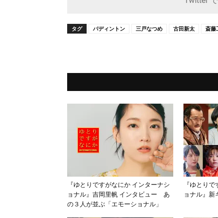
Twitter 
タグ
パディントン
三戸なつめ
古田新太
斎藤
『ゆとりですがなにか インターナシ
『ゆとりで
ョナル』吉岡里帆 インタビュー あ
ョナル』新
の３人が並ぶ「エモーショナル」