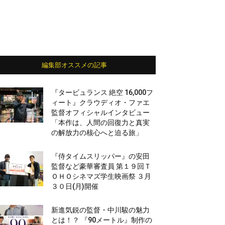
編集部オススメの記事
『タービュランス 絶空 16,000フ
ィート』クラウディオ・ファエ
監督オフィシャルインタビュー
「本作は、人間の回復力と真実
の解放力の核心へと迫る旅」
『侍タイムスリッパー』の安田
監督など豪華審査員 第１９回Ｔ
ＯＨＯシネマズ学生映画祭 ３月
３０日(月)開催
新進気鋭の監督・中川駿の魅力
とは！？ 『90メートル』制作の