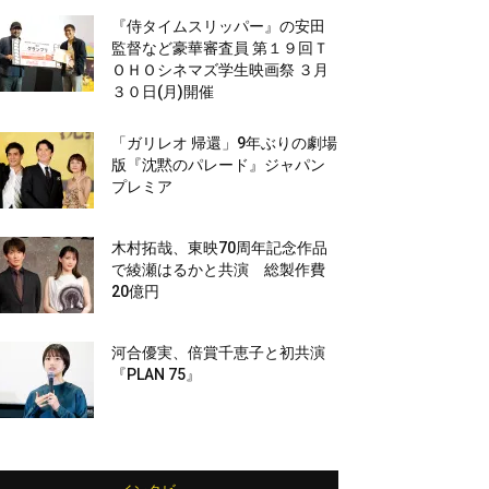
『侍タイムスリッパー』の安田
監督など豪華審査員 第１９回Ｔ
ＯＨＯシネマズ学生映画祭 ３月
３０日(月)開催
「ガリレオ 帰還」9年ぶりの劇場
版『沈黙のパレード』ジャパン
プレミア
木村拓哉、東映70周年記念作品
で綾瀬はるかと共演 総製作費
20億円
河合優実、倍賞千恵子と初共演
『PLAN 75』