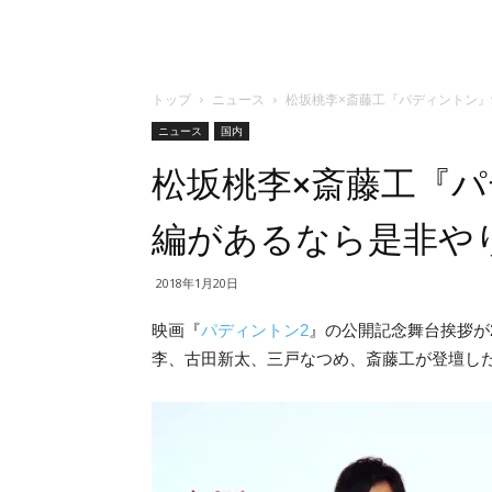
トップ
ニュース
松坂桃李×斎藤工『パディントン
ニュース
国内
松坂桃李×斎藤工『
編があるなら是非や
2018年1月20日
映画『
パディントン2
』の公開記念舞台挨拶が
李、古田新太、三戸なつめ、斎藤工が登壇し