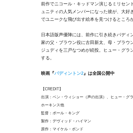
前作でニコール・キッドマン演じるミリセン
ュニティの人気メンバーになった彼が、大好き
でユニークな飛び出す絵本を見つけるところ
日本語版声優陣には、前作に引き続きパディ
家の父・ブラウン役に古田新太、母・ブラウ
ジュディを三戸なつめが続投。ヒュー・グラン
する。
映画『
パディントン2
』は全国公開中
【CREDIT】
出演：ベン・ウィショー（声の出演）、ヒュー・グ
ホーキンス他
監督：ポール・キング
製作：デヴィッド・ハイマン
原作：マイケル・ボンド