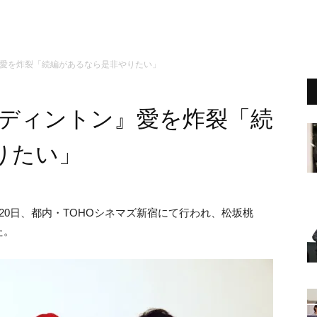
』愛を炸裂「続編があるなら是非やりたい」
パディントン』愛を炸裂「続
りたい」
20
日、都内・
TOHOシネマズ新宿にて行われ、松坂桃
た。