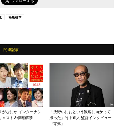
で
工
松坂桃李
関連記事
すがなにか インターナシ
「浅野いにおという観客に向かって
キャスト＆特報解禁
撮った」竹中直人 監督インタビュー
『零落』