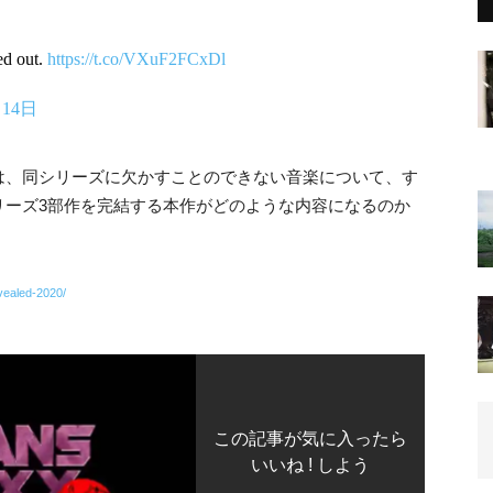
ed out.
https://t.co/VXuF2FCxDl
月14日
は、同シリーズに欠かすことのできない音楽について、す
リーズ3部作を完結する本作がどのような内容になるのか
vealed-2020/
この記事が気に入ったら
いいね ! しよう