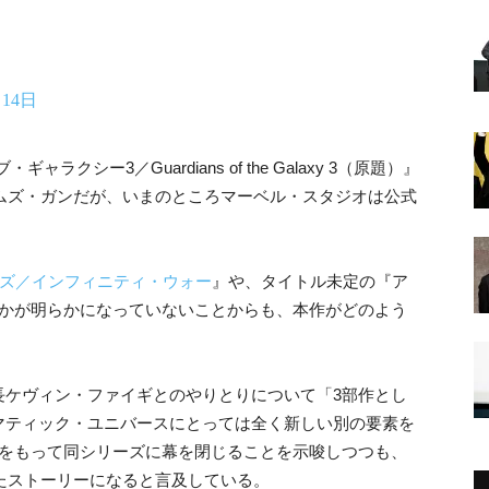
月14日
ラクシー3／Guardians of the Galaxy 3（原題）』
ームズ・ガンだが、いまのところマーベル・スタジオは公式
ズ／インフィニティ・ウォー
』や、タイトル未定の『ア
のかが明らかになっていないことからも、本作がどのよう
長ケヴィン・ファイギとのやりとりについて「3部作とし
マティック・ユニバースにとっては全く新しい別の要素を
弾をもって同シリーズに幕を閉じることを示唆しつつも、
たストーリーになると言及している。