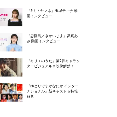
『#ミトヤマネ』玉城ティナ 動
画インタビュー
『忌怪島／きかいじま』當真あ
み 動画インタビュー
『キリエのうた』第2弾キャラク
タービジュアル＆映像解禁！
『ゆとりですがなにか インター
ナショナル』新キャスト＆特報
解禁