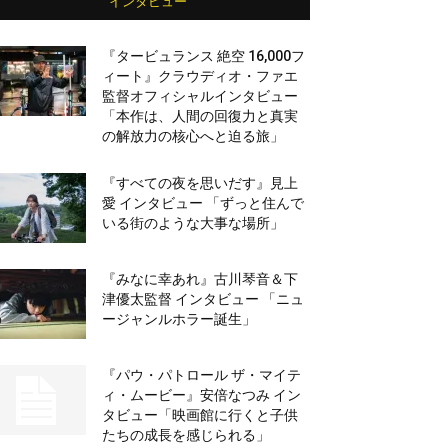
インタビュー
『タービュランス 絶空 16,000フ
ィート』クラウディオ・ファエ
監督オフィシャルインタビュー
「本作は、人間の回復力と真実
の解放力の核心へと迫る旅」
『すべての夜を思いだす』見上
愛 インタビュー 「ずっと住んで
いる街のような大事な場所」
『みなに幸あれ』古川琴音＆下
津優太監督 インタビュー 「ニュ
ージャンルホラー誕生」
『パウ・パトロール ザ・マイテ
ィ・ムービー』安倍なつみ イン
タビュー「映画館に行くと子供
たちの成長を感じられる」