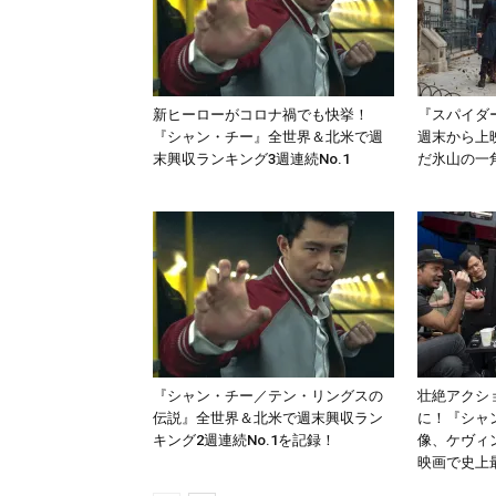
新ヒーローがコロナ禍でも快挙！
『スパイダ
『シャン・チー』全世界＆北米で週
週末から上
末興収ランキング3週連続No.1
だ氷山の一
『シャン・チー／テン・リングスの
壮絶アクシ
伝説』全世界＆北米で週末興収ラン
に！『シャ
キング2週連続No.1を記録！
像、ケヴィ
映画で史上