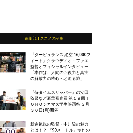
編集部オススメの記事
『タービュランス 絶空 16,000フ
ィート』クラウディオ・ファエ
監督オフィシャルインタビュー
「本作は、人間の回復力と真実
の解放力の核心へと迫る旅」
『侍タイムスリッパー』の安田
監督など豪華審査員 第１９回Ｔ
ＯＨＯシネマズ学生映画祭 ３月
３０日(月)開催
新進気鋭の監督・中川駿の魅力
とは！？ 『90メートル』制作の