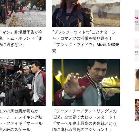
ーマン』劇場版予告が今
“ブラック・ウィドウ”ことナターシ
映、トム・ホランド「ま
ャ・ロマノフの活躍を振り返る！
角に過ぎない」
『ブラック・ウィドウ』MovieNEX発
売
ョンの舞台裏が明らか
『シャン・チー／テン・リングスの
ン・チー』メイキング映
伝説』全世界で大ヒットスタート！
ン・ファイギ「マーベル
「マーベル史上最高の肉弾戦という
最大級のスケール」
噂に違わぬ最高のアクション！」