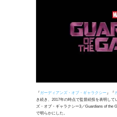
『
ガーディアンズ・オブ・ギャラクシー
』『
き続き、2017年の時点で監督続投を表明し
ズ・オブ・ギャラクシー3／Guardians of the
で明らかにした。