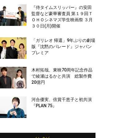
『侍タイムスリッパー』の安田
監督など豪華審査員 第１９回Ｔ
ＯＨＯシネマズ学生映画祭 ３月
３０日(月)開催
「ガリレオ 帰還」9年ぶりの劇場
版『沈黙のパレード』ジャパン
プレミア
木村拓哉、東映70周年記念作品
で綾瀬はるかと共演 総製作費
20億円
河合優実、倍賞千恵子と初共演
『PLAN 75』