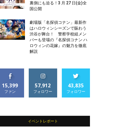
裏側にも迫る！3 月 27 日(金)全
国公開
劇場版「名探偵コナン」最新作
はハロウィンシーズンで賑わう
渋谷が舞台！ 警察学校組メン
バーも登場の『名探偵コナン ハ
ロウィンの花嫁』の魅力を徹底
解説
15,399
57,912
43,835
ファン
フォロワー
フォロワー
イベントレポート