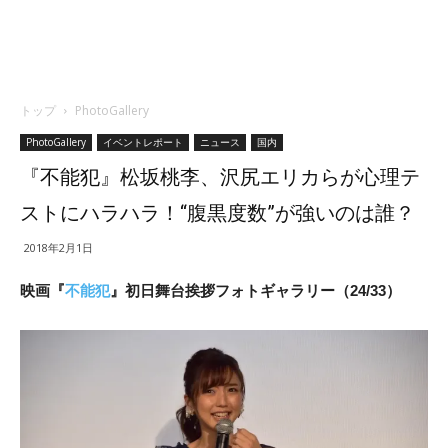
トップ
PhotoGallery
PhotoGallery
イベントレポート
ニュース
国内
『不能犯』松坂桃李、沢尻エリカらが心理テ
ストにハラハラ！“腹黒度数”が強いのは誰？
2018年2月1日
映画『
不能犯
』初日舞台挨拶フォトギャラリー（24/33）