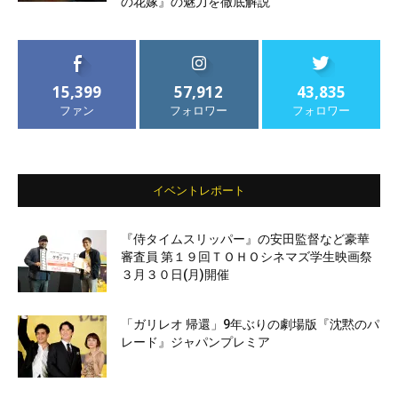
の花嫁』の魅力を徹底解説
15,399
57,912
43,835
ファン
フォロワー
フォロワー
イベントレポート
『侍タイムスリッパー』の安田監督など豪華
審査員 第１９回ＴＯＨＯシネマズ学生映画祭
３月３０日(月)開催
「ガリレオ 帰還」9年ぶりの劇場版『沈黙のパ
レード』ジャパンプレミア