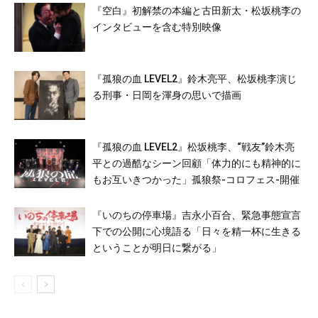
『空白』初解禁の本編と古田新太・松坂桃李の
インタビューを含む特別映像
『孤狼の血 LEVEL2』鈴木亮平、松坂桃李演じ
る刑事・日岡を渾身の思いで描画
『孤狼の血 LEVEL2』松坂桃李、“戦友”鈴木亮
平との過酷なシーン回顧「体力的にも精神的に
もお互いきつかった」孤狼祭-コロフェス-開催
『いのちの停車場』吉永小百合、緊急事態宣言
下での公開に心境語る「日々を精一杯に生きる
ということが明日に繋がる」