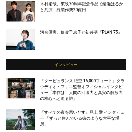
木村拓哉、東映70周年記念作品で綾瀬はるか
と共演 総製作費20億円
河合優実、倍賞千恵子と初共演『PLAN 75』
インタビュー
『タービュランス 絶空 16,000フィート』クラ
ウディオ・ファエ監督オフィシャルインタビ
ュー「本作は、人間の回復力と真実の解放力
の核心へと迫る旅」
『すべての夜を思いだす』見上 愛 インタビュ
ー 「ずっと住んでいる街のような大事な場
所」