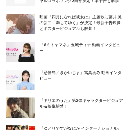
ャルコラボソング2曲が決定！本予告も解禁！
映画『四月になれば彼女は』主題歌に藤井 風
の新曲「満ちてゆく」が決定！最新予告映像
とポスタービジュアルも解禁！
『#ミトヤマネ』玉城ティナ 動画インタビュ
ー
『忌怪島／きかいじま』當真あみ 動画インタ
ビュー
『キリエのうた』第2弾キャラクタービジュア
ル＆映像解禁！
『ゆとりですがなにか インターナショナル』