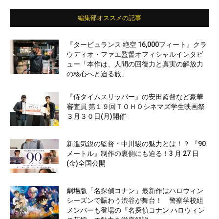
編集部オススメの記事
『タービュランス 絶空 16,000フィート』クラ
ウディオ・ファエ監督オフィシャルインタビ
ュー「本作は、人間の回復力と真実の解放力
の核心へと迫る旅」
『侍タイムスリッパー』の安田監督など豪華
審査員 第１９回ＴＯＨＯシネマズ学生映画祭
３月３０日(月)開催
新進気鋭の監督・中川駿の魅力とは！？ 『90
メートル』制作の裏側にも迫る！3 月 27 日
(金)全国公開
劇場版「名探偵コナン」最新作はハロウィン
シーズンで賑わう渋谷が舞台！ 警察学校組
メンバーも登場の『名探偵コナン ハロウィン