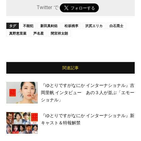
Twitter で
タグ
不能犯
新田真剣佑
松坂桃李
沢尻エリカ
白石晃士
真野恵里菜
芦名星
間宮祥太朗
関連記事
『ゆとりですがなにか インターナショナル』吉
岡里帆 インタビュー あの３人が並ぶ「エモー
ショナル」
『ゆとりですがなにか インターナショナル』新
キャスト＆特報解禁