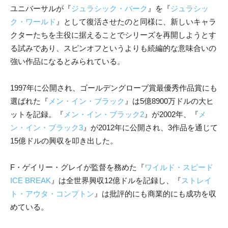
ユニバーサルが『
ジュラシック・パーク
』を『
ジュラシッ
ク・ワールド
』として復活させたのと同様に、新しいキャラ
クターたちを主役に据えることでシリーズを再開しようとす
る試みであり、スピンオフというよりも続編的な意味合いの
強い作品になるとみられている。
1997年に公開され、ゴールデングローブ賞最優秀作品賞にも
選ばれた『
メン・イン・ブラック
』は5億8900万ドルの大ヒ
ットを記録。『
メン・イン・ブラック2
』が2002年、『
メ
ン・イン・ブラック3
』が2012年に公開され、3作品を通じて
15億ドルの興収を叩き出した。
F・ゲイリー・グレイが監督を務めた『
ワイルド・スピード
ICE BREAK
』は全世界興収12億ドルを記録し、『
ストレイ
ト・アウタ・コンプトン
』は批評的にも商業的にも成功を収
めている。