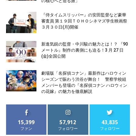
の核心へと迫る旅」
『侍タイムスリッパー』の安田監督など豪華
審査員 第１９回ＴＯＨＯシネマズ学生映画祭
３月３０日(月)開催
新進気鋭の監督・中川駿の魅力とは！？ 『90
メートル』制作の裏側にも迫る！3 月 27 日
(金)全国公開
劇場版「名探偵コナン」最新作はハロウィン
シーズンで賑わう渋谷が舞台！ 警察学校組
メンバーも登場の『名探偵コナン ハロウィン
の花嫁』の魅力を徹底解説
15,399
57,912
43,835
ファン
フォロワー
フォロワー