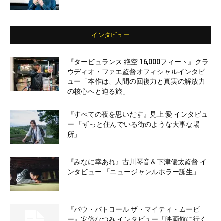
インタビュー
『タービュランス 絶空 16,000フィート』クラ
ウディオ・ファエ監督オフィシャルインタビ
ュー「本作は、人間の回復力と真実の解放力
の核心へと迫る旅」
『すべての夜を思いだす』見上 愛 インタビュ
ー 「ずっと住んでいる街のような大事な場
所」
『みなに幸あれ』古川琴音＆下津優太監督 イ
ンタビュー 「ニュージャンルホラー誕生」
『パウ・パトロール ザ・マイティ・ムービ
ー』安倍なつみ インタビュー「映画館に行く