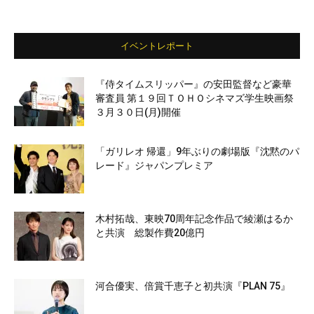
イベントレポート
『侍タイムスリッパー』の安田監督など豪華
審査員 第１９回ＴＯＨＯシネマズ学生映画祭
３月３０日(月)開催
「ガリレオ 帰還」9年ぶりの劇場版『沈黙のパ
レード』ジャパンプレミア
木村拓哉、東映70周年記念作品で綾瀬はるか
と共演 総製作費20億円
河合優実、倍賞千恵子と初共演『PLAN 75』