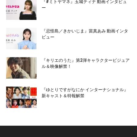
『#ミトヤマネ』玉城ティナ 動画インタビュ
ー
『忌怪島／きかいじま』當真あみ 動画インタ
ビュー
『キリエのうた』第2弾キャラクタービジュア
ル＆映像解禁！
『ゆとりですがなにか インターナショナル』
新キャスト＆特報解禁