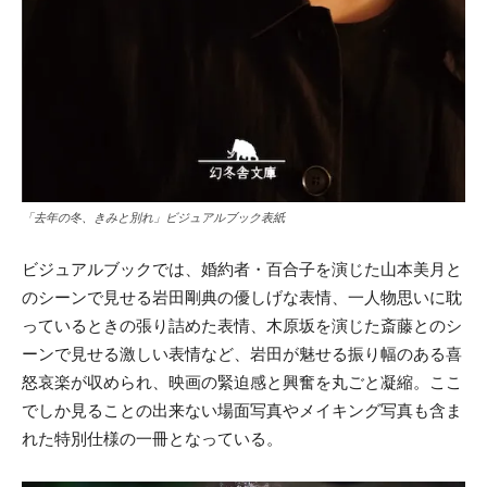
「去年の冬、きみと別れ」ビジュアルブック表紙
ビジュアルブックでは、婚約者・百合子を演じた山本美月と
のシーンで見せる岩田剛典の優しげな表情、一人物思いに耽
っているときの張り詰めた表情、木原坂を演じた斎藤とのシ
ーンで見せる激しい表情など、岩田が魅せる振り幅のある喜
怒哀楽が収められ、映画の緊迫感と興奮を丸ごと凝縮。ここ
でしか見ることの出来ない場面写真やメイキング写真も含ま
れた特別仕様の一冊となっている。