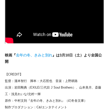
映画『
去年の冬、きみと別れ
』は3月10日（土）より全国公
開
【CREDIT】
監督：瀧本智行 脚本：大石哲也 音楽：上野耕路
出演：岩田剛典（EXILE/三代目 J Soul Brothers）、山本美月、斎藤
工・浅見れいな/北村一輝
原作：中村文則『去年の冬、きみと別れ』（幻冬舎文庫）
制作プロダクション：C&Iエンタテイメント