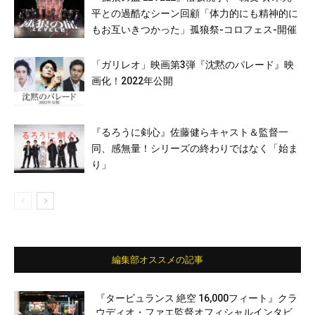
平との過酷なシーン回顧「体力的にも精神的に
もお互いきつかった」孤狼祭-コロフェス-開催
「ガリレオ」映画第3弾『沈黙のパレード』映
画化！2022年公開
『るろうに剣心』佐藤健らキャスト＆監督一
同、感無量！シリーズの終わりではなく「始ま
り」
編集部オススメの記事
『タービュランス 絶空 16,000フィート』クラ
ウディオ・ファエ監督オフィシャルインタビ