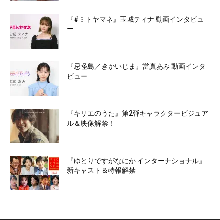
『#ミトヤマネ』玉城ティナ 動画インタビュ
ー
『忌怪島／きかいじま』當真あみ 動画インタ
ビュー
『キリエのうた』第2弾キャラクタービジュア
ル＆映像解禁！
『ゆとりですがなにか インターナショナル』
新キャスト＆特報解禁