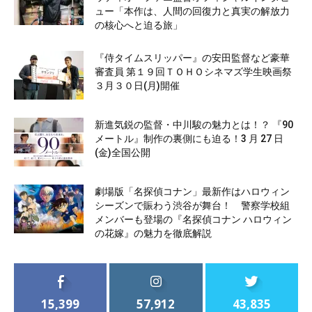
ュー「本作は、人間の回復力と真実の解放力
の核心へと迫る旅」
『侍タイムスリッパー』の安田監督など豪華
審査員 第１９回ＴＯＨＯシネマズ学生映画祭
３月３０日(月)開催
新進気鋭の監督・中川駿の魅力とは！？ 『90
メートル』制作の裏側にも迫る！3 月 27 日
(金)全国公開
劇場版「名探偵コナン」最新作はハロウィン
シーズンで賑わう渋谷が舞台！ 警察学校組
メンバーも登場の『名探偵コナン ハロウィン
の花嫁』の魅力を徹底解説
15,399
57,912
43,835