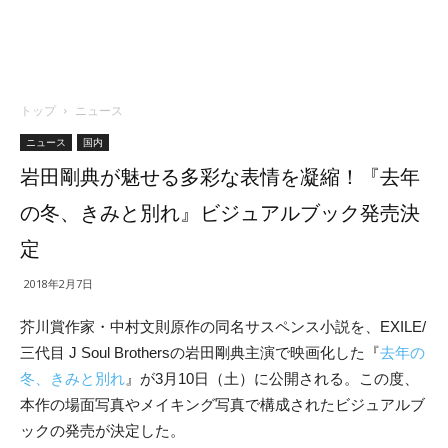
トップ
ニュース
ニュース
国内
岩田剛典が魅せる多彩な表情を凝縮！『去年
の冬、きみと別れ』ビジュアルブック発売決
定
2018年2月7日
芥川賞作家・中村文則原作の同名サスペンス小説を、EXILE/
三代目 J Soul Brothersの岩田剛典主演で映画化した『
去年の
冬、きみと別れ
』が3月10日（土）に公開される。この度、
本作の場面写真やメイキング写真で構成されたビジュアルブ
ックの発売が決定した。