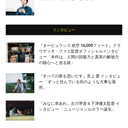
インタビュー
『タービュランス 絶空 16,000フィート』クラ
ウディオ・ファエ監督オフィシャルインタビ
ュー「本作は、人間の回復力と真実の解放力
の核心へと迫る旅」
『すべての夜を思いだす』見上 愛 インタビュ
ー 「ずっと住んでいる街のような大事な場
所」
『みなに幸あれ』古川琴音＆下津優太監督 イ
ンタビュー 「ニュージャンルホラー誕生」