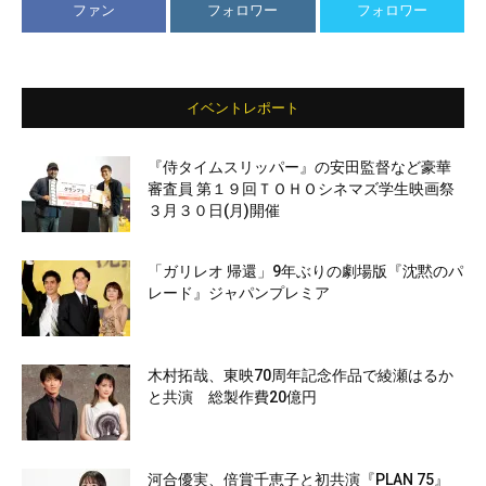
ファン
フォロワー
フォロワー
イベントレポート
『侍タイムスリッパー』の安田監督など豪華
審査員 第１９回ＴＯＨＯシネマズ学生映画祭
３月３０日(月)開催
「ガリレオ 帰還」9年ぶりの劇場版『沈黙のパ
レード』ジャパンプレミア
木村拓哉、東映70周年記念作品で綾瀬はるか
と共演 総製作費20億円
河合優実、倍賞千恵子と初共演『PLAN 75』