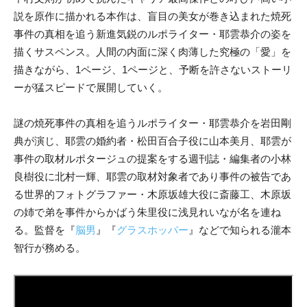
説を原作に描かれる本作は、盲目の美女が巻き込まれた焼死
事件の真相を追う新進気鋭のルポライター・耶雲恭介の姿を
描くサスペンス。人間の内面に深く肉薄した究極の「愛」を
描きながら、1ページ、1ページと、予断を許さないストーリ
ーが猛スピードで展開していく。
謎の焼死事件の真相を追うルポライター・耶雲恭介を岩田剛
典が演じ、耶雲の婚約者・松田百合子役に山本美月、耶雲が
事件の取材ルポタージュの提案をする週刊誌・編集者の小林
良樹役に北村一輝、耶雲の取材対象者であり事件の被告であ
る世界的フォトグラファー・木原坂雄大役に斎藤工、木原坂
の姉で弟を事件からかばう朱里役に浅見れいなが名を連ね
る。監督を『
脳男
』『
グラスホッパー
』などで知られる瀧本
智行が務める。