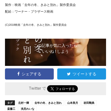
製作：映画「去年の冬、きみと別れ」製作委員会
配給：ワーナー・ブラザース映画
(C)2018映画「去年の冬、きみと別れ」製作委員会
この記事が気に入ったら
いいね ! しよう
シェアする
ツイートする
Twitter で
タグ
北村一輝
去年の冬、きみと別れ
山本美月
岩田剛典
斎藤工
浅見れいな