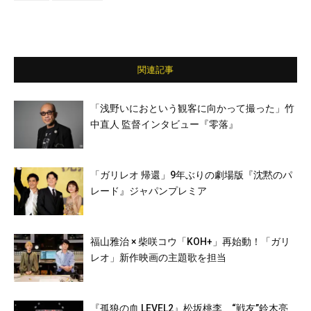
関連記事
「浅野いにおという観客に向かって撮った」竹
中直人 監督インタビュー『零落』
「ガリレオ 帰還」9年ぶりの劇場版『沈黙のパ
レード』ジャパンプレミア
福山雅治 × 柴咲コウ「KOH+」再始動！「ガリ
レオ」新作映画の主題歌を担当
『孤狼の血 LEVEL2』松坂桃李、“戦友”鈴木亮