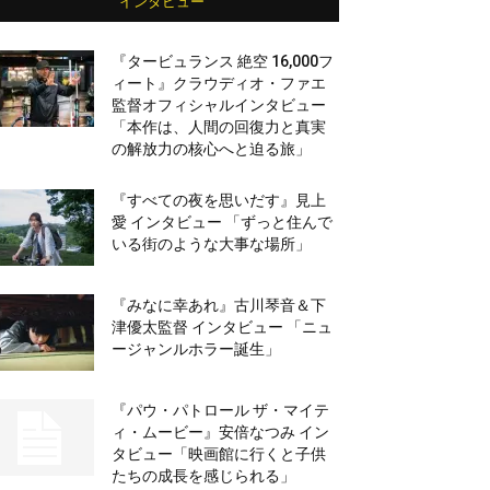
インタビュー
『タービュランス 絶空 16,000フ
ィート』クラウディオ・ファエ
監督オフィシャルインタビュー
「本作は、人間の回復力と真実
の解放力の核心へと迫る旅」
『すべての夜を思いだす』見上
愛 インタビュー 「ずっと住んで
いる街のような大事な場所」
『みなに幸あれ』古川琴音＆下
津優太監督 インタビュー 「ニュ
ージャンルホラー誕生」
『パウ・パトロール ザ・マイテ
ィ・ムービー』安倍なつみ イン
タビュー「映画館に行くと子供
たちの成長を感じられる」