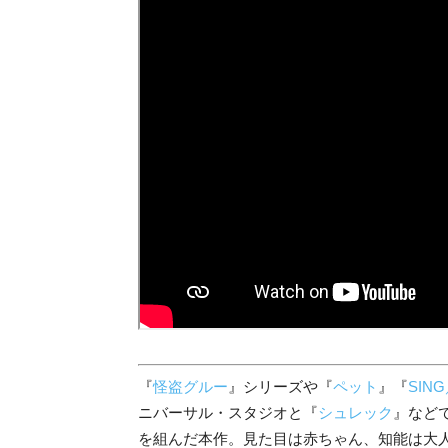
『
怪盗グルー
』シリーズや『
ペット
』『
SIN
ニバーサル・スタジオと『
シュレック
』など
を組んだ本作。見た目は赤ちゃん、知能は大人