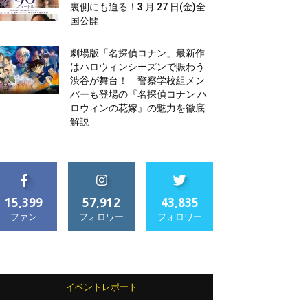
裏側にも迫る！3 月 27 日(金)全
国公開
劇場版「名探偵コナン」最新作
はハロウィンシーズンで賑わう
渋谷が舞台！ 警察学校組メン
バーも登場の『名探偵コナン ハ
ロウィンの花嫁』の魅力を徹底
解説
15,399
57,912
43,835
ファン
フォロワー
フォロワー
イベントレポート