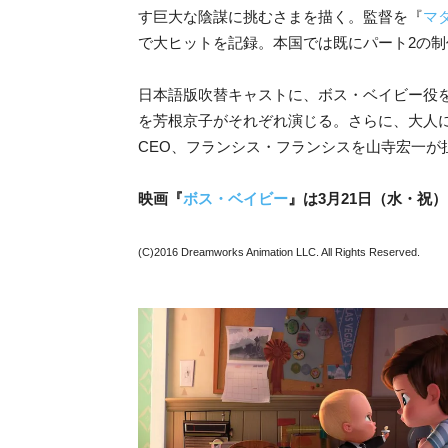
す巨大な陰謀に挑むさまを描く。監督を『
マ
で大ヒットを記録。本国では既にパート2の
日本語版吹替キャストに、ボス・ベイビー役
を芳根京子がそれぞれ演じる。さらに、大人
CEO、フランシス・フランシスを山寺宏一が
映画『
ボス・ベイビー
』は3月21日（水・祝
(C)2016 Dreamworks Animation LLC. All Rights Reserved.