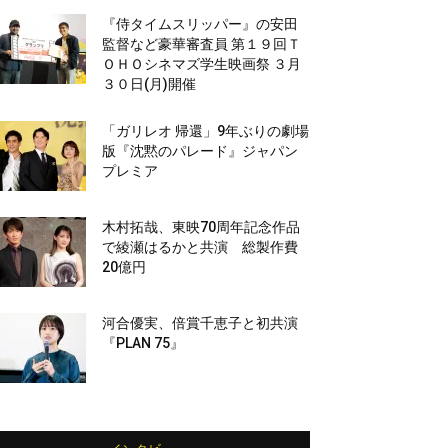
『侍タイムスリッパー』の安田
監督など豪華審査員 第１９回Ｔ
ＯＨＯシネマズ学生映画祭 ３月
３０日(月)開催
「ガリレオ 帰還」9年ぶりの劇場
版『沈黙のパレード』ジャパン
プレミア
木村拓哉、東映70周年記念作品
で綾瀬はるかと共演 総製作費
20億円
河合優実、倍賞千恵子と初共演
『PLAN 75』