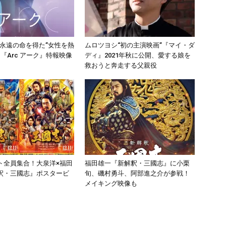
“永遠の命を得た”女性を熱
ムロツヨシ“初の主演映画”『マイ・ダ
『Arc アーク』特報映像
ディ』2021年秋に公開、愛する娘を
救おうと奔走する父親役
ト全員集合！大泉洋×福田
福田雄一『新解釈・三國志』に小栗
釈・三國志』ポスタービ
旬、磯村勇斗、阿部進之介が参戦！
メイキング映像も