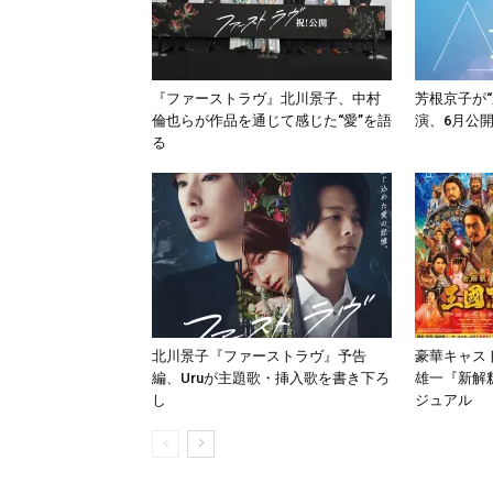
『ファーストラヴ』北川景子、中村
芳根京子が
倫也らが作品を通じて感じた“愛”を語
演、6月公開
る
北川景子『ファーストラヴ』予告
豪華キャス
編、Uruが主題歌・挿入歌を書き下ろ
雄一『新解
し
ジュアル