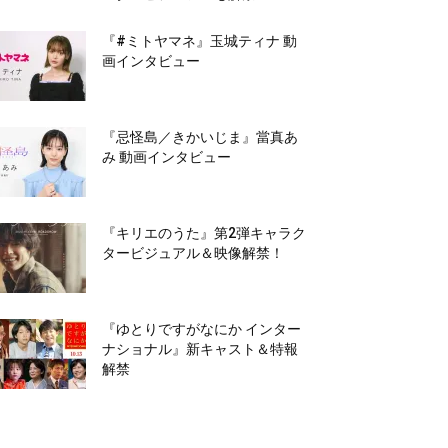
『#ミトヤマネ』玉城ティナ 動
画インタビュー
『忌怪島／きかいじま』當真あ
み 動画インタビュー
『キリエのうた』第2弾キャラク
タービジュアル＆映像解禁！
『ゆとりですがなにか インター
ナショナル』新キャスト＆特報
解禁