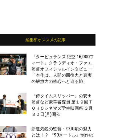
編集部オススメの記事
『タービュランス 絶空 16,000フ
ィート』クラウディオ・ファエ
監督オフィシャルインタビュー
「本作は、人間の回復力と真実
の解放力の核心へと迫る旅」
『侍タイムスリッパー』の安田
監督など豪華審査員 第１９回Ｔ
ＯＨＯシネマズ学生映画祭 ３月
３０日(月)開催
新進気鋭の監督・中川駿の魅力
とは！？ 『90メートル』制作の