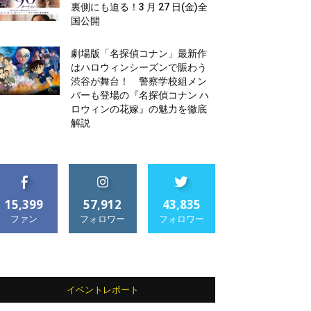
裏側にも迫る！3 月 27 日(金)全
国公開
劇場版「名探偵コナン」最新作
はハロウィンシーズンで賑わう
渋谷が舞台！ 警察学校組メン
バーも登場の『名探偵コナン ハ
ロウィンの花嫁』の魅力を徹底
解説
15,399
57,912
43,835
ファン
フォロワー
フォロワー
イベントレポート