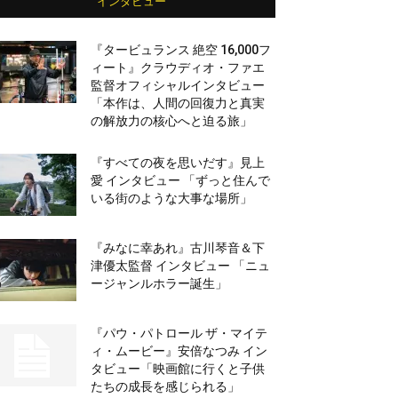
インタビュー
『タービュランス 絶空 16,000フ
ィート』クラウディオ・ファエ
監督オフィシャルインタビュー
「本作は、人間の回復力と真実
の解放力の核心へと迫る旅」
『すべての夜を思いだす』見上
愛 インタビュー 「ずっと住んで
いる街のような大事な場所」
『みなに幸あれ』古川琴音＆下
津優太監督 インタビュー 「ニュ
ージャンルホラー誕生」
『パウ・パトロール ザ・マイテ
ィ・ムービー』安倍なつみ イン
タビュー「映画館に行くと子供
たちの成長を感じられる」