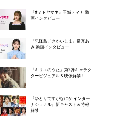
『#ミトヤマネ』玉城ティナ 動
画インタビュー
『忌怪島／きかいじま』當真あ
み 動画インタビュー
『キリエのうた』第2弾キャラク
タービジュアル＆映像解禁！
『ゆとりですがなにか インター
ナショナル』新キャスト＆特報
解禁