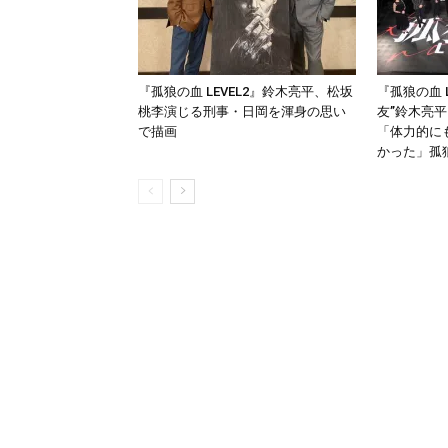
『孤狼の血 LEVEL2』鈴木亮平、松坂
『孤狼の血 
桃李演じる刑事・日岡を渾身の思い
友”鈴木亮
で描画
「体力的に
かった」孤