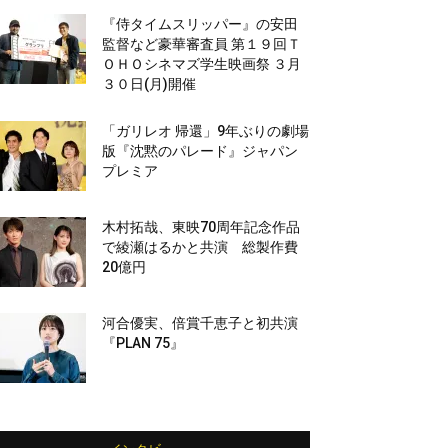
『侍タイムスリッパー』の安田
監督など豪華審査員 第１９回Ｔ
ＯＨＯシネマズ学生映画祭 ３月
３０日(月)開催
「ガリレオ 帰還」9年ぶりの劇場
版『沈黙のパレード』ジャパン
プレミア
木村拓哉、東映70周年記念作品
で綾瀬はるかと共演 総製作費
20億円
河合優実、倍賞千恵子と初共演
『PLAN 75』