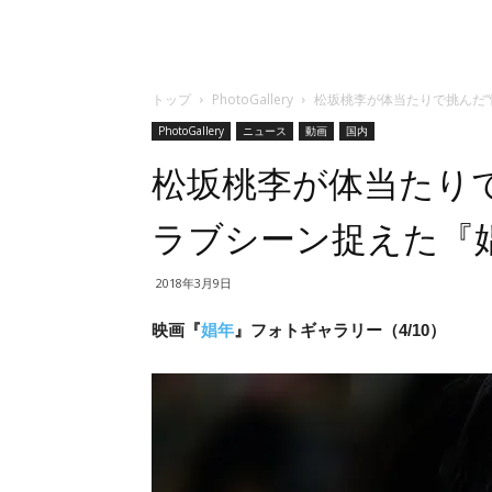
トップ
PhotoGallery
松坂桃李が体当たりで挑んだ
PhotoGallery
ニュース
動画
国内
松坂桃李が体当たりで
ラブシーン捉えた『
2018年3月9日
映画『
娼年
』フォトギャラリー（4/10）