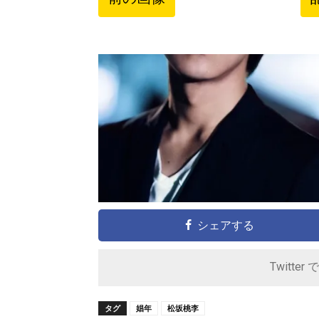
シェアする
Twitter 
タグ
娼年
松坂桃李