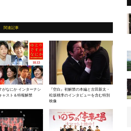
関連記事
すがなにか インターナシ
『空白』初解禁の本編と古田新太・
キャスト＆特報解禁
松坂桃李のインタビューを含む特別
映像