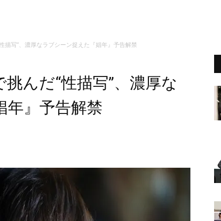
“性描写”、濃厚なラブシーン捉えた『娼年』予告解禁
挑んだ“性描写”、濃厚な
娼年』予告解禁