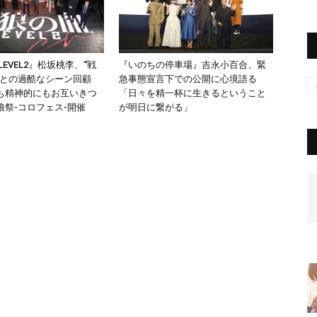
LEVEL2』松坂桃李、“戦
『いのちの停車場』吉永小百合、緊
平との過酷なシーン回顧
急事態宣言下での公開に心境語る
も精神的にもお互いきつ
「日々を精一杯に生きるということ
狼祭-コロフェス-開催
が明日に繋がる」