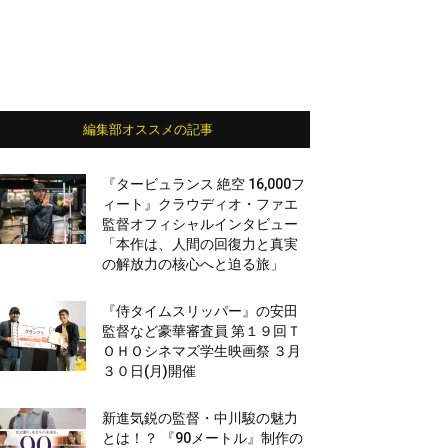
編集部オススメの記事
『タービュランス 絶空 16,000フ
ィート』クラウディオ・ファエ
監督オフィシャルインタビュー
「本作は、人間の回復力と真実
の解放力の核心へと迫る旅」
『侍タイムスリッパー』の安田
監督など豪華審査員 第１９回Ｔ
ＯＨＯシネマズ学生映画祭 ３月
３０日(月)開催
新進気鋭の監督・中川駿の魅力
とは！？ 『90メートル』制作の