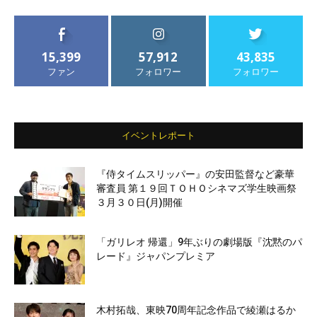
15,399
57,912
43,835
ファン
フォロワー
フォロワー
イベントレポート
『侍タイムスリッパー』の安田監督など豪華
審査員 第１９回ＴＯＨＯシネマズ学生映画祭
３月３０日(月)開催
「ガリレオ 帰還」9年ぶりの劇場版『沈黙のパ
レード』ジャパンプレミア
木村拓哉、東映70周年記念作品で綾瀬はるか