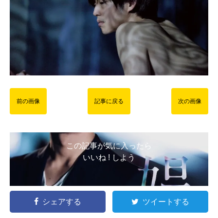
前の画像
記事に戻る
次の画像
この記事が気に入ったら
いいね ! しよう
シェアする
ツイートする