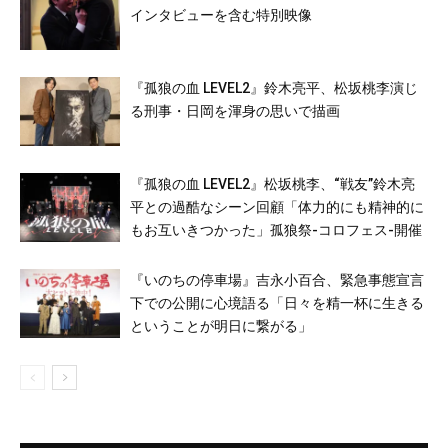
インタビューを含む特別映像
『孤狼の血 LEVEL2』鈴木亮平、松坂桃李演じ
る刑事・日岡を渾身の思いで描画
『孤狼の血 LEVEL2』松坂桃李、“戦友”鈴木亮
平との過酷なシーン回顧「体力的にも精神的に
もお互いきつかった」孤狼祭-コロフェス-開催
『いのちの停車場』吉永小百合、緊急事態宣言
下での公開に心境語る「日々を精一杯に生きる
ということが明日に繋がる」