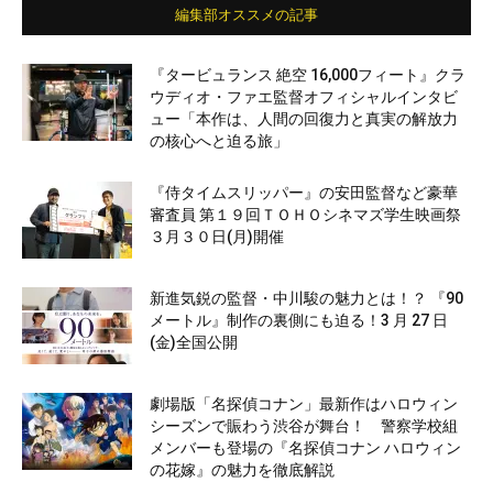
編集部オススメの記事
『タービュランス 絶空 16,000フィート』クラ
ウディオ・ファエ監督オフィシャルインタビ
ュー「本作は、人間の回復力と真実の解放力
の核心へと迫る旅」
『侍タイムスリッパー』の安田監督など豪華
審査員 第１９回ＴＯＨＯシネマズ学生映画祭
３月３０日(月)開催
新進気鋭の監督・中川駿の魅力とは！？ 『90
メートル』制作の裏側にも迫る！3 月 27 日
(金)全国公開
劇場版「名探偵コナン」最新作はハロウィン
シーズンで賑わう渋谷が舞台！ 警察学校組
メンバーも登場の『名探偵コナン ハロウィン
の花嫁』の魅力を徹底解説