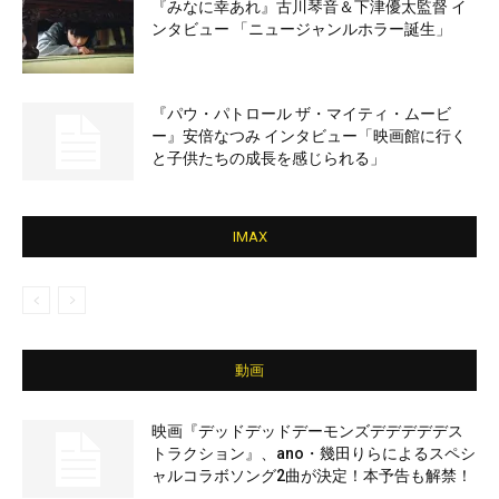
『みなに幸あれ』古川琴音＆下津優太監督 イ
ンタビュー 「ニュージャンルホラー誕生」
『パウ・パトロール ザ・マイティ・ムービ
ー』安倍なつみ インタビュー「映画館に行く
と子供たちの成長を感じられる」
IMAX
動画
映画『デッドデッドデーモンズデデデデデス
トラクション』、ano・幾田りらによるスペシ
ャルコラボソング2曲が決定！本予告も解禁！