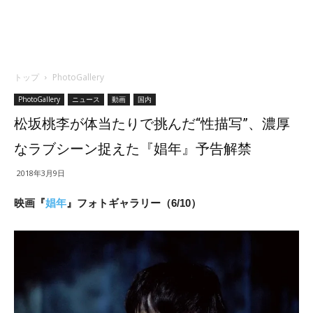
トップ
PhotoGallery
PhotoGallery
ニュース
動画
国内
松坂桃李が体当たりで挑んだ“性描写”、濃厚
なラブシーン捉えた『娼年』予告解禁
2018年3月9日
映画『
娼年
』フォトギャラリー（6/10）