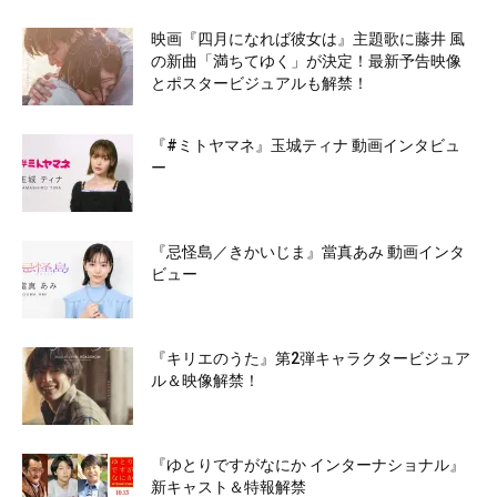
映画『四月になれば彼女は』主題歌に藤井 風
の新曲「満ちてゆく」が決定！最新予告映像
とポスタービジュアルも解禁！
『#ミトヤマネ』玉城ティナ 動画インタビュ
ー
『忌怪島／きかいじま』當真あみ 動画インタ
ビュー
『キリエのうた』第2弾キャラクタービジュア
ル＆映像解禁！
『ゆとりですがなにか インターナショナル』
新キャスト＆特報解禁