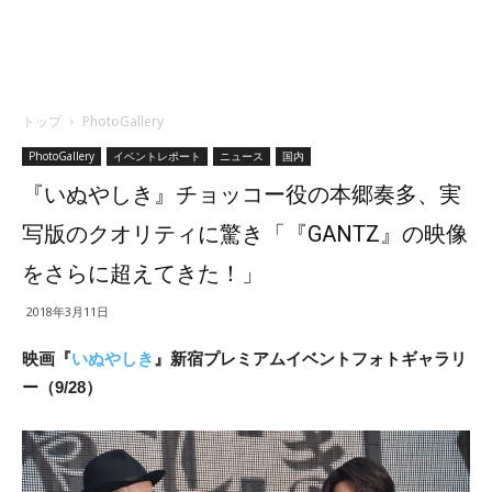
トップ
PhotoGallery
PhotoGallery
イベントレポート
ニュース
国内
『いぬやしき』チョッコー役の本郷奏多、実
写版のクオリティに驚き「『GANTZ』の映像
をさらに超えてきた！」
2018年3月11日
映画『
いぬやしき
』新宿プレミアムイベントフォトギャラリ
ー（9/28）