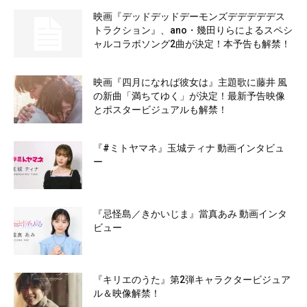
映画『デッドデッドデーモンズデデデデデス
トラクション』、ano・幾田りらによるスペシ
ャルコラボソング2曲が決定！本予告も解禁！
映画『四月になれば彼女は』主題歌に藤井 風
の新曲「満ちてゆく」が決定！最新予告映像
とポスタービジュアルも解禁！
『#ミトヤマネ』玉城ティナ 動画インタビュ
ー
『忌怪島／きかいじま』當真あみ 動画インタ
ビュー
『キリエのうた』第2弾キャラクタービジュア
ル＆映像解禁！