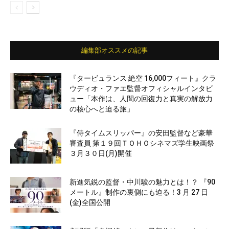
編集部オススメの記事
『タービュランス 絶空 16,000フィート』クラ
ウディオ・ファエ監督オフィシャルインタビ
ュー「本作は、人間の回復力と真実の解放力
の核心へと迫る旅」
『侍タイムスリッパー』の安田監督など豪華
審査員 第１９回ＴＯＨＯシネマズ学生映画祭
３月３０日(月)開催
新進気鋭の監督・中川駿の魅力とは！？ 『90
メートル』制作の裏側にも迫る！3 月 27 日
(金)全国公開