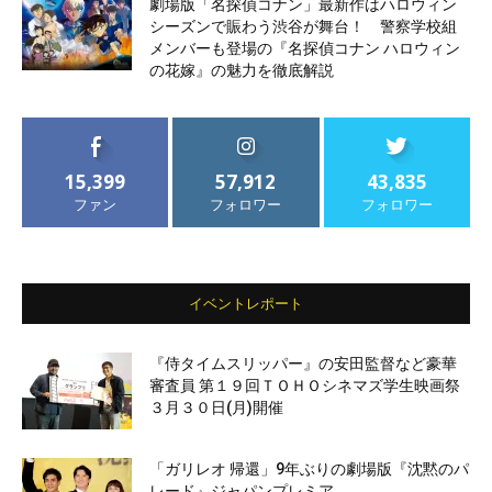
劇場版「名探偵コナン」最新作はハロウィン
シーズンで賑わう渋谷が舞台！ 警察学校組
メンバーも登場の『名探偵コナン ハロウィン
の花嫁』の魅力を徹底解説
15,399
57,912
43,835
ファン
フォロワー
フォロワー
イベントレポート
『侍タイムスリッパー』の安田監督など豪華
審査員 第１９回ＴＯＨＯシネマズ学生映画祭
３月３０日(月)開催
「ガリレオ 帰還」9年ぶりの劇場版『沈黙のパ
レード』ジャパンプレミア