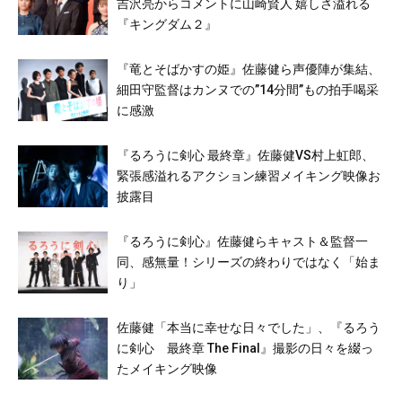
吉沢亮からコメントに山崎賢人 嬉しさ溢れる
『キングダム２』
『竜とそばかすの姫』佐藤健ら声優陣が集結、
細田守監督はカンヌでの”14分間”もの拍手喝采
に感激
『るろうに剣心 最終章』佐藤健VS村上虹郎、
緊張感溢れるアクション練習メイキング映像お
披露目
『るろうに剣心』佐藤健らキャスト＆監督一
同、感無量！シリーズの終わりではなく「始ま
り」
佐藤健「本当に幸せな日々でした」、『るろう
に剣心 最終章 The Final』撮影の日々を綴っ
たメイキング映像