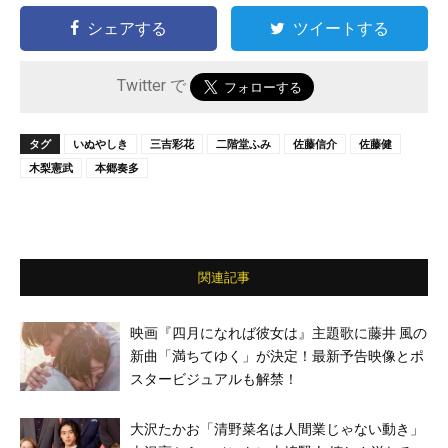
シェアする
ツイートする
Twitter で
タグ
いぬやしき
三吉彩花
二階堂ふみ
佐藤信介
佐藤健
木梨憲武
本郷奏多
関連記事
映画『四月になれば彼女は』主題歌に藤井 風の
新曲「満ちてゆく」が決定！最新予告映像とポ
スタービジュアルも解禁！
大沢たかお「清野菜名は人間業じゃない動き」