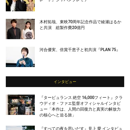
木村拓哉、東映70周年記念作品で綾瀬はるか
と共演 総製作費20億円
河合優実、倍賞千恵子と初共演『PLAN 75』
インタビュー
『タービュランス 絶空 16,000フィート』クラ
ウディオ・ファエ監督オフィシャルインタビ
ュー「本作は、人間の回復力と真実の解放力
の核心へと迫る旅」
『すべての夜を思いだす』見上 愛 インタビュ