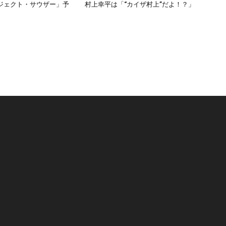
ジェクト・サウザー」予
村上幸平は「“カイザ村上”だよ！？」
リ