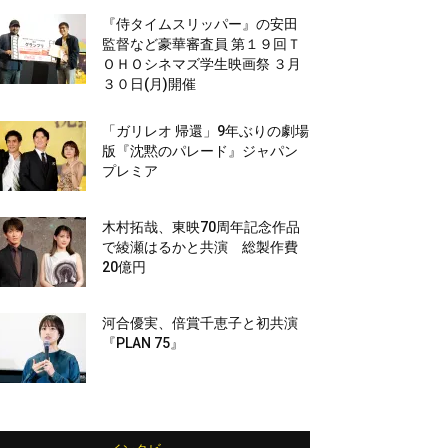
『侍タイムスリッパー』の安田
監督など豪華審査員 第１９回Ｔ
ＯＨＯシネマズ学生映画祭 ３月
３０日(月)開催
「ガリレオ 帰還」9年ぶりの劇場
版『沈黙のパレード』ジャパン
プレミア
木村拓哉、東映70周年記念作品
で綾瀬はるかと共演 総製作費
20億円
河合優実、倍賞千恵子と初共演
『PLAN 75』