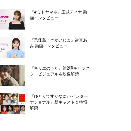
『#ミトヤマネ』玉城ティナ 動
画インタビュー
『忌怪島／きかいじま』當真あ
み 動画インタビュー
『キリエのうた』第2弾キャラク
タービジュアル＆映像解禁！
『ゆとりですがなにか インター
ナショナル』新キャスト＆特報
解禁