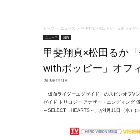
トップ
ニュース
甲斐翔真×松田るか「仮面ライダー
ニュース
国内
甲斐翔真×松田るか
withポッピー」オ
2018年4月11日
「仮面ライダーエグゼイド」のスピンオフVシ
ゼイド トリロジー アナザー・エンディング 仮
～SELECT→HEARTS～」が4月11日（水