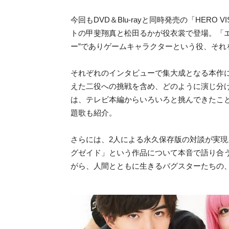
今回もDVD＆Blu-rayと同時発売の「HER
トの甲斐翔真と松田るかが役衣裳で登場。「
ー”
でありゲームキャラクターという役、それ
それぞれのインタビューで集大成となる本作に
えた二役への挑戦を含め、どのように演じ分
は、テレビ本編からいろいろと挑んできたこ
題歌も紹介。
さらには、2人による永久保存版の対談が実現
グゼイド」という作品について本音で語り合
がら、人間とともに生きるバグスターたちの、