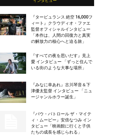
インタビュー
『タービュランス 絶空 16,000フ
ィート』クラウディオ・ファエ
監督オフィシャルインタビュー
「本作は、人間の回復力と真実
の解放力の核心へと迫る旅」
『すべての夜を思いだす』見上
愛 インタビュー 「ずっと住んで
いる街のような大事な場所」
『みなに幸あれ』古川琴音＆下
津優太監督 インタビュー 「ニュ
ージャンルホラー誕生」
『パウ・パトロール ザ・マイテ
ィ・ムービー』安倍なつみ イン
タビュー「映画館に行くと子供
たちの成長を感じられる」