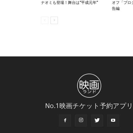
ナオミも登場！舞台は“平成元年”
オフ「プロ
告編
No.1映画チケット予約アプ