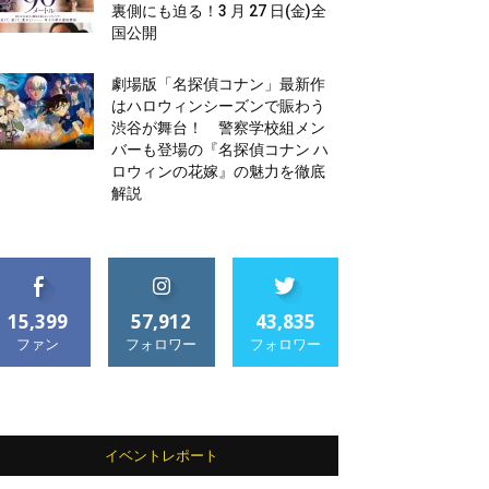
裏側にも迫る！3 月 27 日(金)全
国公開
劇場版「名探偵コナン」最新作
はハロウィンシーズンで賑わう
渋谷が舞台！ 警察学校組メン
バーも登場の『名探偵コナン ハ
ロウィンの花嫁』の魅力を徹底
解説
15,399
57,912
43,835
ファン
フォロワー
フォロワー
イベントレポート