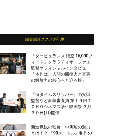
編集部オススメの記事
『タービュランス 絶空 16,000フ
ィート』クラウディオ・ファエ
監督オフィシャルインタビュー
「本作は、人間の回復力と真実
の解放力の核心へと迫る旅」
『侍タイムスリッパー』の安田
監督など豪華審査員 第１９回Ｔ
ＯＨＯシネマズ学生映画祭 ３月
３０日(月)開催
新進気鋭の監督・中川駿の魅力
とは！？ 『90メートル』制作の