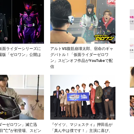
仮面ライダーシリーズに
アルトVS腹筋崩壊太郎、宿命のギャ
場版「ゼロワン」公開は
グバトル！「仮面ライダーゼロワ
ン」スピンオフ作品がYouTubeで配
信
ダーゼロワン」滅亡迅
『ゲイツ、マジェスティ』押田岳が
4人目“亡”が初登場、スピン
「真ん中は僕です！」主演に喜び、