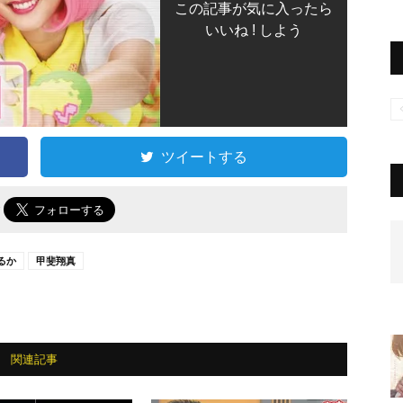
この記事が気に入ったら
いいね ! しよう
ツイートする
で
るか
甲斐翔真
関連記事