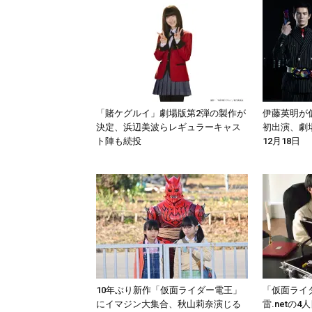
「賭ケグルイ」劇場版第2弾の製作が
伊藤英明が
決定、浜辺美波らレギュラーキャス
初出演、劇
ト陣も続投
12月18日
10年ぶり新作「仮面ライダー電王」
「仮面ライ
にイマジン大集合、秋山莉奈演じる
雷.netの