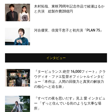
木村拓哉、東映70周年記念作品で綾瀬はるか
と共演 総製作費20億円
河合優実、倍賞千恵子と初共演『PLAN 75』
インタビュー
『タービュランス 絶空 16,000フィート』クラ
ウディオ・ファエ監督オフィシャルインタビ
ュー「本作は、人間の回復力と真実の解放力
の核心へと迫る旅」
『すべての夜を思いだす』見上 愛 インタビュ
ー 「ずっと住んでいる街のような大事な場
所」