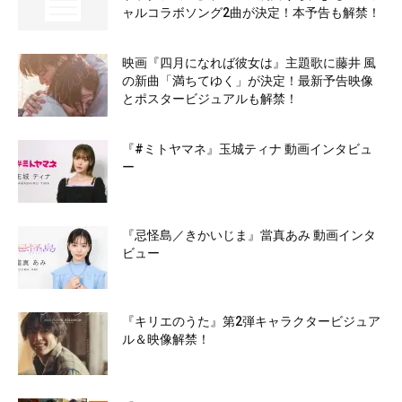
ャルコラボソング2曲が決定！本予告も解禁！
映画『四月になれば彼女は』主題歌に藤井 風
の新曲「満ちてゆく」が決定！最新予告映像
とポスタービジュアルも解禁！
『#ミトヤマネ』玉城ティナ 動画インタビュ
ー
『忌怪島／きかいじま』當真あみ 動画インタ
ビュー
『キリエのうた』第2弾キャラクタービジュア
ル＆映像解禁！