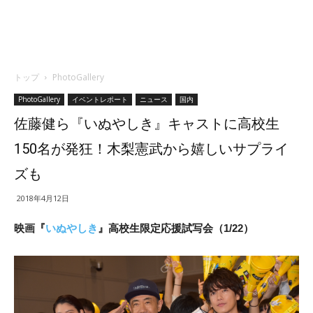
トップ
PhotoGallery
PhotoGallery
イベントレポート
ニュース
国内
佐藤健ら『いぬやしき』キャストに高校生
150名が発狂！木梨憲武から嬉しいサプライ
ズも
2018年4月12日
映画『
いぬやしき
』高校生限定応援試写会（1/22）