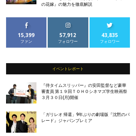
の花嫁』の魅力を徹底解説
15,399
57,912
43,835
ファン
フォロワー
フォロワー
イベントレポート
『侍タイムスリッパー』の安田監督など豪華
審査員 第１９回ＴＯＨＯシネマズ学生映画祭
３月３０日(月)開催
「ガリレオ 帰還」9年ぶりの劇場版『沈黙のパ
レード』ジャパンプレミア