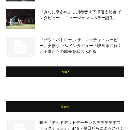
『みなに幸あれ』古川琴音＆下津優太監督 イ
ンタビュー 「ニュージャンルホラー誕生」
『パウ・パトロール ザ・マイティ・ムービ
ー』安倍なつみ インタビュー「映画館に行く
と子供たちの成長を感じられる」
IMAX
動画
映画『デッドデッドデーモンズデデデデデス
トラクション』、ano・幾田りらによるスペシ