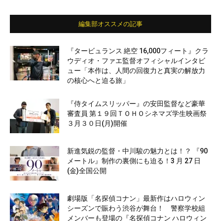
編集部オススメの記事
『タービュランス 絶空 16,000フィート』クラ
ウディオ・ファエ監督オフィシャルインタビ
ュー「本作は、人間の回復力と真実の解放力
の核心へと迫る旅」
『侍タイムスリッパー』の安田監督など豪華
審査員 第１９回ＴＯＨＯシネマズ学生映画祭
３月３０日(月)開催
新進気鋭の監督・中川駿の魅力とは！？ 『90
メートル』制作の裏側にも迫る！3 月 27 日
(金)全国公開
劇場版「名探偵コナン」最新作はハロウィン
シーズンで賑わう渋谷が舞台！ 警察学校組
メンバーも登場の『名探偵コナン ハロウィン