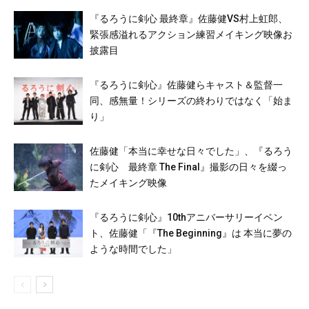
『るろうに剣心 最終章』佐藤健VS村上虹郎、
緊張感溢れるアクション練習メイキング映像お
披露目
『るろうに剣心』佐藤健らキャスト＆監督一
同、感無量！シリーズの終わりではなく「始ま
り」
佐藤健「本当に幸せな日々でした」、『るろう
に剣心 最終章 The Final』撮影の日々を綴っ
たメイキング映像
『るろうに剣心』10thアニバーサリーイベン
ト、佐藤健「『The Beginning』は 本当に夢の
ような時間でした」