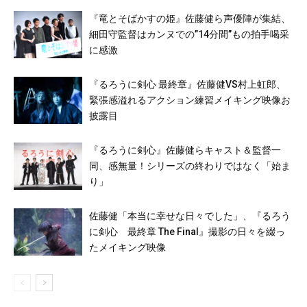
『竜とそばかすの姫』佐藤健ら声優陣が集結、
細田守監督はカンヌでの”14分間”もの拍手喝采
に感激
『るろうに剣心 最終章』佐藤健VS村上虹郎、
緊張感溢れるアクション練習メイキング映像お
披露目
『るろうに剣心』佐藤健らキャスト＆監督一
同、感無量！シリーズの終わりではなく「始ま
り」
佐藤健「本当に幸せな日々でした」、『るろう
に剣心 最終章 The Final』撮影の日々を綴っ
たメイキング映像