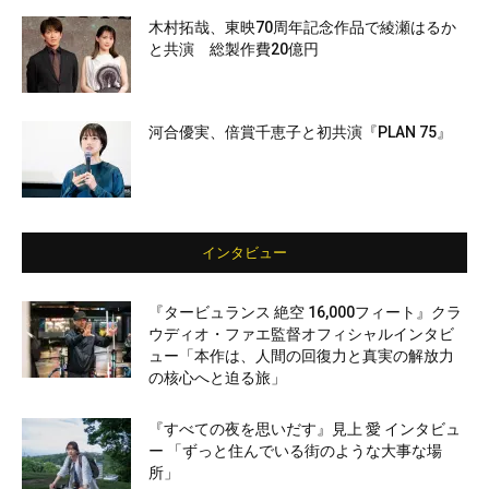
木村拓哉、東映70周年記念作品で綾瀬はるか
と共演 総製作費20億円
河合優実、倍賞千恵子と初共演『PLAN 75』
インタビュー
『タービュランス 絶空 16,000フィート』クラ
ウディオ・ファエ監督オフィシャルインタビ
ュー「本作は、人間の回復力と真実の解放力
の核心へと迫る旅」
『すべての夜を思いだす』見上 愛 インタビュ
ー 「ずっと住んでいる街のような大事な場
所」