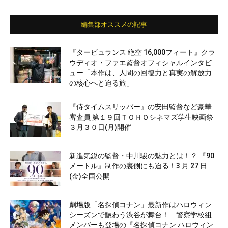
編集部オススメの記事
『タービュランス 絶空 16,000フィート』クラ
ウディオ・ファエ監督オフィシャルインタビ
ュー「本作は、人間の回復力と真実の解放力
の核心へと迫る旅」
『侍タイムスリッパー』の安田監督など豪華
審査員 第１９回ＴＯＨＯシネマズ学生映画祭
３月３０日(月)開催
新進気鋭の監督・中川駿の魅力とは！？ 『90
メートル』制作の裏側にも迫る！3 月 27 日
(金)全国公開
劇場版「名探偵コナン」最新作はハロウィン
シーズンで賑わう渋谷が舞台！ 警察学校組
メンバーも登場の『名探偵コナン ハロウィン