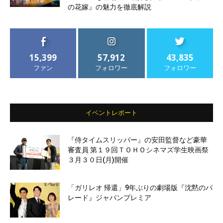
の花嫁』の魅力を徹底解説
15,399
57,912
43,835
ファン
フォロワー
フォロワー
イベントレポート
『侍タイムスリッパー』の安田監督など豪華
審査員 第１９回ＴＯＨＯシネマズ学生映画祭
３月３０日(月)開催
「ガリレオ 帰還」9年ぶりの劇場版『沈黙のパ
レード』ジャパンプレミア