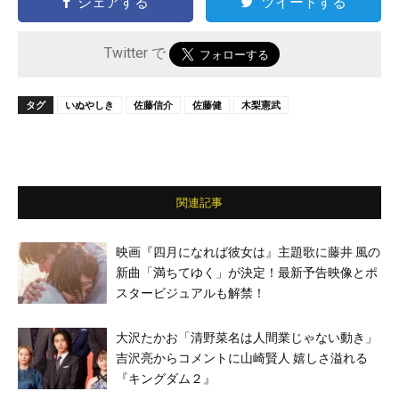
シェアする
ツイートする
Twitter で
タグ
いぬやしき
佐藤信介
佐藤健
木梨憲武
関連記事
映画『四月になれば彼女は』主題歌に藤井 風の
新曲「満ちてゆく」が決定！最新予告映像とポ
スタービジュアルも解禁！
大沢たかお「清野菜名は人間業じゃない動き」
吉沢亮からコメントに山崎賢人 嬉しさ溢れる
『キングダム２』