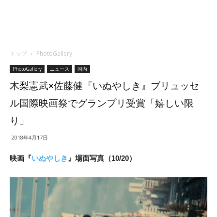
トップ
PhotoGallery
PhotoGallery
ニュース
国内
木梨憲武×佐藤健『いぬやしき』ブリュッセ
ル国際映画祭でグランプリ受賞「嬉しい限
り」
2018年4月17日
映画『
いぬやしき
』場面写真（10/20）