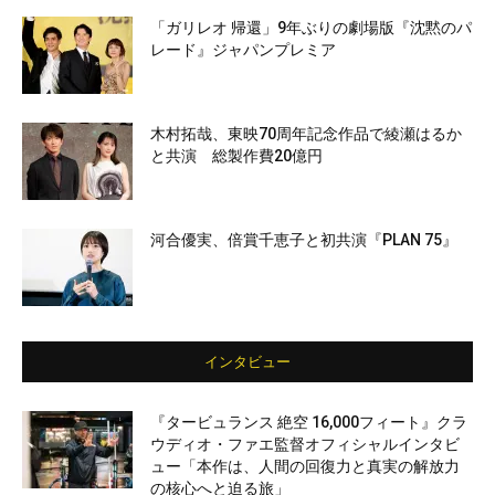
「ガリレオ 帰還」9年ぶりの劇場版『沈黙のパ
レード』ジャパンプレミア
木村拓哉、東映70周年記念作品で綾瀬はるか
と共演 総製作費20億円
河合優実、倍賞千恵子と初共演『PLAN 75』
インタビュー
『タービュランス 絶空 16,000フィート』クラ
ウディオ・ファエ監督オフィシャルインタビ
ュー「本作は、人間の回復力と真実の解放力
の核心へと迫る旅」