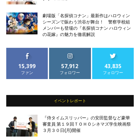
劇場版「名探偵コナン」最新作はハロウィン
シーズンで賑わう渋谷が舞台！ 警察学校組
メンバーも登場の『名探偵コナン ハロウィン
の花嫁』の魅力を徹底解説
15,399
57,912
43,835
ファン
フォロワー
フォロワー
イベントレポート
『侍タイムスリッパー』の安田監督など豪華
審査員 第１９回ＴＯＨＯシネマズ学生映画祭
３月３０日(月)開催