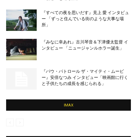
『すべての夜を思いだす』見上 愛 インタビュ
ー 「ずっと住んでいる街のような大事な場
所」
『みなに幸あれ』古川琴音＆下津優太監督 イ
ンタビュー 「ニュージャンルホラー誕生」
『パウ・パトロール ザ・マイティ・ムービ
ー』安倍なつみ インタビュー「映画館に行く
と子供たちの成長を感じられる」
IMAX