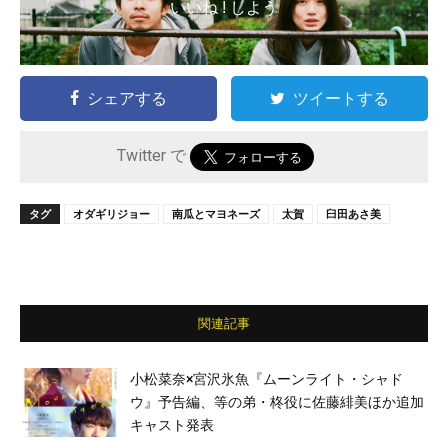
いいね ! しよう
シェアする
ツイートする
Twitter で
タグ
オダギリジョー
南瓜とマヨネーズ
太賀
臼田あさ美
関連記事
小松菜奈×宮沢氷魚『ムーンライト・シャド
ウ』予告編、等の弟・柊役に佐藤緋美ほか追加
キャスト発表