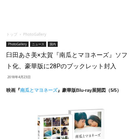
トップ
PhotoGallery
PhotoGallery
ニュース
国内
臼田あさ美×太賀『南瓜とマヨネーズ』ソフ
ト化、豪華版に28Pのブックレット封入
2018年4月23日
映画『
南瓜とマヨネーズ
』豪華版Blu-ray展開図（5/5）