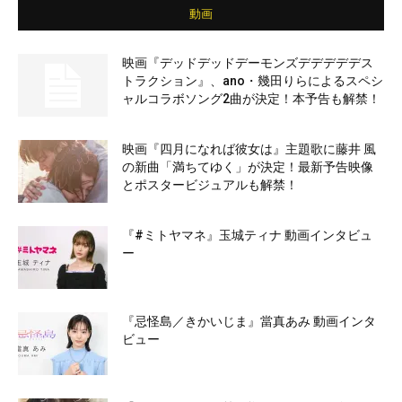
動画
映画『デッドデッドデーモンズデデデデデス
トラクション』、ano・幾田りらによるスペシ
ャルコラボソング2曲が決定！本予告も解禁！
映画『四月になれば彼女は』主題歌に藤井 風
の新曲「満ちてゆく」が決定！最新予告映像
とポスタービジュアルも解禁！
『#ミトヤマネ』玉城ティナ 動画インタビュ
ー
『忌怪島／きかいじま』當真あみ 動画インタ
ビュー