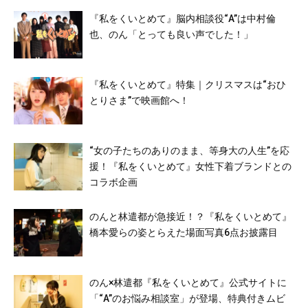
『私をくいとめて』脳内相談役“A”は中村倫
也、のん「とっても良い声でした！」
『私をくいとめて』特集｜クリスマスは“おひ
とりさま”で映画館へ！
“女の子たちのありのまま、等身大の人生”を応
援！『私をくいとめて』女性下着ブランドとの
コラボ企画
のんと林遣都が急接近！？『私をくいとめて』
橋本愛らの姿とらえた場面写真6点お披露目
のん×林遣都『私をくいとめて』公式サイトに
「“A”のお悩み相談室」が登場、特典付きムビ