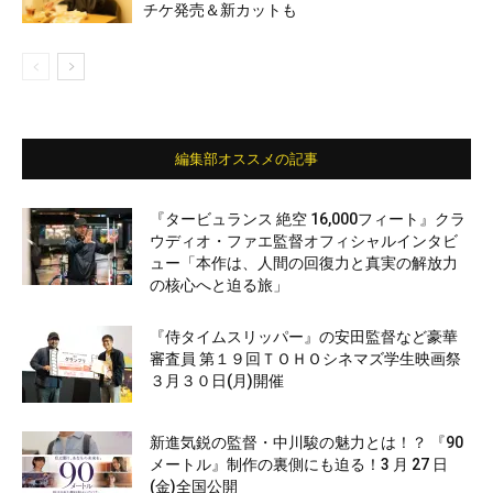
チケ発売＆新カットも
編集部オススメの記事
『タービュランス 絶空 16,000フィート』クラ
ウディオ・ファエ監督オフィシャルインタビ
ュー「本作は、人間の回復力と真実の解放力
の核心へと迫る旅」
『侍タイムスリッパー』の安田監督など豪華
審査員 第１９回ＴＯＨＯシネマズ学生映画祭
３月３０日(月)開催
新進気鋭の監督・中川駿の魅力とは！？ 『90
メートル』制作の裏側にも迫る！3 月 27 日
(金)全国公開