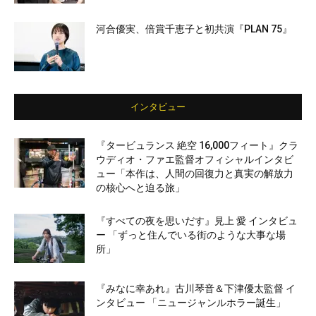
河合優実、倍賞千恵子と初共演『PLAN 75』
インタビュー
『タービュランス 絶空 16,000フィート』クラ
ウディオ・ファエ監督オフィシャルインタビ
ュー「本作は、人間の回復力と真実の解放力
の核心へと迫る旅」
『すべての夜を思いだす』見上 愛 インタビュ
ー 「ずっと住んでいる街のような大事な場
所」
『みなに幸あれ』古川琴音＆下津優太監督 イ
ンタビュー 「ニュージャンルホラー誕生」