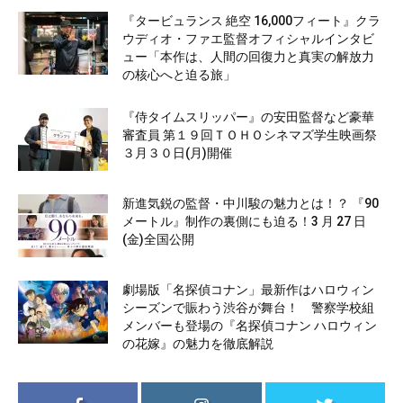
『タービュランス 絶空 16,000フィート』クラ
ウディオ・ファエ監督オフィシャルインタビ
ュー「本作は、人間の回復力と真実の解放力
の核心へと迫る旅」
『侍タイムスリッパー』の安田監督など豪華
審査員 第１９回ＴＯＨＯシネマズ学生映画祭
３月３０日(月)開催
新進気鋭の監督・中川駿の魅力とは！？ 『90
メートル』制作の裏側にも迫る！3 月 27 日
(金)全国公開
劇場版「名探偵コナン」最新作はハロウィン
シーズンで賑わう渋谷が舞台！ 警察学校組
メンバーも登場の『名探偵コナン ハロウィン
の花嫁』の魅力を徹底解説