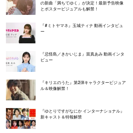
の新曲「満ちてゆく」が決定！最新予告映像
とポスタービジュアルも解禁！
『#ミトヤマネ』玉城ティナ 動画インタビュ
ー
『忌怪島／きかいじま』當真あみ 動画インタ
ビュー
『キリエのうた』第2弾キャラクタービジュア
ル＆映像解禁！
『ゆとりですがなにか インターナショナル』
新キャスト＆特報解禁