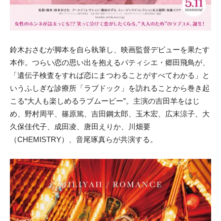
鈴木おさむが脚本を自ら執筆し、映画監督デビューを果たす
本作。つらい恋の思い出を抱えるパティシエ・郷田飛鳥が、
「遺伝子検査をすれば恋にまつわることがすべてわかる」と
いうふしぎな診療所「ラブドック」を訪れることから巻き起
こる“大人も楽しめるラブムービー”。主演の吉田羊をはじ
め、野村周平、篠原篤、吉田鋼太郎、玉木宏、広末涼子、大
久保佳代子、成田凌、唐田えりか、川畑要
（CHEMISTRY）、音尾琢真らが共演する。