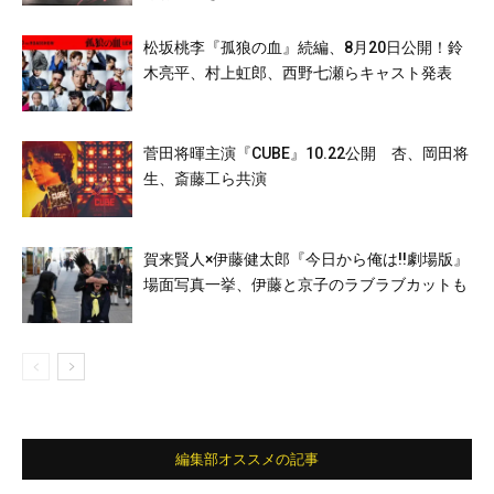
松坂桃李『孤狼の血』続編、8月20日公開！鈴
木亮平、村上虹郎、西野七瀬らキャスト発表
菅田将暉主演『CUBE』10.22公開 杏、岡田将
生、斎藤工ら共演
賀来賢人×伊藤健太郎『今日から俺は!!劇場版』
場面写真一挙、伊藤と京子のラブラブカットも
編集部オススメの記事