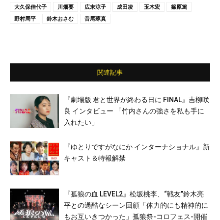
大久保佳代子
川畑要
広末涼子
成田凌
玉木宏
篠原篤
野村周平
鈴木おさむ
音尾琢真
関連記事
『劇場版 君と世界が終わる日に FINAL』吉柳咲
良 インタビュー 「竹内さんの強さを私も手に
入れたい」
『ゆとりですがなにか インターナショナル』新
キャスト＆特報解禁
『孤狼の血 LEVEL2』松坂桃李、“戦友”鈴木亮
平との過酷なシーン回顧「体力的にも精神的に
もお互いきつかった」孤狼祭-コロフェス-開催