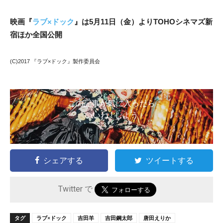
映画『
ラブ×ドック
』は5月11日（金）よりTOHOシネマズ新
宿ほか全国公開
(C)2017 『ラブ×ドック』製作委員会
この記事が気に入ったら
いいね ! しよう
シェアする
ツイートする
Twitter で
タグ
ラブ×ドック
吉田羊
吉田鋼太郎
唐田えりか