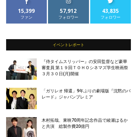
15,399
57,912
43,835
ファン
フォロワー
フォロワー
イベントレポート
『侍タイムスリッパー』の安田監督など豪華
審査員 第１９回ＴＯＨＯシネマズ学生映画祭
３月３０日(月)開催
「ガリレオ 帰還」9年ぶりの劇場版『沈黙のパ
レード』ジャパンプレミア
木村拓哉、東映70周年記念作品で綾瀬はるか
と共演 総製作費20億円