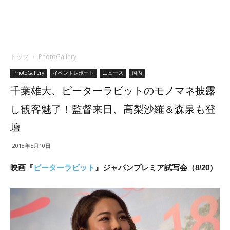
トップ
PhotoGallery
PhotoGallery
イベントレポート
ニュース
国内
千葉雄大、ピーターラビットのモノマネ披露
し観客魅了！監督来日、高梨沙羅＆森泉も登
壇
2018年5月10日
映画『
ピーターラビット
』ジャパンプレミア試写会（8/20）