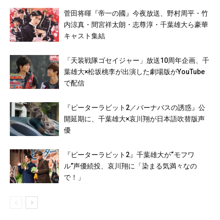
菅田将暉『帝一の國』今夜放送、野村周平・竹
内涼真・間宮祥太朗・志尊淳・千葉雄大ら豪華
キャスト集結
「天装戦隊ゴセイジャー」放送10周年企画、千
葉雄大×松坂桃李が出演した劇場版がYouTube
で配信
『ピーターラビット2／バーナバスの誘惑』公
開延期に、千葉雄大×哀川翔が日本語吹替版声
優
『ピーターラビット2』千葉雄大が“モフワ
ル”声優続投、哀川翔に「染まる気満々なの
で！」