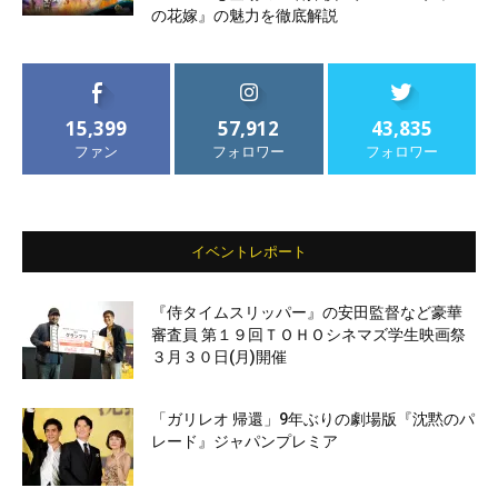
の花嫁』の魅力を徹底解説
15,399
57,912
43,835
ファン
フォロワー
フォロワー
イベントレポート
『侍タイムスリッパー』の安田監督など豪華
審査員 第１９回ＴＯＨＯシネマズ学生映画祭
３月３０日(月)開催
「ガリレオ 帰還」9年ぶりの劇場版『沈黙のパ
レード』ジャパンプレミア