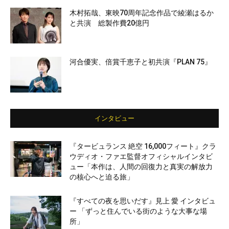
木村拓哉、東映70周年記念作品で綾瀬はるか
と共演 総製作費20億円
河合優実、倍賞千恵子と初共演『PLAN 75』
インタビュー
『タービュランス 絶空 16,000フィート』クラ
ウディオ・ファエ監督オフィシャルインタビ
ュー「本作は、人間の回復力と真実の解放力
の核心へと迫る旅」
『すべての夜を思いだす』見上 愛 インタビュ
ー 「ずっと住んでいる街のような大事な場
所」