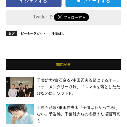
シェアする
ツイートする
Twitter で
タグ
ピーターラビット
千葉雄大
関連記事
千葉雄大×⽩⽯⿇⾐×中⽥秀夫監督によるオーデ
ィオコメンタリー収録、『スマホを落としただ
けなのに』ソフト化
上白石萌歌×細田佳央太『子供はわかってあげ
ない』予告編、千葉雄大らの姿捉えた場面写真
も