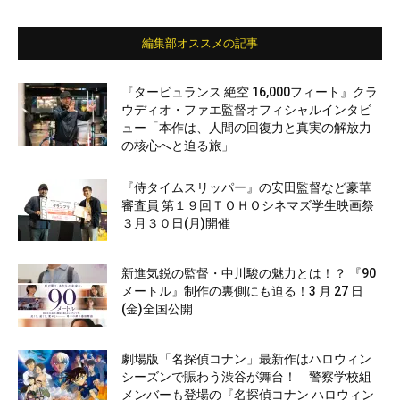
編集部オススメの記事
『タービュランス 絶空 16,000フィート』クラ
ウディオ・ファエ監督オフィシャルインタビ
ュー「本作は、人間の回復力と真実の解放力
の核心へと迫る旅」
『侍タイムスリッパー』の安田監督など豪華
審査員 第１９回ＴＯＨＯシネマズ学生映画祭
３月３０日(月)開催
新進気鋭の監督・中川駿の魅力とは！？ 『90
メートル』制作の裏側にも迫る！3 月 27 日
(金)全国公開
劇場版「名探偵コナン」最新作はハロウィン
シーズンで賑わう渋谷が舞台！ 警察学校組
メンバーも登場の『名探偵コナン ハロウィン