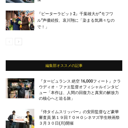
『ピーターラビット2』千葉雄大が“モフワ
ル”声優続投、哀川翔に「染まる気満々なの
で！」
編集部オススメの記事
『タービュランス 絶空 16,000フィート』クラ
ウディオ・ファエ監督オフィシャルインタビ
ュー「本作は、人間の回復力と真実の解放力
の核心へと迫る旅」
『侍タイムスリッパー』の安田監督など豪華
審査員 第１９回ＴＯＨＯシネマズ学生映画祭
３月３０日(月)開催