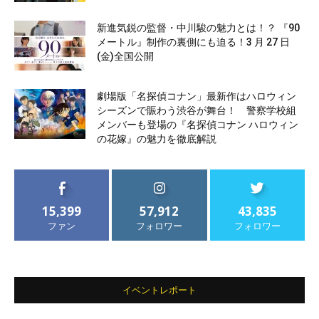
新進気鋭の監督・中川駿の魅力とは！？ 『90
メートル』制作の裏側にも迫る！3 月 27 日
(金)全国公開
劇場版「名探偵コナン」最新作はハロウィン
シーズンで賑わう渋谷が舞台！ 警察学校組
メンバーも登場の『名探偵コナン ハロウィン
の花嫁』の魅力を徹底解説
15,399
57,912
43,835
ファン
フォロワー
フォロワー
イベントレポート