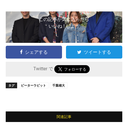
この記事が気に入ったら
いいね ! しよう
シェアする
ツイートする
Twitter で
タグ
ピーターラビット
千葉雄大
関連記事