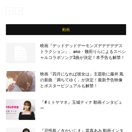
動画
映画『デッドデッドデーモンズデデデデデス
トラクション』、ano・幾田りらによるスペシ
ャルコラボソング2曲が決定！本予告も解禁！
映画『四月になれば彼女は』主題歌に藤井 風
の新曲「満ちてゆく」が決定！最新予告映像
とポスタービジュアルも解禁！
『#ミトヤマネ』玉城ティナ 動画インタビュ
ー
『忌怪島／きかいじま』當真あみ 動画インタ