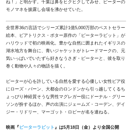
ね！」と明かす。千葉は鼻をヒクヒクしてみせ、ピーターの
モノマネを披露し会場を沸かせていた。
全世界36の言語でシリーズ累計1億5,000万部のベストセラー
絵本、ビアトリクス・ポター原作の「ピーターラビット」が
ハリウッドで初の映画化。豊かな自然に囲まれたイギリスの
湖水地方を舞台に、青いジャケットがトレードマークの、元
気いっぱいでいたずら好きなうさぎ・ピーターと、彼を取り
巻く動物や人々の物語を描く。
ピーターが心を許している自然を愛する心優しい女性ビア役
にローズ・バーン、大都会のロンドンから引っ越してくるち
ょっぴり神経質そうな男性マグレガー役にドーナル・グリー
ソンが扮するほか、声の出演にジェームズ・コーデン、デイ
ジー・リドリー、マーゴット・ロビーが名を連ねる。
映画『
ピーターラビット
』は5月18日（金）より全国公開