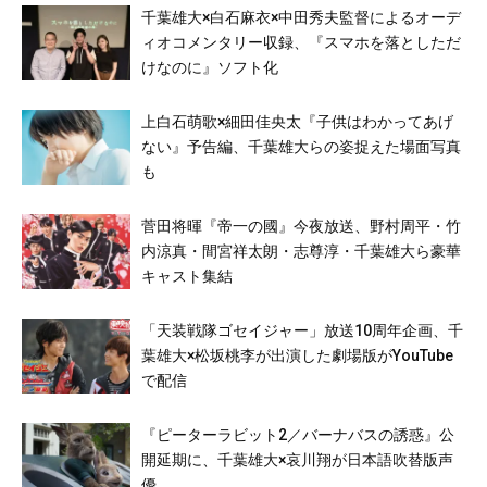
千葉雄大×⽩⽯⿇⾐×中⽥秀夫監督によるオーデ
ィオコメンタリー収録、『スマホを落としただ
けなのに』ソフト化
上白石萌歌×細田佳央太『子供はわかってあげ
ない』予告編、千葉雄大らの姿捉えた場面写真
も
菅田将暉『帝一の國』今夜放送、野村周平・竹
内涼真・間宮祥太朗・志尊淳・千葉雄大ら豪華
キャスト集結
「天装戦隊ゴセイジャー」放送10周年企画、千
葉雄大×松坂桃李が出演した劇場版がYouTube
で配信
『ピーターラビット2／バーナバスの誘惑』公
開延期に、千葉雄大×哀川翔が日本語吹替版声
優