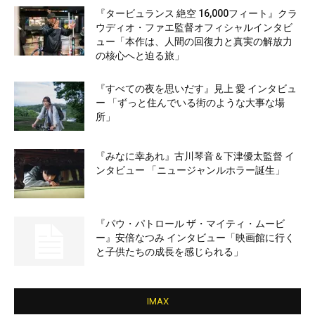
『タービュランス 絶空 16,000フィート』クラ
ウディオ・ファエ監督オフィシャルインタビ
ュー「本作は、人間の回復力と真実の解放力
の核心へと迫る旅」
『すべての夜を思いだす』見上 愛 インタビュ
ー 「ずっと住んでいる街のような大事な場
所」
『みなに幸あれ』古川琴音＆下津優太監督 イ
ンタビュー 「ニュージャンルホラー誕生」
『パウ・パトロール ザ・マイティ・ムービ
ー』安倍なつみ インタビュー「映画館に行く
と子供たちの成長を感じられる」
IMAX