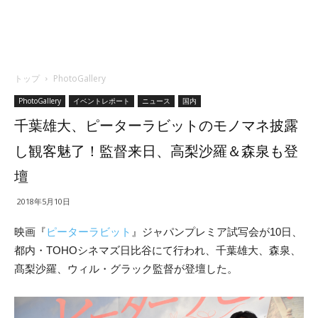
トップ
PhotoGallery
PhotoGallery
イベントレポート
ニュース
国内
千葉雄大、ピーターラビットのモノマネ披露
し観客魅了！監督来日、高梨沙羅＆森泉も登
壇
2018年5月10日
映画『
ピーターラビット
』ジャパンプレミア試写会が10日、
都内・TOHOシネマズ日比谷にて行われ、千葉雄大、森泉、
髙梨沙羅、ウィル・グラック監督が登壇した。