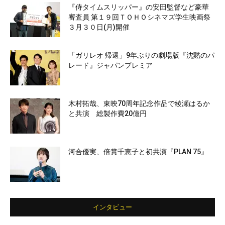
『侍タイムスリッパー』の安田監督など豪華
審査員 第１９回ＴＯＨＯシネマズ学生映画祭
３月３０日(月)開催
「ガリレオ 帰還」9年ぶりの劇場版『沈黙のパ
レード』ジャパンプレミア
木村拓哉、東映70周年記念作品で綾瀬はるか
と共演 総製作費20億円
河合優実、倍賞千恵子と初共演『PLAN 75』
インタビュー