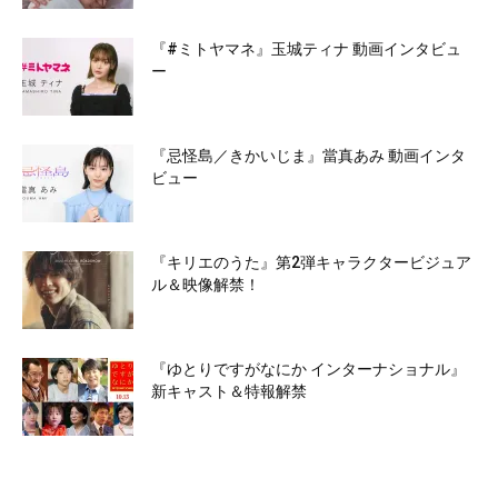
『#ミトヤマネ』玉城ティナ 動画インタビュ
ー
『忌怪島／きかいじま』當真あみ 動画インタ
ビュー
『キリエのうた』第2弾キャラクタービジュア
ル＆映像解禁！
『ゆとりですがなにか インターナショナル』
新キャスト＆特報解禁