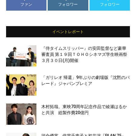
ファン
フォロワー
フォロワー
イベントレポート
『侍タイムスリッパー』の安田監督など豪華
審査員 第１９回ＴＯＨＯシネマズ学生映画祭
３月３０日(月)開催
「ガリレオ 帰還」9年ぶりの劇場版『沈黙のパ
レード』ジャパンプレミア
木村拓哉、東映70周年記念作品で綾瀬はるか
と共演 総製作費20億円
河合優実、倍賞千恵子と初共演『PLAN 75』