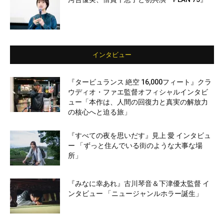
インタビュー
『タービュランス 絶空 16,000フィート』クラ
ウディオ・ファエ監督オフィシャルインタビ
ュー「本作は、人間の回復力と真実の解放力
の核心へと迫る旅」
『すべての夜を思いだす』見上 愛 インタビュ
ー 「ずっと住んでいる街のような大事な場
所」
『みなに幸あれ』古川琴音＆下津優太監督 イ
ンタビュー 「ニュージャンルホラー誕生」