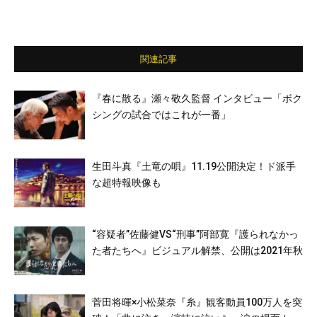
関連記事
『春に散る』瀬々敬久監督 インタビュー「ボク
シングの試合ではこれが一番」
生田斗真『土竜の唄』11.19公開決定！ド派手
な超特報映像も
“容疑者”佐藤健VS“刑事”阿部寛『護られなかっ
た者たちへ』ビジュアル解禁、公開は2021年秋
菅田将暉×小松菜奈『糸』観客動員100万人を突