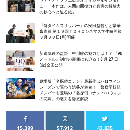
ウディオ・ファエ監督オフィシャルインタビ
ュー「本作は、人間の回復力と真実の解放力
の核心へと迫る旅」
『侍タイムスリッパー』の安田監督など豪華
審査員 第１９回ＴＯＨＯシネマズ学生映画祭
３月３０日(月)開催
新進気鋭の監督・中川駿の魅力とは！？ 『90
メートル』制作の裏側にも迫る！3 月 27 日
(金)全国公開
劇場版「名探偵コナン」最新作はハロウィン
シーズンで賑わう渋谷が舞台！ 警察学校組
メンバーも登場の『名探偵コナン ハロウィン
の花嫁』の魅力を徹底解説
15,399
57,912
43,835