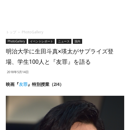
トップ
PhotoGallery
PhotoGallery
イベントレポート
ニュース
国内
明治大学に生田斗真×瑛太がサプライズ登
場、学生100人と『友罪』を語る
2018年5月14日
映画『
友罪
』特別授業（2/4）