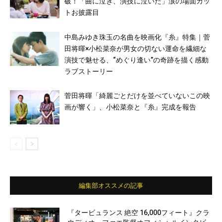
破！「曲に泣き、演技に泣いた」涙の場面カッ
トお披露目
中島みゆき珠玉の名曲を映画化『糸』特集｜菅
田将暉×小松菜奈が男女の切ない運命を繊細な
演技で魅せる、“めぐり逢い”の奇跡を描く感動
ラブストーリー
菅田将暉「綺麗ごとだけを並べていないこの映
画が響く」、小松菜奈と『糸』完成を報告
編集部オススメの記事
『タービュランス 絶空 16,000フィート』クラ