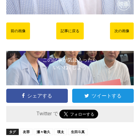
前の画像
記事に戻る
次の画像
この記事が気に入ったら
いいね ! しよう
シェアする
ツイートする
Twitter で
タグ
友罪
瀬々敬久
瑛太
生田斗真