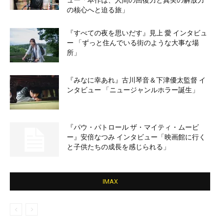
の核心へと迫る旅」
『すべての夜を思いだす』見上 愛 インタビュ
ー 「ずっと住んでいる街のような大事な場
所」
『みなに幸あれ』古川琴音＆下津優太監督 イ
ンタビュー 「ニュージャンルホラー誕生」
『パウ・パトロール ザ・マイティ・ムービ
ー』安倍なつみ インタビュー「映画館に行く
と子供たちの成長を感じられる」
IMAX