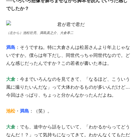
──いろいろ想像を膨らませながら脚本を読んでいった感じ
でしたか？
（左から）池松壮亮、満島真之介、大倉孝二
満島
：そうですね。特に大倉さんは松居さんより年上じゃな
いですか。僕らは年下だし、同世代っちゃ同世代なので。ど
んな感じだったんですか？この若者が書いた本は。
大倉
：今までいろんなのを見てきて、「なるほど、こういう
風に撮りたいんだな」って大体わかるものが多いんだけど…
今回はさっぱり、ちょっと分かんなかったんだよね。
池松
・
満島
：（笑）。
大倉
：でも、途中から話をしていて、「わかるからってどう
なんだ！？」って気持ちになってきて。わかんなくてもただ