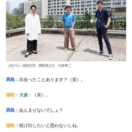
（左から）池松壮亮、満島真之介、大倉孝二
満島
：出会ったことあります？（笑）。
池松
・
大倉
：（笑）。
満島
：あんまりないでしょ？
池松
：投げ出したいと思わないしね。