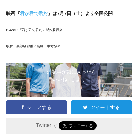
映画『
君が君で君だ
』は7
月7
日（土）より全国公開
(C)2018「君が君で君だ」製作委員会
取材：矢部紗耶香／撮影：中村好伸
この記事が気に入ったら
いいね ! しよう
シェアする
ツイートする
Twitter で