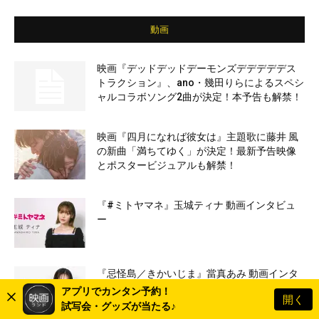
動画
映画『デッドデッドデーモンズデデデデデス
トラクション』、ano・幾田りらによるスペシ
ャルコラボソング2曲が決定！本予告も解禁！
映画『四月になれば彼女は』主題歌に藤井 風
の新曲「満ちてゆく」が決定！最新予告映像
とポスタービジュアルも解禁！
『#ミトヤマネ』玉城ティナ 動画インタビュ
ー
『忌怪島／きかいじま』當真あみ 動画インタ
ビュー
アプリでカンタン予約！
開く
試写会・グッズが当たる♪