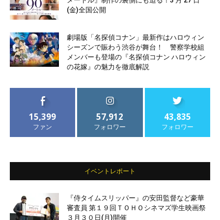
(金)全国公開
劇場版「名探偵コナン」最新作はハロウィン
シーズンで賑わう渋谷が舞台！ 警察学校組
メンバーも登場の『名探偵コナン ハロウィン
の花嫁』の魅力を徹底解説
15,399
57,912
43,835
ファン
フォロワー
フォロワー
イベントレポート
『侍タイムスリッパー』の安田監督など豪華
審査員 第１９回ＴＯＨＯシネマズ学生映画祭
３月３０日(月)開催