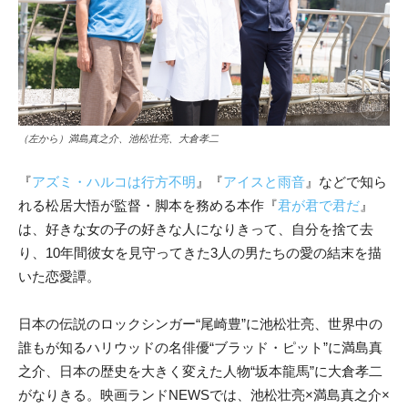
（左から）満島真之介、池松壮亮、大倉孝二
『
アズミ・ハルコは行方不明
』『
アイスと雨音
』などで知ら
れる松居大悟が監督・脚本を務める本作『
君が君で君だ
』
は、好きな女の子の好きな人になりきって、自分を捨て去
り、10年間彼女を見守ってきた3人の男たちの愛の結末を描
いた恋愛譚。
日本の伝説のロックシンガー“尾崎豊”に池松壮亮、世界中の
誰もが知るハリウッドの名俳優“ブラッド・ピット”に満島真
之介、日本の歴史を大きく変えた人物“坂本龍馬”に大倉孝二
がなりきる。映画ランドNEWSでは、池松壮亮×満島真之介×