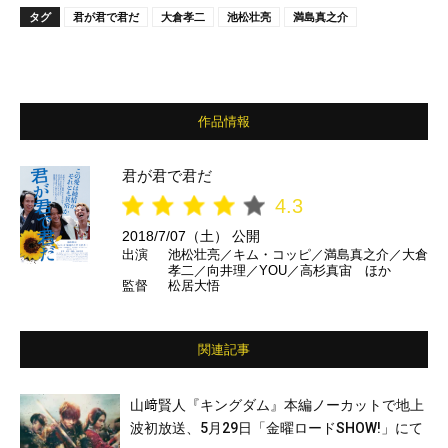
タグ
君が君で君だ
大倉孝二
池松壮亮
満島真之介
作品情報
君が君で君だ
4.3
2018/7/07（土） 公開
出演
池松壮亮／キム・コッピ／満島真之介／大倉
孝二／向井理／YOU／高杉真宙 ほか
監督
松居大悟
関連記事
山﨑賢人『キングダム』本編ノーカットで地上
波初放送、5月29日「金曜ロードSHOW!」にて