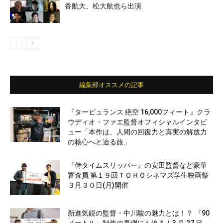
香航大、松大航也ら出演
編集部オススメの記事
『タービュランス 絶空 16,000フィート』クラ
ウディオ・ファエ監督オフィシャルインタビ
ュー「本作は、人間の回復力と真実の解放力
の核心へと迫る旅」
『侍タイムスリッパー』の安田監督など豪華
審査員 第１９回ＴＯＨＯシネマズ学生映画祭
３月３０日(月)開催
新進気鋭の監督・中川駿の魅力とは！？ 『90
メートル』制作の裏側にも迫る！3 月 27 日