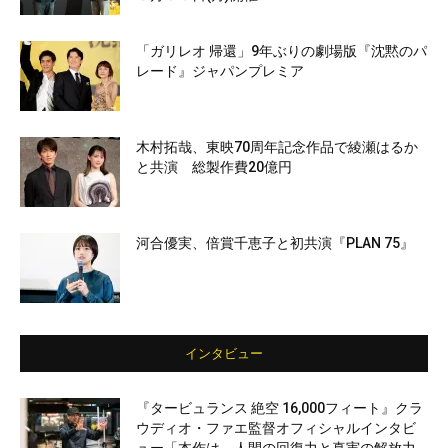
「ガリレオ 帰還」9年ぶりの劇場版『沈黙のパ
レード』ジャパンプレミア
木村拓哉、東映70周年記念作品で綾瀬はるか
と共演 総製作費20億円
河合優実、倍賞千恵子と初共演『PLAN 75』
インタビュー
『タービュランス 絶空 16,000フィート』クラ
ウディオ・ファエ監督オフィシャルインタビ
ュー「本作は、人間の回復力と真実の解放力