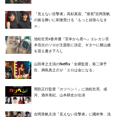
『見えない目撃者』高杉真宙、“座長”吉岡里帆
の振る舞いに刺激受ける「もっと頑張らなき
ゃ」
池松壮亮×蒼井優『宮本から君へ』エレカシ宮
本浩次のソロが主題歌に決定、ギターに横山健
を迎え書き下ろし
山田孝之主演のNetflix「全裸監督」第二弾予
告、満島真之介が「エロは金になる」
周防正行監督『カツベン！』に池松壮亮、成
河、酒井美紀、山本耕史が出演
吉岡里帆主演『見えない目撃者』に國村隼、浅