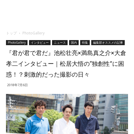
トップ
PhotoGallery
PhotoGallery
インタビュー
ニュース
国内
特集
編集部オススメの記事
『君が君で君だ』池松壮亮×満島真之介×大倉
孝二インタビュー｜松居大悟の“独創性”に困
惑！？刺激的だった撮影の日々
2018年7月6日