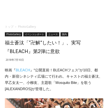
トップ
PhotoGallery
PhotoGallery
イベントレポート
ニュース
国内
福士蒼汰「“卍解”したい！」、実写
『BLEACH』第2弾に意欲
2018年7月10日
映画『
BLEACH
』“公開直前！BLEACHフェス”が10日、都
内・新宿シネシティ広場にて行われ、キャストの福士蒼汰、
早乙女太一、小柳友、主題歌「Mosquito Bite」を歌う
[ALEXANDROS]が登壇した。