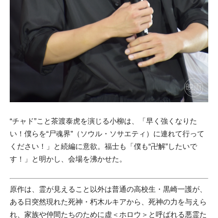
“チャド”こと茶渡泰虎を演じる小柳は、「早く強くなりた
い！僕らを“尸魂界”（ソウル・ソサエティ）に連れて行って
ください！」と続編に意欲。福士も「僕も“卍解”したいで
す！」と明かし、会場を沸かせた。
原作は、霊が見えること以外は普通の高校生・黒崎一護が、
ある日突然現れた死神・朽木ルキアから、死神の力を与えら
れ、家族や仲間たちのために虚＜ホロウ＞と呼ばれる悪霊た