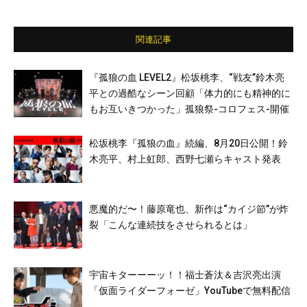
関連記事
『孤狼の血 LEVEL2』松坂桃李、“戦友”鈴木亮
平との過酷なシーン回顧「体力的にも精神的に
もお互いきつかった」孤狼祭-コロフェス-開催
松坂桃李『孤狼の血』続編、8月20日公開！鈴
木亮平、村上虹郎、西野七瀬らキャスト発表
悪魔的だ〜！藤原竜也、新作は“カイジ節”が炸
裂「こんな連続技をさせられるとは」
宇宙キターーーッ！！福士蒼汰＆吉沢亮出演
「仮面ライダーフォーゼ」YouTubeで無料配信