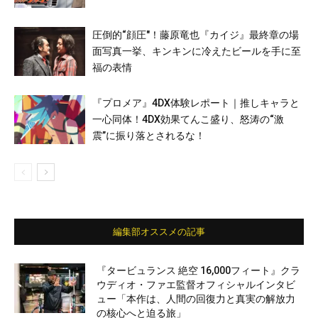
圧倒的“顔圧″！藤原竜也『カイジ』最終章の場
面写真一挙、キンキンに冷えたビールを手に至
福の表情
『プロメア』4DX体験レポート｜推しキャラと
一心同体！4DX効果てんこ盛り、怒涛の“激
震”に振り落とされるな！
編集部オススメの記事
『タービュランス 絶空 16,000フィート』クラ
ウディオ・ファエ監督オフィシャルインタビ
ュー「本作は、人間の回復力と真実の解放力
の核心へと迫る旅」