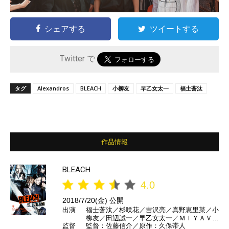
シェアする
ツイートする
Twitter で
タグ
Alexandros
BLEACH
⼩柳友
早乙女太一
福士蒼汰
作品情報
BLEACH
4.0
2018/7/20(金) 公開
出演
福士蒼汰／杉咲花／吉沢亮／真野恵里菜／小
柳友／田辺誠一／早乙女太一／ＭＩＹＡＶＩ
監督
監督：佐藤信介／原作：久保帯人
／長澤まさみ／江口洋介 ほか