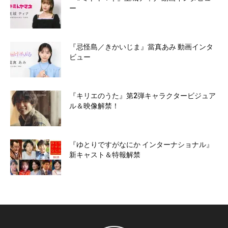
ー
『忌怪島／きかいじま』當真あみ 動画インタ
ビュー
『キリエのうた』第2弾キャラクタービジュア
ル＆映像解禁！
『ゆとりですがなにか インターナショナル』
新キャスト＆特報解禁