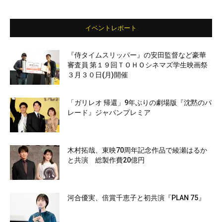
イベントレポート
『侍タイムスリッパー』の安田監督など豪華
審査員 第１９回ＴＯＨＯシネマズ学生映画祭
３月３０日(月)開催
「ガリレオ 帰還」9年ぶりの劇場版『沈黙のパ
レード』ジャパンプレミア
木村拓哉、東映70周年記念作品で綾瀬はるか
と共演 総製作費20億円
河合優実、倍賞千恵子と初共演『PLAN 75』