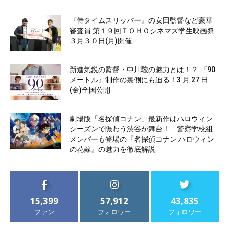
『侍タイムスリッパー』の安田監督など豪華
審査員 第１９回ＴＯＨＯシネマズ学生映画祭
３月３０日(月)開催
新進気鋭の監督・中川駿の魅力とは！？ 『90
メートル』制作の裏側にも迫る！3 月 27 日
(金)全国公開
劇場版「名探偵コナン」最新作はハロウィン
シーズンで賑わう渋谷が舞台！ 警察学校組
メンバーも登場の『名探偵コナン ハロウィン
の花嫁』の魅力を徹底解説
15,399
57,912
43,835
ファン
フォロワー
フォロワー