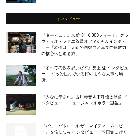
インタビュー
『タービュランス 絶空 16,000フィート』クラ
ウディオ・ファエ監督オフィシャルインタビ
ュー「本作は、人間の回復力と真実の解放力
の核心へと迫る旅」
『すべての夜を思いだす』見上 愛 インタビュ
ー 「ずっと住んでいる街のような大事な場
所」
『みなに幸あれ』古川琴音＆下津優太監督 イ
ンタビュー 「ニュージャンルホラー誕生」
『パウ・パトロール ザ・マイティ・ムービ
ー』安倍なつみ インタビュー「映画館に行く