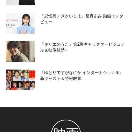
『忌怪島／きかいじま』當真あみ 動画インタ
ビュー
『キリエのうた』第2弾キャラクタービジュア
ル＆映像解禁！
『ゆとりですがなにか インターナショナル』
新キャスト＆特報解禁