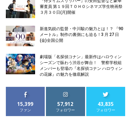
『侍タイムスリッパー』の安田監督など豪華
審査員 第１９回ＴＯＨＯシネマズ学生映画祭
３月３０日(月)開催
新進気鋭の監督・中川駿の魅力とは！？ 『90
メートル』制作の裏側にも迫る！3 月 27 日
(金)全国公開
劇場版「名探偵コナン」最新作はハロウィン
シーズンで賑わう渋谷が舞台！ 警察学校組
メンバーも登場の『名探偵コナン ハロウィン
の花嫁』の魅力を徹底解説
15,399
57,912
43,835
ファン
フォロワー
フォロワー