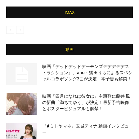
IMAX
動画
映画『デッドデッドデーモンズデデデデデス
トラクション』、ano・幾田りらによるスペシ
ャルコラボソング2曲が決定！本予告も解禁！
映画『四月になれば彼女は』主題歌に藤井 風
の新曲「満ちてゆく」が決定！最新予告映像
とポスタービジュアルも解禁！
『#ミトヤマネ』玉城ティナ 動画インタビュ
ー