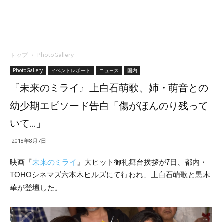
トップ
PhotoGallery
PhotoGallery
イベントレポート
ニュース
国内
『未来のミライ』上白石萌歌、姉・萌音との
幼少期エピソード告白「傷がほんのり残って
いて…」
2018年8月7日
映画『
未来のミライ
』大ヒット御礼舞台挨拶が7日、都内・
TOHOシネマズ六本木ヒルズにて行われ、上白石萌歌と黒木
華が登壇した。