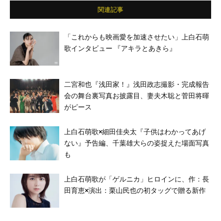
関連記事
「これからも映画愛を加速させたい」上白石萌
歌インタビュー 『アキラとあきら』
二宮和也『浅田家！』浅田政志撮影・完成報告
会の舞台裏写真お披露目、妻夫木聡と菅田将暉
がピース
上白石萌歌×細田佳央太『子供はわかってあげ
ない』予告編、千葉雄大らの姿捉えた場面写真
も
上白石萌歌が「ゲルニカ」ヒロインに、作：長
田育恵×演出：栗山民也の初タッグで贈る新作