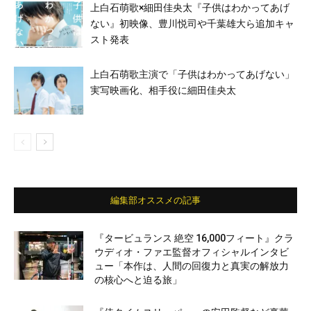
上白石萌歌×細田佳央太『子供はわかってあげ
ない』初映像、豊川悦司や千葉雄大ら追加キャ
スト発表
上白石萌歌主演で「子供はわかってあげない」
実写映画化、相手役に細田佳央太
編集部オススメの記事
『タービュランス 絶空 16,000フィート』クラ
ウディオ・ファエ監督オフィシャルインタビ
ュー「本作は、人間の回復力と真実の解放力
の核心へと迫る旅」