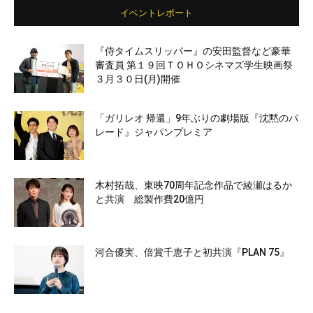
イベントレポート
『侍タイムスリッパー』の安田監督など豪華
審査員 第１９回ＴＯＨＯシネマズ学生映画祭
３月３０日(月)開催
「ガリレオ 帰還」9年ぶりの劇場版『沈黙のパ
レード』ジャパンプレミア
木村拓哉、東映70周年記念作品で綾瀬はるか
と共演 総製作費20億円
河合優実、倍賞千恵子と初共演『PLAN 75』