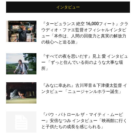
インタビュー
『タービュランス 絶空 16,000フィート』クラ
ウディオ・ファエ監督オフィシャルインタビ
ュー「本作は、人間の回復力と真実の解放力
の核心へと迫る旅」
『すべての夜を思いだす』見上 愛 インタビュ
ー 「ずっと住んでいる街のような大事な場
所」
『みなに幸あれ』古川琴音＆下津優太監督 イ
ンタビュー 「ニュージャンルホラー誕生」
『パウ・パトロール ザ・マイティ・ムービ
ー』安倍なつみ インタビュー「映画館に行く
と子供たちの成長を感じられる」