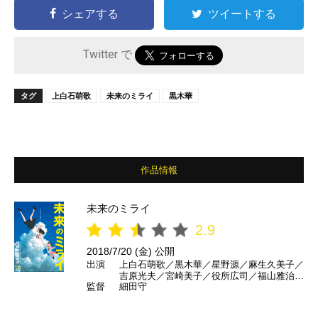
シェアする
ツイートする
Twitter で
タグ
上白石萌歌
未来のミライ
黒木華
作品情報
未来のミライ
2.9
2018/7/20 (金) 公開
出演
上白石萌歌／黒木華／星野源／麻生久美子／
吉原光夫／宮崎美子／役所広司／福山雅治
監督
細田守
ほか