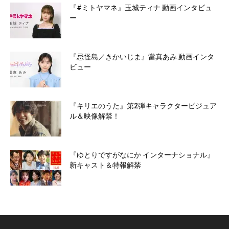
『#ミトヤマネ』玉城ティナ 動画インタビュ
ー
『忌怪島／きかいじま』當真あみ 動画インタ
ビュー
『キリエのうた』第2弾キャラクタービジュア
ル＆映像解禁！
『ゆとりですがなにか インターナショナル』
新キャスト＆特報解禁