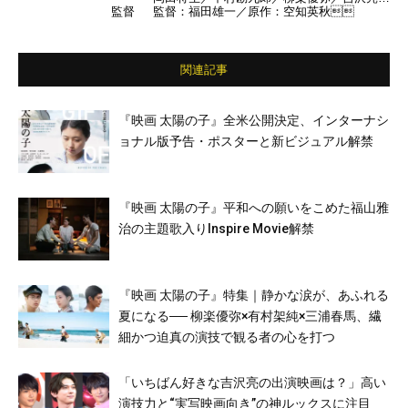
監督
監督：福田雄一／原作：空知英秋
勝地涼／夏菜／佐藤二朗／ムロツヨシ／キム
ラ緑子／堤真一／堂本剛 ほか
関連記事
『映画 太陽の子』全米公開決定、インターナシ
ョナル版予告・ポスターと新ビジュアル解禁
『映画 太陽の子』平和への願いをこめた福山雅
治の主題歌入りInspire Movie解禁
『映画 太陽の子』特集｜静かな涙が、あふれる
夏になる── 柳楽優弥×有村架純×三浦春馬、繊
細かつ迫真の演技で観る者の心を打つ
「いちばん好きな吉沢亮の出演映画は？」高い
演技力と“実写映画向き”の神ルックスに注目