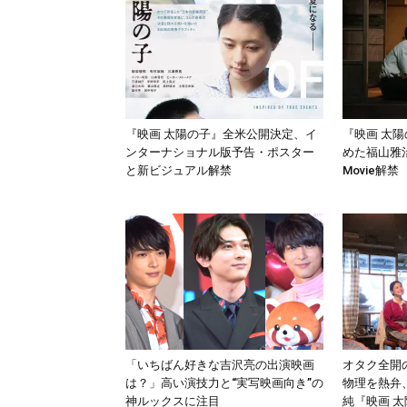
『映画 太陽の子』全米公開決定、イ
『映画 太
ンターナショナル版予告・ポスター
めた福山雅治
と新ビジュアル解禁
Movie解禁
「いちばん好きな吉沢亮の出演映画
オタク全開
は？」高い演技力と“実写映画向き”の
物理を熱弁
神ルックスに注目
純『映画 