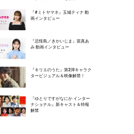
『#ミトヤマネ』玉城ティナ 動
画インタビュー
『忌怪島／きかいじま』當真あ
み 動画インタビュー
『キリエのうた』第2弾キャラク
タービジュアル＆映像解禁！
『ゆとりですがなにか インター
ナショナル』新キャスト＆特報
解禁