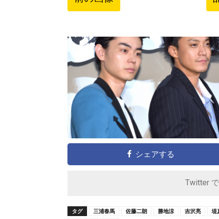
シェアする
Twitter 
タグ
三浦春馬
佐藤二朗
勝地涼
吉沢亮
堤