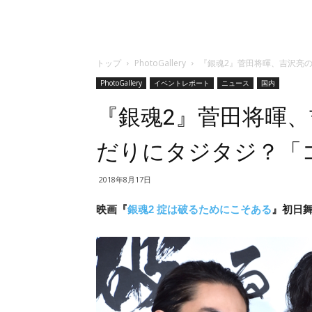
トップ
PhotoGallery
『銀魂2』菅田将暉、吉沢亮の
PhotoGallery
イベントレポート
ニュース
国内
『銀魂2』菅田将暉、
だりにタジタジ？「
2018年8月17日
映画『
銀魂2 掟は破るためにこそある
』初日舞