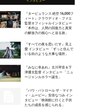
インタビュー
『タービュランス 絶空 16,000フ
ィート』クラウディオ・ファエ
監督オフィシャルインタビュー
「本作は、人間の回復力と真実
の解放力の核心へと迫る旅」
『すべての夜を思いだす』見上
愛 インタビュー 「ずっと住んで
いる街のような大事な場所」
『みなに幸あれ』古川琴音＆下
津優太監督 インタビュー 「ニュ
ージャンルホラー誕生」
『パウ・パトロール ザ・マイテ
ィ・ムービー』安倍なつみ イン
タビュー「映画館に行くと子供
たちの成長を感じられる」