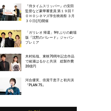
『侍タイムスリッパー』の安田
監督など豪華審査員 第１９回Ｔ
ＯＨＯシネマズ学生映画祭 ３月
３０日(月)開催
「ガリレオ 帰還」9年ぶりの劇場
版『沈黙のパレード』ジャパン
プレミア
木村拓哉、東映70周年記念作品
で綾瀬はるかと共演 総製作費
20億円
河合優実、倍賞千恵子と初共演
『PLAN 75』