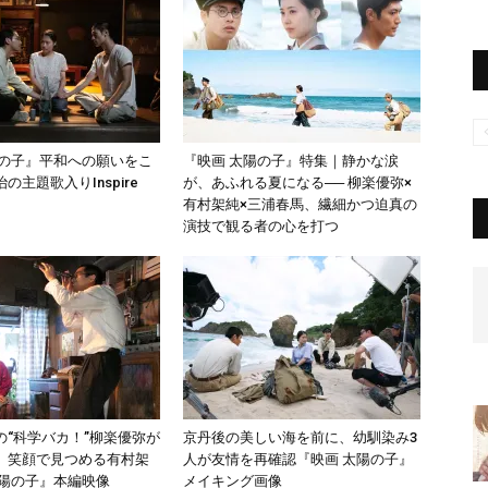
陽の子』平和への願いをこ
『映画 太陽の子』特集｜静かな涙
の主題歌入りInspire
が、あふれる夏になる── 柳楽優弥×
有村架純×三浦春馬、繊細かつ迫真の
演技で観る者の心を打つ
の“科学バカ！”柳楽優弥が
京丹後の美しい海を前に、幼馴染み3
、笑顔で見つめる有村架
人が友情を再確認『映画 太陽の子』
太陽の子』本編映像
メイキング画像