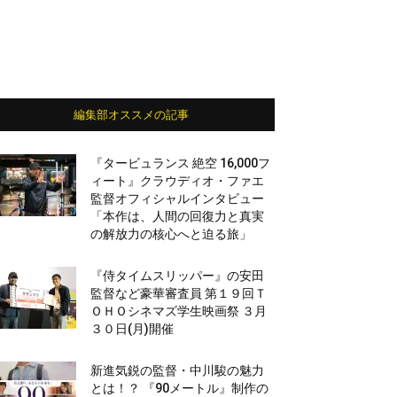
編集部オススメの記事
『タービュランス 絶空 16,000フ
ィート』クラウディオ・ファエ
監督オフィシャルインタビュー
「本作は、人間の回復力と真実
の解放力の核心へと迫る旅」
『侍タイムスリッパー』の安田
監督など豪華審査員 第１９回Ｔ
ＯＨＯシネマズ学生映画祭 ３月
３０日(月)開催
新進気鋭の監督・中川駿の魅力
とは！？ 『90メートル』制作の