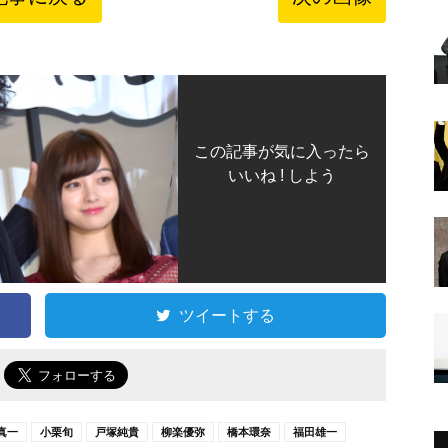
この記事が気に入ったら
いいね ! しよう
ツイートする
で
真一
小栗旬
戸塚純貴
柳楽優弥
橋本環奈
福田雄一