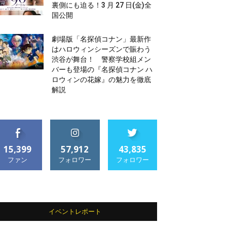
裏側にも迫る！3 月 27 日(金)全
国公開
劇場版「名探偵コナン」最新作
はハロウィンシーズンで賑わう
渋谷が舞台！ 警察学校組メン
バーも登場の『名探偵コナン ハ
ロウィンの花嫁』の魅力を徹底
解説
15,399
57,912
43,835
ファン
フォロワー
フォロワー
イベントレポート