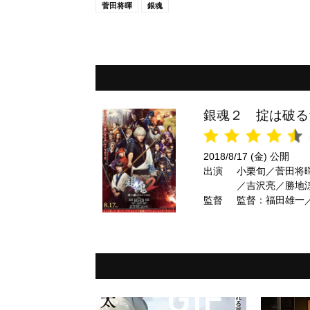
菅田将暉
銀魂
銀魂２ 掟は破る
2018/8/17 (金) 公開
出演
小栗旬／菅田将
／吉沢亮／勝地
監督
剛 ほか
監督：福田雄一