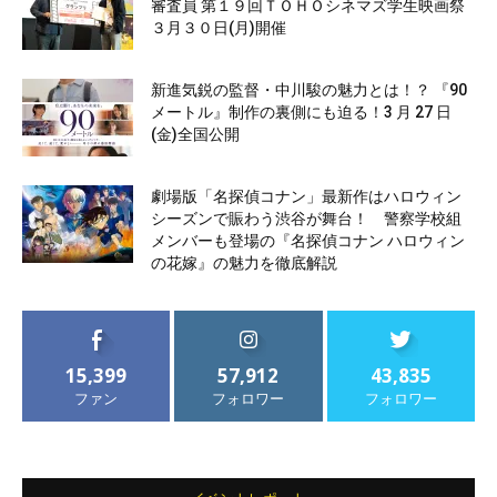
審査員 第１９回ＴＯＨＯシネマズ学生映画祭
３月３０日(月)開催
新進気鋭の監督・中川駿の魅力とは！？ 『90
メートル』制作の裏側にも迫る！3 月 27 日
(金)全国公開
劇場版「名探偵コナン」最新作はハロウィン
シーズンで賑わう渋谷が舞台！ 警察学校組
メンバーも登場の『名探偵コナン ハロウィン
の花嫁』の魅力を徹底解説
15,399
57,912
43,835
ファン
フォロワー
フォロワー