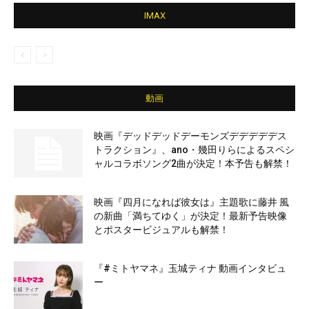
IMAX
動画
映画『デッドデッドデーモンズデデデデデス
トラクション』、ano・幾田りらによるスペシ
ャルコラボソング2曲が決定！本予告も解禁！
映画『四月になれば彼女は』主題歌に藤井 風
の新曲「満ちてゆく」が決定！最新予告映像
とポスタービジュアルも解禁！
『#ミトヤマネ』玉城ティナ 動画インタビュ
ー