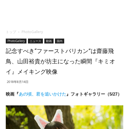
トップ
PhotoGallery
PhotoGallery
ニュース
動画
国内
記念すべき“ファーストバリカン”は齋藤飛
鳥、山田裕貴が坊主になった瞬間『キミオ
イ』メイキング映像
2018年8月14日
映画『
あの頃、君を追いかけた
』フォトギャラリー（5/27）