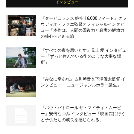
インタビュー
『タービュランス 絶空 16,000フィート』クラ
ウディオ・ファエ監督オフィシャルインタビ
ュー「本作は、人間の回復力と真実の解放力
の核心へと迫る旅」
『すべての夜を思いだす』見上 愛 インタビュ
ー 「ずっと住んでいる街のような大事な場
所」
『みなに幸あれ』古川琴音＆下津優太監督 イ
ンタビュー 「ニュージャンルホラー誕生」
『パウ・パトロール ザ・マイティ・ムービ
ー』安倍なつみ インタビュー「映画館に行く
と子供たちの成長を感じられる」