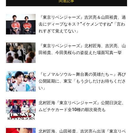
関連記事
『東京リベンジャーズ』吉沢亮＆山田裕貴、過
去にディープなキス？“イケメンですね”「言わ
れすぎて覚えてない」
『東京リベンジャーズ』北村匠海、吉沢亮、山
田裕貴、今田美桜らの姿捉えた場面写真一挙
『ヒノマルソウル～舞台裏の英雄たち～』再び
公開延期に、東宝「もう少しだけお待ちくださ
い」
北村匠海『東京リベンジャーズ』公開日決定、
ムビチケカード全10種の順次発売も
北村匠海、山田裕貴、吉沢亮ら出演『東京リベ