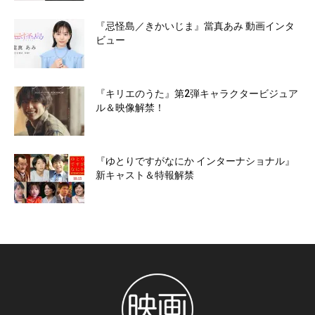
『忌怪島／きかいじま』當真あみ 動画インタ
ビュー
『キリエのうた』第2弾キャラクタービジュア
ル＆映像解禁！
『ゆとりですがなにか インターナショナル』
新キャスト＆特報解禁