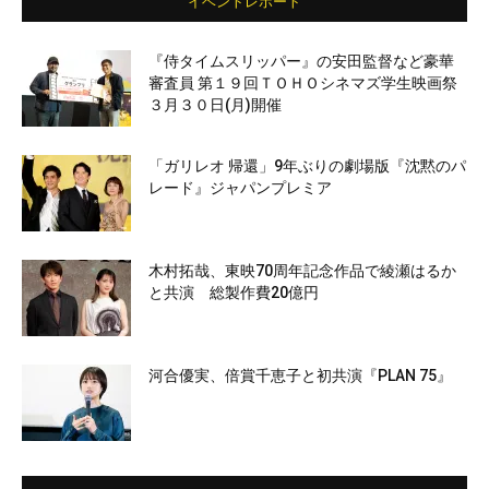
イベントレポート
『侍タイムスリッパー』の安田監督など豪華
審査員 第１９回ＴＯＨＯシネマズ学生映画祭
３月３０日(月)開催
「ガリレオ 帰還」9年ぶりの劇場版『沈黙のパ
レード』ジャパンプレミア
木村拓哉、東映70周年記念作品で綾瀬はるか
と共演 総製作費20億円
河合優実、倍賞千恵子と初共演『PLAN 75』