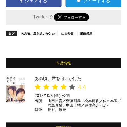
シェアする
ツイートする
Twitter で
タグ
あの頃、君を追いかけた
山田裕貴
齋藤飛鳥
作品情報
あの頃、君を追いかけた
4.4
2018/10/5 (金) 公開
出演
山田裕貴／齋藤飛鳥／松本穂香／佐久本宝／
國島直希／中田圭祐／遊佐亮介 ほか
監督
長谷川康夫