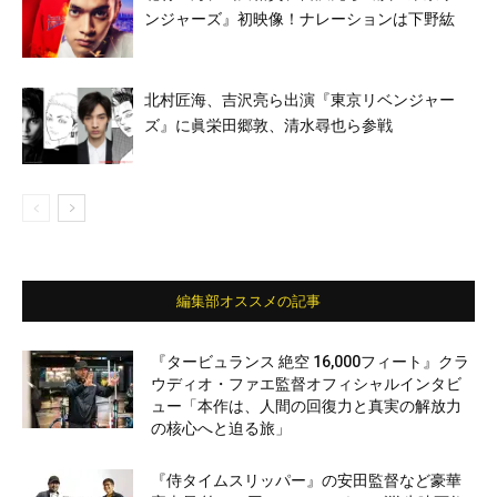
ンジャーズ』初映像！ナレーションは下野紘
北村匠海、吉沢亮ら出演『東京リベンジャー
ズ』に眞栄田郷敦、清水尋也ら参戦
編集部オススメの記事
『タービュランス 絶空 16,000フィート』クラ
ウディオ・ファエ監督オフィシャルインタビ
ュー「本作は、人間の回復力と真実の解放力
の核心へと迫る旅」
『侍タイムスリッパー』の安田監督など豪華