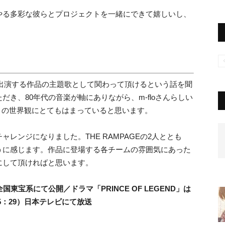
やる多彩な彼らとプロジェクトを一緒にできて嬉しいし、
分が出演する作品の主題歌として関わって頂けるという話を聞
き、80年代の音楽が軸にありながら、m-floさんらしい
END」の世界観にとてもはまっていると思います。
レンジになりました。THE RAMPAGEの2人ととも
うに感じます。作品に登場する各チームの雰囲気にあった
にして頂ければと思います。
春に全国東宝系にて公開／
ドラマ「PRINCE OF LEGEND」は
25：29）日本テレビにて放送