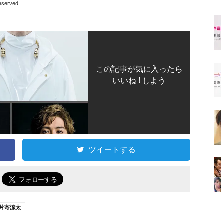
served.
この記事が気に入ったら
いいね ! しよう
ツイートする
で
片寄涼太