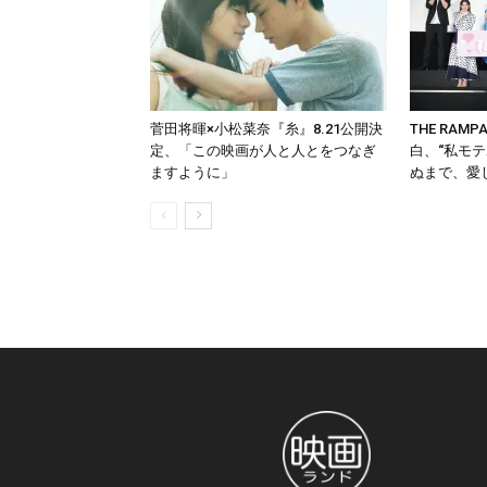
菅田将暉×小松菜奈『糸』8.21公開決
THE RAM
定、「この映画が人と人とをつなぎ
白、“私モ
ますように」
ぬまで、愛