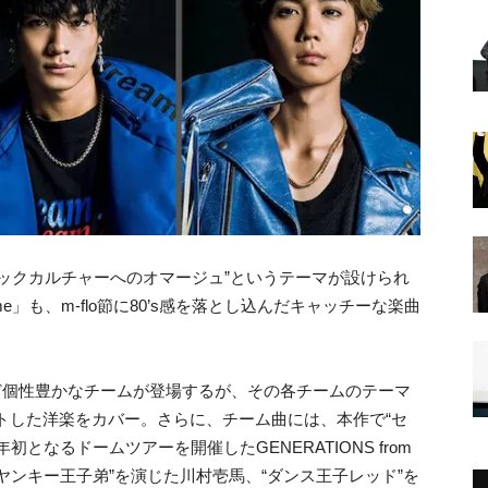
ジックカルチャーへのオマージュ”というテーマが設けられ
f me」も、m-flo節に80’s感を落とし込んだキャッチーな楽曲
など個性豊かなチームが登場するが、その各チームのテーマ
ヒットした洋楽をカバー。さらに、チーム曲には、本作で“セ
となるドームツアーを開催したGENERATIONS from
く“ヤンキー王子弟”を演じた川村壱馬、“ダンス王子レッド”を