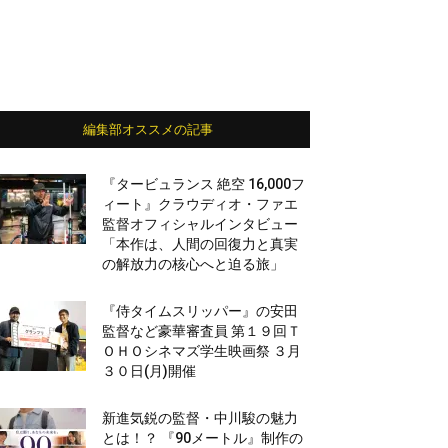
編集部オススメの記事
『タービュランス 絶空 16,000フ
ィート』クラウディオ・ファエ
監督オフィシャルインタビュー
「本作は、人間の回復力と真実
の解放力の核心へと迫る旅」
『侍タイムスリッパー』の安田
監督など豪華審査員 第１９回Ｔ
ＯＨＯシネマズ学生映画祭 ３月
３０日(月)開催
新進気鋭の監督・中川駿の魅力
とは！？ 『90メートル』制作の