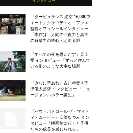
インタビュー
『タービュランス 絶空 16,000フ
ィート』クラウディオ・ファエ
監督オフィシャルインタビュー
「本作は、人間の回復力と真実
の解放力の核心へと迫る旅」
『すべての夜を思いだす』見上
愛 インタビュー 「ずっと住んで
いる街のような大事な場所」
『みなに幸あれ』古川琴音＆下
津優太監督 インタビュー 「ニュ
ージャンルホラー誕生」
『パウ・パトロール ザ・マイテ
ィ・ムービー』安倍なつみ イン
タビュー「映画館に行くと子供
たちの成長を感じられる」