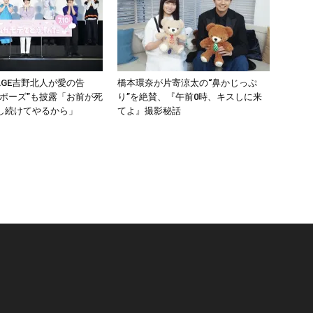
PAGE吉野北人が愛の告
橋本環奈が片寄涼太の“鼻かじっぷ
テポーズ”も披露「お前が死
り”を絶賛、『午前0時、キスしに来
し続けてやるから」
てよ』撮影秘話