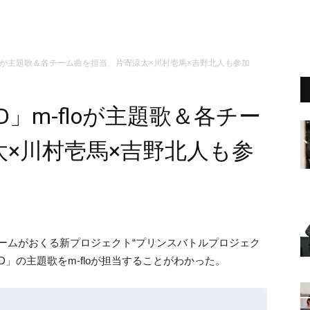
D」m-floが主題歌＆各チーム曲を担当、片寄涼太×川村壱馬×吉野北人も参加
GEND」m-floが主題歌＆各チー
×川村壱馬×吉野北人も参
Xチームがおくる新プロジェクト“プリンスバトルプロジェク
END」の主題歌をm-floが担当することがわかった。