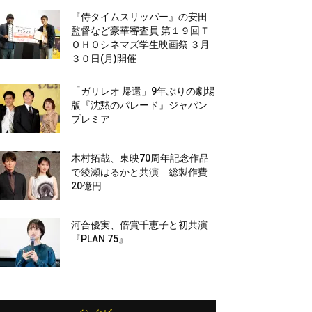
『侍タイムスリッパー』の安田
監督など豪華審査員 第１９回Ｔ
ＯＨＯシネマズ学生映画祭 ３月
３０日(月)開催
「ガリレオ 帰還」9年ぶりの劇場
版『沈黙のパレード』ジャパン
プレミア
木村拓哉、東映70周年記念作品
で綾瀬はるかと共演 総製作費
20億円
河合優実、倍賞千恵子と初共演
『PLAN 75』