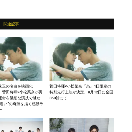
関連記事
珠玉の名曲を映画化
菅田将暉×小松菜奈『糸』1日限定の
｜菅田将暉×小松菜奈が男
特別先行上映が決定、8月12日に全国
運命を繊細な演技で魅せ
350館にて
り逢い”の奇跡を描く感動ラ
ー