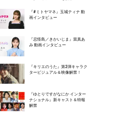
『#ミトヤマネ』玉城ティナ 動
画インタビュー
『忌怪島／きかいじま』當真あ
み 動画インタビュー
『キリエのうた』第2弾キャラク
タービジュアル＆映像解禁！
『ゆとりですがなにか インター
ナショナル』新キャスト＆特報
解禁