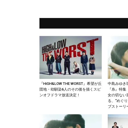
『HiGH&LOW THE WORST』希望が丘
中島みゆき
団地・幼馴染6人のその後を描くスピ
『糸』特集
ンオフドラマ放送決定！
女の切ない
る、“めぐ
ブストーリ