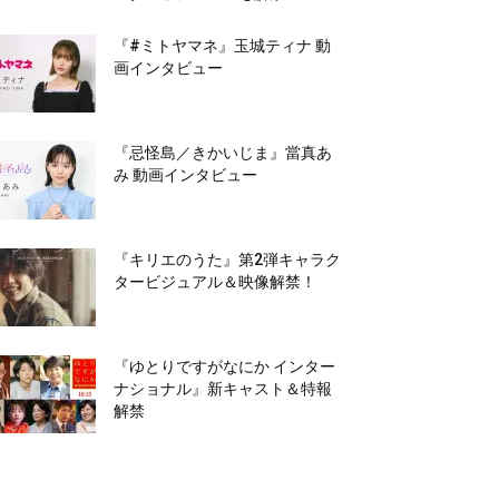
『#ミトヤマネ』玉城ティナ 動
画インタビュー
『忌怪島／きかいじま』當真あ
み 動画インタビュー
『キリエのうた』第2弾キャラク
タービジュアル＆映像解禁！
『ゆとりですがなにか インター
ナショナル』新キャスト＆特報
解禁