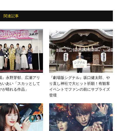
関連記事
園』永野芽郁、広瀬アリ
『劇場版シグナル』坂口健太郎、や
あいあい「スカッとして
り直し神社で大ヒット祈願！有観客
ヤが晴れる作品」
イベントでファンの前にサプライズ
登壇