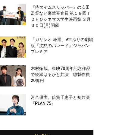
『侍タイムスリッパー』の安田
監督など豪華審査員 第１９回Ｔ
ＯＨＯシネマズ学生映画祭 ３月
３０日(月)開催
「ガリレオ 帰還」9年ぶりの劇場
版『沈黙のパレード』ジャパン
プレミア
木村拓哉、東映70周年記念作品
で綾瀬はるかと共演 総製作費
20億円
河合優実、倍賞千恵子と初共演
『PLAN 75』