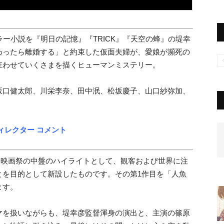
ラー小説を『明日の記憶』『TRICK』『天空の蜂』の堤幸
わったら離婚する」と約束した仮面夫婦が、愛娘が瀕死の
狂わせていくさまを描くヒューマンミステリー。
坂口健太郎、川栄李奈、田中泯、松坂慶子、山口紗弥加、
ィレクター コメント
国際映画祭の中盤のハイライトとして、観客および世界に注
とを目的として新設したものです。その第1作目を「人魚
ます。
マを扱いながらも、堤幸彦監督渾身の演出と、主演の篠原