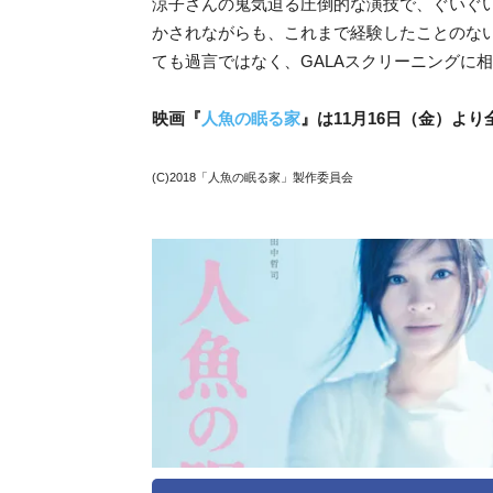
涼子さんの鬼気迫る圧倒的な演技で、ぐいぐ
かされながらも、これまで経験したことのな
ても過言ではなく、GALAスクリーニングに
映画『
人魚の眠る家
』は11月16日（金）より
(C)2018「人魚の眠る家」製作委員会