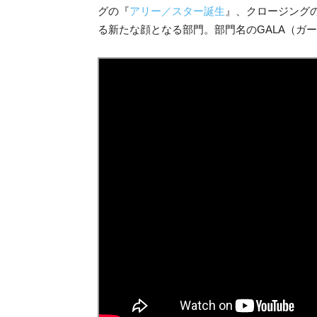
グの『
アリー／スター誕生
』、クロージング
る新たな顔となる部門。部門名のGALA（ガ