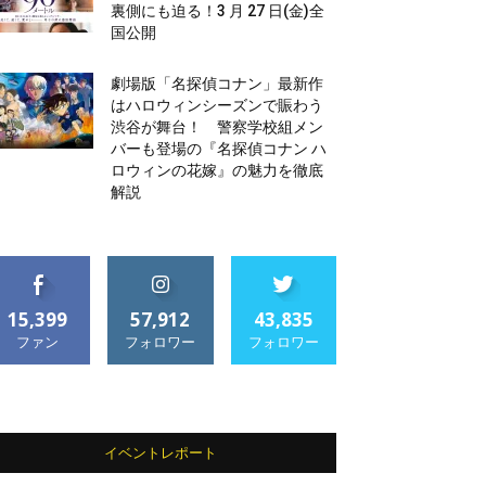
裏側にも迫る！3 月 27 日(金)全
国公開
劇場版「名探偵コナン」最新作
はハロウィンシーズンで賑わう
渋谷が舞台！ 警察学校組メン
バーも登場の『名探偵コナン ハ
ロウィンの花嫁』の魅力を徹底
解説
15,399
57,912
43,835
ファン
フォロワー
フォロワー
イベントレポート