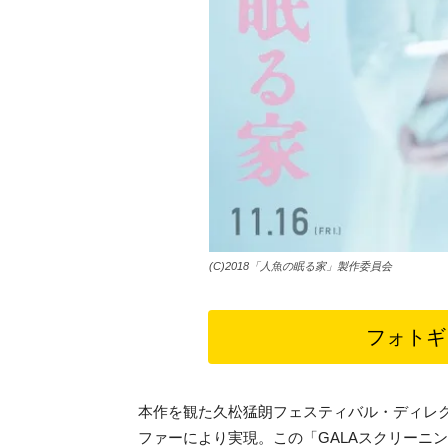
(C)2018「人魚の眠る家」製作委員会
フォトギ
本作を観た久松猛朗フェスティバル・ディレ
ファーにより実現。この「GALAスクリーニ