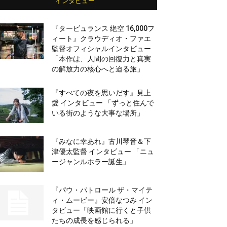
インタビュー
『タービュランス 絶空 16,000フ
ィート』クラウディオ・ファエ
監督オフィシャルインタビュー
「本作は、人間の回復力と真実
の解放力の核心へと迫る旅」
『すべての夜を思いだす』見上
愛 インタビュー 「ずっと住んで
いる街のような大事な場所」
『みなに幸あれ』古川琴音＆下
津優太監督 インタビュー 「ニュ
ージャンルホラー誕生」
『パウ・パトロール ザ・マイテ
ィ・ムービー』安倍なつみ イン
タビュー「映画館に行くと子供
たちの成長を感じられる」