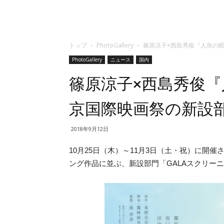
トップ
PhotoGallery
篠原涼子×西島秀俊『人魚の
PhotoGallery
ニュース
国内
篠原涼子×西島秀俊『
京国際映画祭の新設
2018年9月12日
10月25日（木）～11月3日（土・祝）に開
ング作品に並ぶ、新設部門「GALAスクリー