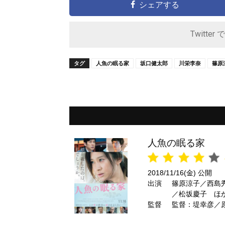
シェアする
Twitter 
タグ
人魚の眠る家
坂口健太郎
川栄李奈
篠原
人魚の眠る家
2018/11/16(金) 公開
出演
篠原涼子／西島
／松坂慶子 ほ
監督
監督：堤幸彦／