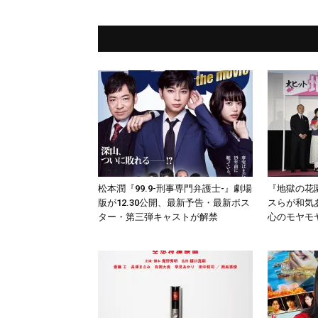
松本潤『99.9-刑事専門弁護士-』劇場
『地獄の花
版が12.30公開、最新予告・最新ポス
スらが和気
ター・第三弾キャストが解禁
心のモヤモ