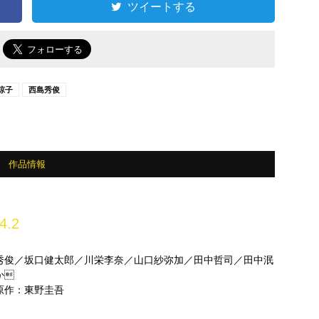
ツイートする
で
涼子
西島秀俊
作品情報
4.2
秀俊／坂口健太郎／川栄李奈／山口紗弥加／田中哲司／田中泯
か
原作：東野圭吾