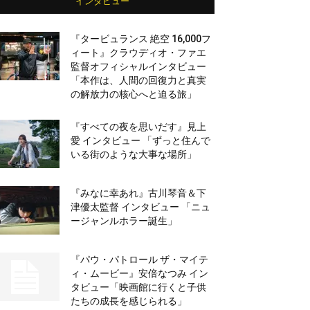
インタビュー
『タービュランス 絶空 16,000フ
ィート』クラウディオ・ファエ
監督オフィシャルインタビュー
「本作は、人間の回復力と真実
の解放力の核心へと迫る旅」
『すべての夜を思いだす』見上
愛 インタビュー 「ずっと住んで
いる街のような大事な場所」
『みなに幸あれ』古川琴音＆下
津優太監督 インタビュー 「ニュ
ージャンルホラー誕生」
『パウ・パトロール ザ・マイテ
ィ・ムービー』安倍なつみ イン
タビュー「映画館に行くと子供
たちの成長を感じられる」