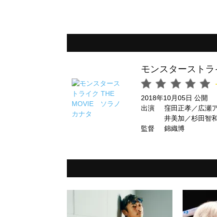
モンスターストライ
2018年10月05日 公開
出演
窪田正孝／広瀬
井美加／杉田智
監督
錦織博