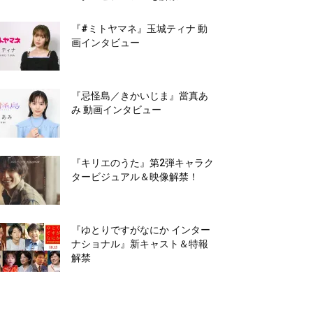
『#ミトヤマネ』玉城ティナ 動
画インタビュー
『忌怪島／きかいじま』當真あ
み 動画インタビュー
『キリエのうた』第2弾キャラク
タービジュアル＆映像解禁！
『ゆとりですがなにか インター
ナショナル』新キャスト＆特報
解禁