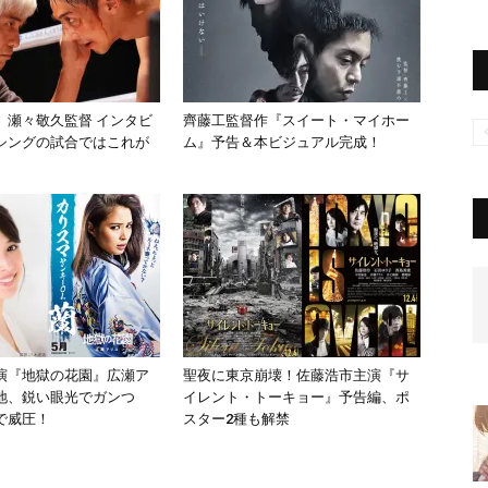
』瀬々敬久監督 インタビ
齊藤工監督作『スイート・マイホー
シングの試合ではこれが
ム』予告＆本ビジュアル完成！
演『地獄の花園』広瀬ア
聖夜に東京崩壊！佐藤浩市主演『サ
地、鋭い眼光でガンつ
イレント・トーキョー』予告編、ポ
で威圧！
スター2種も解禁