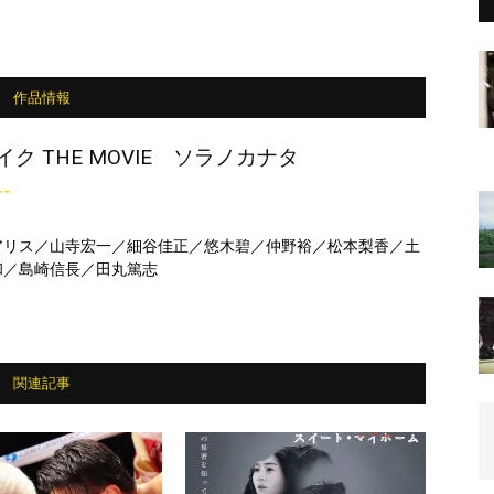
作品情報
ク THE MOVIE ソラノカナタ
--
アリス／山寺宏一／細谷佳正／悠木碧／仲野裕／松本梨香／土
和／島崎信長／田丸篤志
関連記事