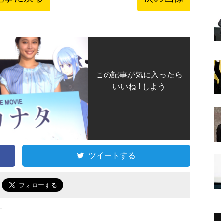
この記事が気に入ったら
いいね ! しよう
ツイートする
で