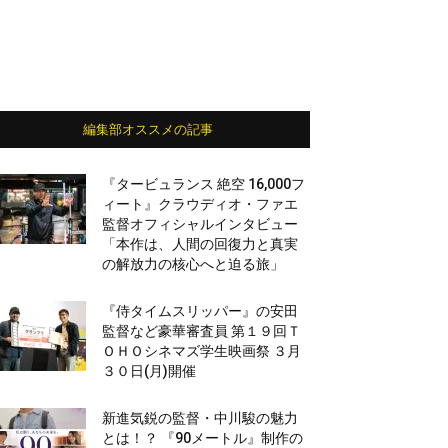
編集部オススメの記事
『タービュランス 絶空 16,000フ
ィート』クラウディオ・ファエ
監督オフィシャルインタビュー
「本作は、人間の回復力と真実
の解放力の核心へと迫る旅」
『侍タイムスリッパー』の安田
監督など豪華審査員 第１９回Ｔ
ＯＨＯシネマズ学生映画祭 ３月
３０日(月)開催
新進気鋭の監督・中川駿の魅力
とは！？ 『90メートル』制作の