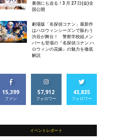
裏側にも迫る！3 月 27 日(金)全
国公開
劇場版「名探偵コナン」最新作
はハロウィンシーズンで賑わう
渋谷が舞台！ 警察学校組メン
バーも登場の『名探偵コナン ハ
ロウィンの花嫁』の魅力を徹底
解説
15,399
57,912
43,835
ファン
フォロワー
フォロワー
イベントレポート