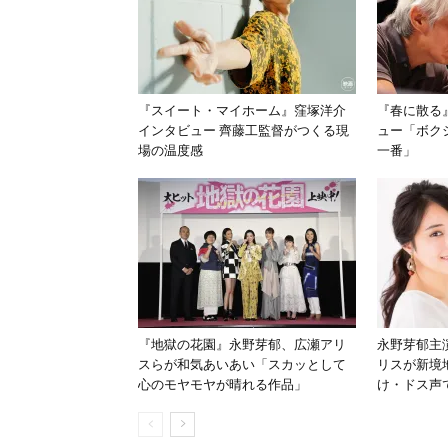
『スイート・マイホーム』窪塚洋介
『春に散る
インタビュー 齊藤工監督がつくる現
ュー「ボク
場の温度感
一番」
『地獄の花園』永野芽郁、広瀬アリ
永野芽郁主
スらが和気あいあい「スカッとして
リスが新境
心のモヤモヤが晴れる作品」
け・ドス声