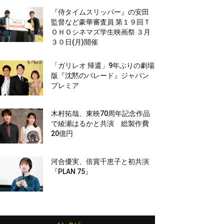
『侍タイムスリッパー』の安田
監督など豪華審査員 第１９回Ｔ
ＯＨＯシネマズ学生映画祭 ３月
３０日(月)開催
「ガリレオ 帰還」9年ぶりの劇場
版『沈黙のパレード』ジャパン
プレミア
木村拓哉、東映70周年記念作品
で綾瀬はるかと共演 総製作費
20億円
河合優実、倍賞千恵子と初共演
『PLAN 75』